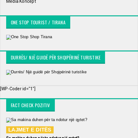
Media Koncept
ONE STOP TOURIST / TIRANA
DURRËS/ NJË GUIDË PËR SHQIPËRINË TURISTIKE
[WP-Coder id="1"]
FACT CHECK POZITIV
LAJMET E DITËS