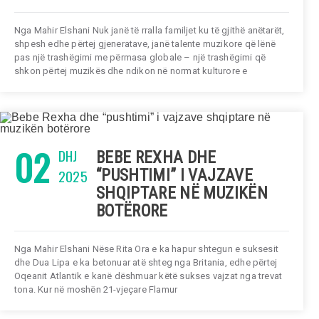
Nga Mahir Elshani Nuk janë të rralla familjet ku të gjithë anëtarët,
shpesh edhe përtej gjeneratave, janë talente muzikore që lënë
pas një trashëgimi me përmasa globale – një trashëgimi që
shkon përtej muzikës dhe ndikon në normat kulturore e
02
DHJ
BEBE REXHA DHE
2025
“PUSHTIMI” I VAJZAVE
SHQIPTARE NË MUZIKËN
BOTËRORE
Nga Mahir Elshani Nëse Rita Ora e ka hapur shtegun e suksesit
dhe Dua Lipa e ka betonuar atë shteg nga Britania, edhe përtej
Oqeanit Atlantik e kanë dëshmuar këtë sukses vajzat nga trevat
tona. Kur në moshën 21-vjeçare Flamur