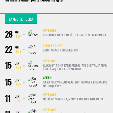
Sa makina duhen për ta ndotur një qytet?
LAJME TE TJERA
28
KRYESORE
KOR
DORACAK I GAZETARISË HULUMTUESE MJEDISORE
14:58
22
VLEN TË DIHET
KOR
ZËRI I GRAVE PËR MJEDISIN
17:02
15
KRYESORE
QER
KLIKIMET TONA KANË PESHË: PSE DIGITALJA NUK
17:29
ËSHTË AQ E GJELBËR SA DUKET
15
GREEN
QER
SA KA NDRYSHUAR REALISHT FATURA E ENERGJISË
17:24
NË SHQIPËRI?
11
KRYESORE
QER
NË KËTO SHKOLLA, NDRYSHIMI NISI NGA ÇATIA
11:42
KRYESORE
QER