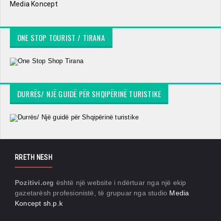
Media Koncept
ONE STOP TOURIST / TIRANA
DURRËS/ NJË GUIDË PËR SHQIPËRINË TURISTIKE
RRETH NESH
Pozitivi.org
është një website i ndërtuar nga një ekip
gazetarësh profesionistë, të grupuar nga studio
Media
Koncept sh.p.k