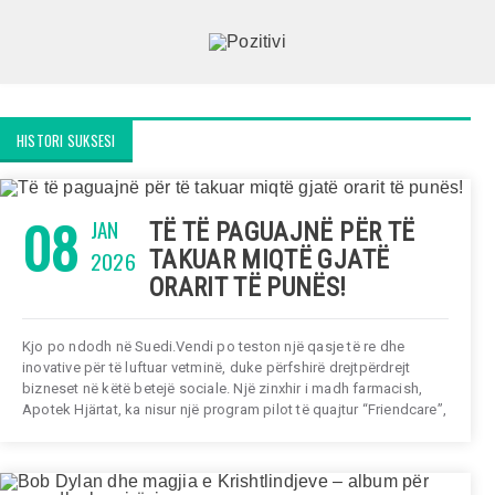
HISTORI SUKSESI
08
JAN
TË TË PAGUAJNË PËR TË
2026
TAKUAR MIQTË GJATË
ORARIT TË PUNËS!
Kjo po ndodh në Suedi.Vendi po teston një qasje të re dhe
inovative për të luftuar vetminë, duke përfshirë drejtpërdrejt
bizneset në këtë betejë sociale. Një zinxhir i madh farmacish,
Apotek Hjärtat, ka nisur një program pilot të quajtur “Friendcare”,