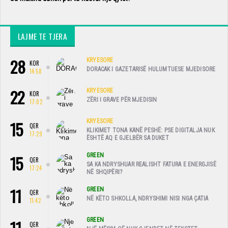
LAJME TE TJERA
28
KRYESORE
KOR
DORACAK I GAZETARISË HULUMTUESE MJEDISORE
14:58
22
KRYESORE
KOR
ZËRI I GRAVE PËR MJEDISIN
17:02
15
KRYESORE
QER
KLIKIMET TONA KANË PESHË: PSE DIGITALJA NUK
17:29
ËSHTË AQ E GJELBËR SA DUKET
15
GREEN
QER
SA KA NDRYSHUAR REALISHT FATURA E ENERGJISË
17:24
NË SHQIPËRI?
11
GREEN
QER
NË KËTO SHKOLLA, NDRYSHIMI NISI NGA ÇATIA
11:42
GREEN
QER