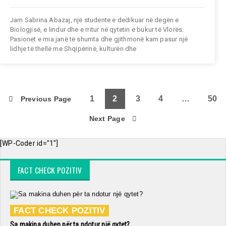
Jam Sabrina Abazaj, një studente e dedikuar në degën e
Biologjisë, e lindur dhe e rritur në qytetin e bukur të Vlorës.
Pasionet e mia janë të shumta dhe gjithmonë kam pasur një
lidhje të thellë me Shqipërinë, kulturën dhe
1
2
3
4
…
50
Previous Page
Next Page
[WP-Coder id="1"]
FACT CHECK POZITIV
FACT CHECK POZITIV
Sa makina duhen për ta ndotur një qytet?