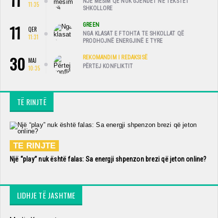
11
NJË MËSIM QË NUK GJENDET NË TEKSTET
11:35
SHKOLLORE
11
GREEN
QER
NGA KLASAT E FTOHTA TE SHKOLLAT QË
11:31
PRODHOJNË ENERGJINË E TYRE
30
REKOMANDIM I REDAKSISË
MAJ
PËRTEJ KONFLIKTIT
10:35
TË RINJTË
TE RINJTE
Një “play” nuk është falas: Sa energji shpenzon brezi që jeton online?
LIDHJE TË JASHTME