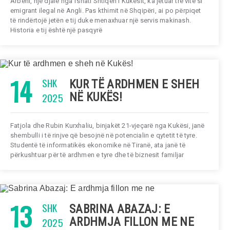
Arbeni, një djalë nga fshati Shtiqën i Kukësit, ka jetuar tre vite si
emigrant ilegal në Angli. Pas kthimit në Shqipëri, ai po përpiqet
të rindërtojë jetën e tij duke menaxhuar një servis makinash.
Historia e tij është një pasqyrë
14
SHK
KUR TË ARDHMEN E SHEH
2025
NË KUKËS!
Fatjola dhe Rubin Kurxhaliu, binjakët 21-vjeçarë nga Kukësi, janë
shembulli i të rinjve që besojnë në potencialin e qytetit të tyre.
Studentë të informatikës ekonomike në Tiranë, ata janë të
përkushtuar për të ardhmen e tyre dhe të biznesit familjar
13
SHK
SABRINA ABAZAJ: E
2025
ARDHMJA FILLON ME NE