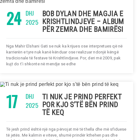
24
DHJ
BOB DYLAN DHE MAGJIA E
2025
KRISHTLINDJEVE – ALBUM
PËR ZEMRA DHE BAMIRËSI
Nga Mahir Elshani Gati se nuk ka krijues ose interpretues që në
karrierën e tyre nuk kanë kënduar ose realizuar ndonjë këngë
tradicionale të festave të Krishtlindjeve. Por, deri më 2009, pak
kujt do t’i shkonte në mendje se edhe
17
DHJ
TI NUK JE PRIND PERFEKT
2025
POR KJO S’TË BËN PRIND
TË KEQ
Të jesh prind është një nga përvojat më të thella dhe më sfiduese
të jetës. Me kalimin e viteve, shumë prindër kthehen pas dhe