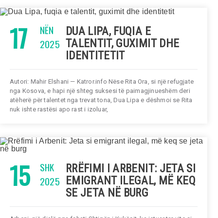
17
NËN
DUA LIPA, FUQIA E
2025
TALENTIT, GUXIMIT DHE
IDENTITETIT
Autori: Mahir Elshani — Katror.info Nëse Rita Ora, si një refugjate
nga Kosova, e hapi një shteg suksesi të paimagjinueshëm deri
atëherë për talentet nga trevat tona, Dua Lipa e dëshmoi se Rita
nuk ishte rastësi apo rast i izoluar,
15
SHK
RRËFIMI I ARBENIT: JETA SI
2025
EMIGRANT ILEGAL, MË KEQ
SE JETA NË BURG