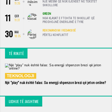
11
NJË MËSIM QË NUK GJENDET NË TEKSTET
11:35
SHKOLLORE
11
GREEN
QER
NGA KLASAT E FTOHTA TE SHKOLLAT QË
11:31
PRODHOJNË ENERGJINË E TYRE
30
REKOMANDIM I REDAKSISË
MAJ
PËRTEJ KONFLIKTIT
10:35
TË RINJTË
TEKNOLOGJI
Një “play” nuk është falas: Sa energji shpenzon brezi që jeton online?
LIDHJE TË JASHTME