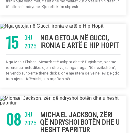
rishikojnë vendimet, fjalët dhe momentet kur do të kishin dashur
të silleshin ndryshe. Kjo reflektim shpesh
15
DHJ
NGA GETOJA NË GUCCI,
2025
IRONIA E ARTË E HIP HOPIT
Nga Mahir Elshani Mesazhe të ashpra dhe të fuqishme, por me
referenca melodike; djem dhe vajza nga rruga, “të rrezikshëm”,
të vendosur për të thënë diçka; dhe një ritëm që vë në lëvizje çdo
trup njeriu. Afërsisht, kjo mjafton për
08
DHJ
MICHAEL JACKSON, ZËRI
2025
QË NDRYSHOI BOTËN DHE U
HESHT PAPRITUR