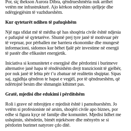
Por, siç thekson Aurora Dibra, qëndrueshmëria nuk arrihet
vetëm me infrastrukturë. Ajo kërkon ndryshim sjelljeje dhe
ndërgjegjësim të vazhdueshëm.
Kur qytetarët ndihen të pafuqishëm
Një nga sfidat më të mëdha që has shoqëria civile është ndjesia
e pafuqisë së qytetarëve. Shumë prej tyre janë të motivuar për
të vepruar, por përballen me barriera ekonomike dhe mungesë
informacioni, sidomos kur bëhet fjalë për investime në energji
të pastër dhe efikasitet energjetik.
Iniciativa si komunitetet e energjisë dhe përdorimi i burimeve
alternative janë hapa të rëndësishëm drejt tranzicionit të gjelbër,
por nuk janë të lehta për t’u zbatuar në realitetin shqiptar. Sipas
saj, zgjidhja qëndron te hapat e vegjël, por të qëndrueshëm, që
ndërtojnë besim dhe shmangin kthimet pas.
Gratë, mjedisi dhe edukimi i përditshëm
Roli i grave në mbrojtjen e mjedisit është i pamohueshëm. Jo
vetëm si profesioniste në arsim, shoqëri civile apo biznes, por
edhe si figura kyçe në familje dhe komunitet. Mjedisi lidhet me
ushqimin, shëndetin, bimët mjekësore dhe mënyrën se si
përdorim burimet natyrore çdo ditë.