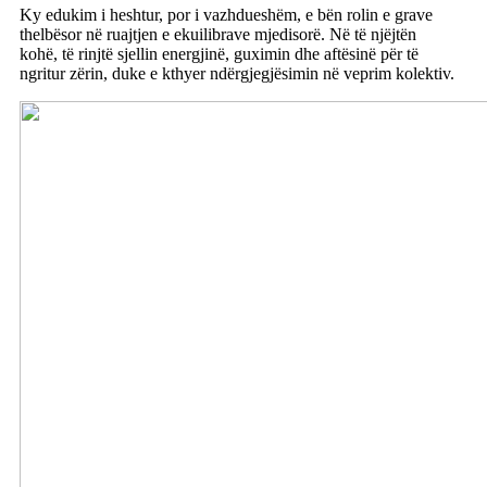
Ky edukim i heshtur, por i vazhdueshëm, e bën rolin e grave
thelbësor në ruajtjen e ekuilibrave mjedisorë. Në të njëjtën
kohë, të rinjtë sjellin energjinë, guximin dhe aftësinë për të
ngritur zërin, duke e kthyer ndërgjegjësimin në veprim kolektiv.