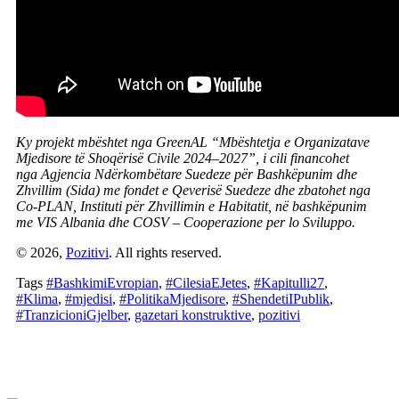
Ky projekt mbështet nga GreenAL “Mbështetja e Organizatave
Mjedisore të Shoqërisë Civile 2024–2027”, i cili financohet
nga Agjencia Ndërkombëtare Suedeze për Bashkëpunim dhe
Zhvillim (Sida) me fondet e Qeverisë Suedeze dhe zbatohet nga
Co-PLAN, Instituti për Zhvillimin e Habitatit, në bashkëpunim
me VIS Albania dhe COSV – Cooperazione per lo Sviluppo.
© 2026,
Pozitivi
. All rights reserved.
Tags
#BashkimiEvropian
,
#CilesiaEJetes
,
#Kapitulli27
,
#Klima
,
#mjedisi
,
#PolitikaMjedisore
,
#ShendetiIPublik
,
#TranzicioniGjelber
,
gazetari konstruktive
,
pozitivi
Artikuj të Ngjashëm