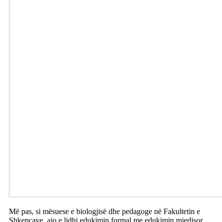
Më pas, si mësuese e biologjisë dhe pedagoge në Fakultetin e
Shkencave, ajo e lidhi edukimin formal me edukimin mjedisor,