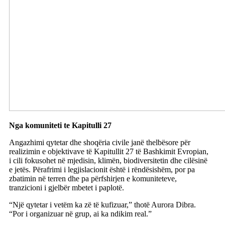
Nga komuniteti te Kapitulli 27
Angazhimi qytetar dhe shoqëria civile janë thelbësore për
realizimin e objektivave të Kapitullit 27 të Bashkimit Evropian,
i cili fokusohet në mjedisin, klimën, biodiversitetin dhe cilësinë
e jetës. Përafrimi i legjislacionit është i rëndësishëm, por pa
zbatimin në terren dhe pa përfshirjen e komuniteteve,
tranzicioni i gjelbër mbetet i paplotë.
“Një qytetar i vetëm ka zë të kufizuar,” thotë Aurora Dibra.
“Por i organizuar në grup, ai ka ndikim real.”