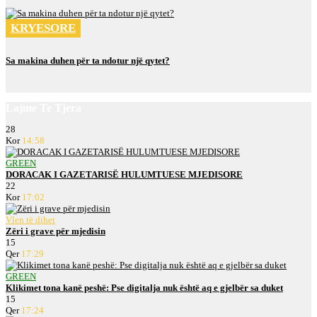
KRYESORE
Sa makina duhen për ta ndotur një qytet?
Lajme Te Tjera
28
Kor
14:58
GREEN
DORACAK I GAZETARISË HULUMTUESE MJEDISORE
22
Kor
17:02
Vlen të dihet
Zëri i grave për mjedisin
15
Qer
17:29
GREEN
Klikimet tona kanë peshë: Pse digitalja nuk është aq e gjelbër sa duket
15
Qer
17:24