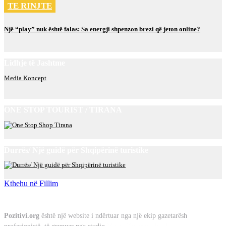
TE RINJTE
Një “play” nuk është falas: Sa energji shpenzon brezi që jeton online?
Lidhje të Jashtme
Media Koncept
ONE STOP TOURIST / TIRANA
Durrës/ Një guidë për Shqipërinë turistike
Kthehu në Fillim
Rreth Nesh
Pozitivi.org
është një website i ndërtuar nga një ekip gazetarësh