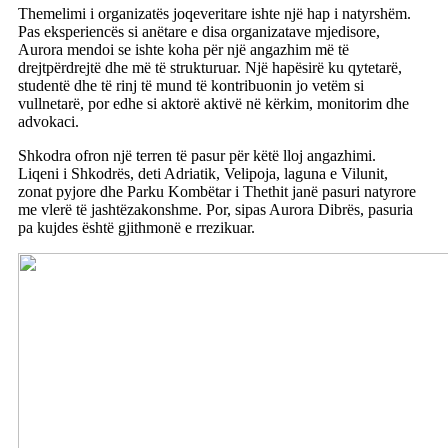
Themelimi i organizatës joqeveritare ishte një hap i natyrshëm.
Pas eksperiencës si anëtare e disa organizatave mjedisore,
Aurora mendoi se ishte koha për një angazhim më të
drejtpërdrejtë dhe më të strukturuar. Një hapësirë ku qytetarë,
studentë dhe të rinj të mund të kontribuonin jo vetëm si
vullnetarë, por edhe si aktorë aktivë në kërkim, monitorim dhe
advokaci.
Shkodra ofron një terren të pasur për këtë lloj angazhimi.
Liqeni i Shkodrës, deti Adriatik, Velipoja, laguna e Vilunit,
zonat pyjore dhe Parku Kombëtar i Thethit janë pasuri natyrore
me vlerë të jashtëzakonshme. Por, sipas Aurora Dibrës, pasuria
pa kujdes është gjithmonë e rrezikuar.