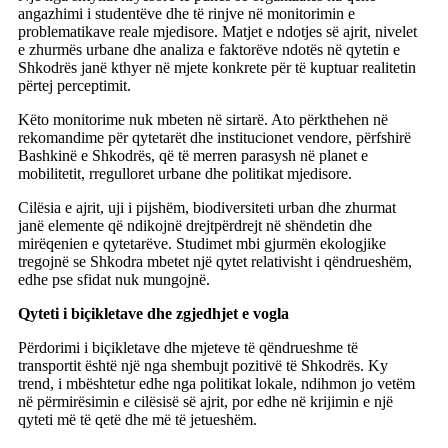
angazhimi i studentëve dhe të rinjve në monitorimin e
problematikave reale mjedisore. Matjet e ndotjes së ajrit, nivelet
e zhurmës urbane dhe analiza e faktorëve ndotës në qytetin e
Shkodrës janë kthyer në mjete konkrete për të kuptuar realitetin
përtej perceptimit.
Këto monitorime nuk mbeten në sirtarë. Ato përkthehen në
rekomandime për qytetarët dhe institucionet vendore, përfshirë
Bashkinë e Shkodrës, që të merren parasysh në planet e
mobilitetit, rregulloret urbane dhe politikat mjedisore.
Cilësia e ajrit, uji i pijshëm, biodiversiteti urban dhe zhurmat
janë elemente që ndikojnë drejtpërdrejt në shëndetin dhe
mirëqenien e qytetarëve. Studimet mbi gjurmën ekologjike
tregojnë se Shkodra mbetet një qytet relativisht i qëndrueshëm,
edhe pse sfidat nuk mungojnë.
Qyteti i biçikletave dhe zgjedhjet e vogla
Përdorimi i biçikletave dhe mjeteve të qëndrueshme të
transportit është një nga shembujt pozitivë të Shkodrës. Ky
trend, i mbështetur edhe nga politikat lokale, ndihmon jo vetëm
në përmirësimin e cilësisë së ajrit, por edhe në krijimin e një
qyteti më të qetë dhe më të jetueshëm.