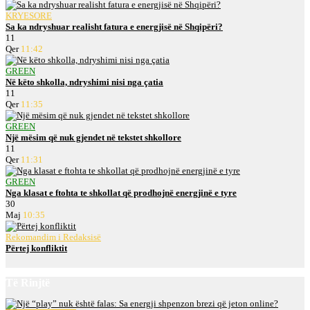
KRYESORE
Sa ka ndryshuar realisht fatura e energjisë në Shqipëri?
11
Qer
11:42
GREEN
Në këto shkolla, ndryshimi nisi nga çatia
11
Qer
11:35
GREEN
Një mësim që nuk gjendet në tekstet shkollore
11
Qer
11:31
GREEN
Nga klasat e ftohta te shkollat që prodhojnë energjinë e tyre
30
Maj
10:35
Rekomandim i Redaksisë
Përtej konfliktit
Të Rinjtë