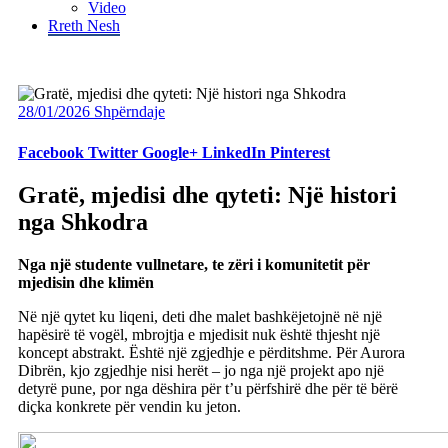
Video
Rreth Nesh
28/01/2026
Shpërndaje
Facebook
Twitter
Google+
LinkedIn
Pinterest
Gratë, mjedisi dhe qyteti: Një histori
nga Shkodra
Nga një studente vullnetare, te zëri i komunitetit për
mjedisin dhe klimën
Në një qytet ku liqeni, deti dhe malet bashkëjetojnë në një
hapësirë të vogël, mbrojtja e mjedisit nuk është thjesht një
koncept abstrakt. Është një zgjedhje e përditshme. Për Aurora
Dibrën, kjo zgjedhje nisi herët – jo nga një projekt apo një
detyrë pune, por nga dëshira për t’u përfshirë dhe për të bërë
diçka konkrete për vendin ku jeton.