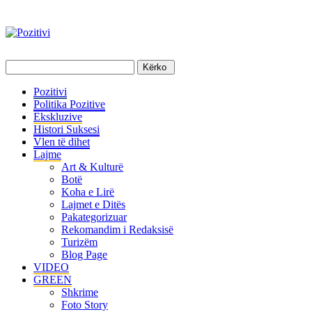
Pozitivi
Politika Pozitive
Ekskluzive
Histori Suksesi
Vlen të dihet
Lajme
Art & Kulturë
Botë
Koha e Lirë
Lajmet e Ditës
Pakategorizuar
Rekomandim i Redaksisë
Turizëm
Blog Page
VIDEO
GREEN
Shkrime
Foto Story