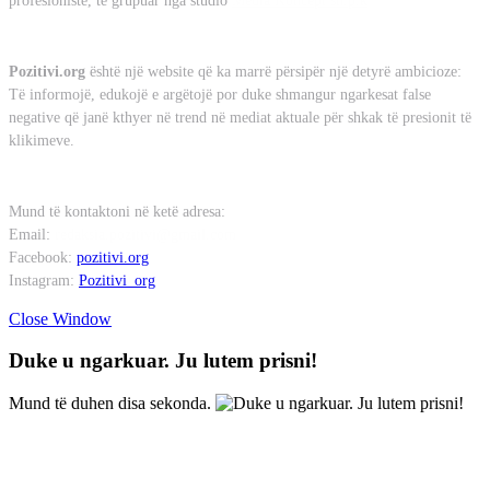
profesionistë, të grupuar nga studio
Media Koncept sh.p.k
Misioni
Pozitivi.org
është një website që ka marrë përsipër një detyrë ambicioze:
Të informojë, edukojë e argëtojë por duke shmangur ngarkesat false
negative që janë kthyer në trend në mediat aktuale për shkak të presionit të
klikimeve.
Kontakt
Mund të kontaktoni në ketë adresa:
Email:
redaksia.pozitivi@gmail.com
Facebook:
pozitivi.org
Instagram:
Pozitivi_org
Close Window
Duke u ngarkuar. Ju lutem prisni!
Mund të duhen disa sekonda.