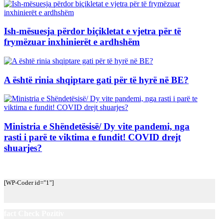
Ish-mësuesja përdor biçikletat e vjetra për të
frymëzuar inxhinierët e ardhshëm
A është rinia shqiptare gati për të hyrë në BE?
Ministria e Shëndetësisë/ Dy vite pandemi, nga
rasti i parë te viktima e fundit! COVID drejt
shuarjes?
[WP-Coder id="1"]
fact Check Pozitiv