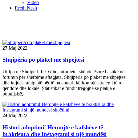
Video
Rreth Nesh
Tag "lajmi i fundit"
27
Maj
2022
Shqipëria po plaket me shpejtësi
Unfpa në Shqipëri, ILO dhe autoritetet shëndetësore bashkë në
forumin për shërbime aftagjata. Shqipëria po plaket me shpejtësi
dhe kujdesi afatgjatë për të moshuarit kërkon një strategji të re
qendore dhe lokale. Statistikat e fundit tregojnë se plakja e
popullsisë,
24
Maj
2022
Histori adoptimi! Heronjtë e kafshëve të
braktisura dhe Instagrami si një mundësi