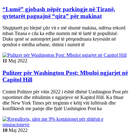
“Lumë” gjobash nëpër parkingje në Tiranë,
qytetarët paguajnë “qira” për makinat
Shqiptarët po blejnë çdo vit e më shumë makina, ndërsa rekord
mban Tirana e cila ka edhe numrin më të lartë të popullsisë.
Duke qenë se automjetet janë të përqendruara kryesisht në
qendrat e mëdha urbane, shtimi i numrit të
11
Maj
2022
Pulitzer për Washington Post: Mbuloi ngjarjet në
Capitol Hill
Cmimi Pulitzer për vitin 2022 i është dhënë Uashington Post për
raportimet dhe mbulimin e ngjarjeve në Kapitol Hill. Ka fituar
dhe New York Times për tregimin e këtij viti luftërash dhe
konfliktesh me pamje dhe fjalë Uashington Post ka
10
Maj
2022