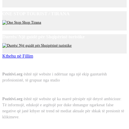
ONE STOP TOURIST / TIRANA
Durrës/ Një guidë për Shqipërinë turistike
Kthehu në Fillim
Rreth Nesh
Pozitivi.org
është një website i ndërtuar nga një ekip gazetarësh
profesionistë, të grupuar nga studio
Media Koncept sh.p.k
Misioni
Pozitivi.org
është një website që ka marrë përsipër një detyrë ambicioze:
Të informojë, edukojë e argëtojë por duke shmangur ngarkesat false
negative që janë kthyer në trend në mediat aktuale për shkak të presionit të
klikimeve.
Kontakt