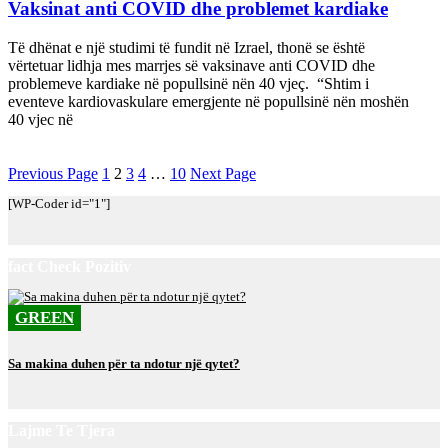
Vaksinat anti COVID dhe problemet kardiake
Të dhënat e një studimi të fundit në Izrael, thonë se është
vërtetuar lidhja mes marrjes së vaksinave anti COVID dhe
problemeve kardiake në popullsinë nën 40 vjeç. “Shtim i
eventeve kardiovaskulare emergjente në popullsinë nën moshën
40 vjec në
Previous Page
1
2
3
4
…
10
Next Page
[WP-Coder id="1"]
fact Check Pozitiv
GREEN
Sa makina duhen për ta ndotur një qytet?
Lajme Te Tjera