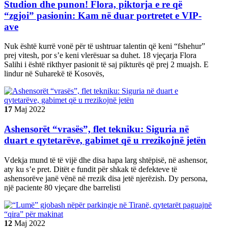
Studion dhe punon! Flora, piktorja e re që
“zgjoi” pasionin: Kam në duar portretet e VIP-
ave
Nuk është kurrë vonë për të ushtruar talentin që keni “fshehur”
prej vitesh, por s’e keni vlerësuar sa duhet. 18 vjeçarja Flora
Salihi i është rikthyer pasionit të saj pikturës që prej 2 muajsh. E
lindur në Suharekë të Kosovës,
17
Maj
2022
Ashensorët “vrasës”, flet tekniku: Siguria në
duart e qytetarëve, gabimet që u rrezikojnë jetën
Vdekja mund të të vijë dhe disa hapa larg shtëpisë, në ashensor,
aty ku s’e pret. Ditët e fundit për shkak të defekteve të
ashensorëve janë vënë në rrezik disa jetë njerëzish. Dy persona,
një paciente 80 vjeçare dhe barrelisti
12
Maj
2022