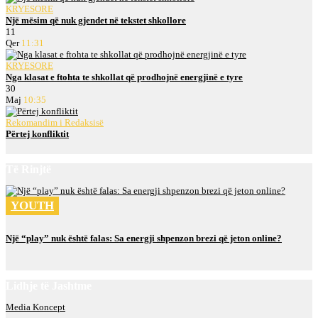
KRYESORE
Një mësim që nuk gjendet në tekstet shkollore
11
Qer
11:31
KRYESORE
Nga klasat e ftohta te shkollat që prodhojnë energjinë e tyre
30
Maj
10:35
Rekomandim i Redaksisë
Përtej konfliktit
Të Rinjtë
YOUTH
Një “play” nuk është falas: Sa energji shpenzon brezi që jeton online?
Lidhje të Jashtme
Media Koncept