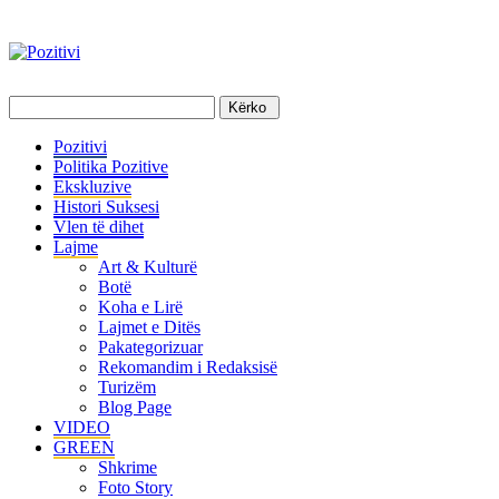
Pozitivi
Politika Pozitive
Ekskluzive
Histori Suksesi
Vlen të dihet
Lajme
Art & Kulturë
Botë
Koha e Lirë
Lajmet e Ditës
Pakategorizuar
Rekomandim i Redaksisë
Turizëm
Blog Page
VIDEO
GREEN
Shkrime
Foto Story