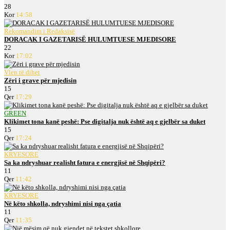
28
Kor
14:58
Rekomandim i Redaksisë
DORACAK I GAZETARISË HULUMTUESE MJEDISORE
22
Kor
17:02
Vlen të dihet
Zëri i grave për mjedisin
15
Qer
17:29
GREEN
Klikimet tona kanë peshë: Pse digitalja nuk është aq e gjelbër sa duket
15
Qer
17:24
KRYESORE
Sa ka ndryshuar realisht fatura e energjisë në Shqipëri?
11
Qer
11:42
KRYESORE
Në këto shkolla, ndryshimi nisi nga çatia
11
Qer
11:35