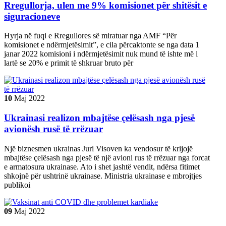
Rregullorja, ulen me 9% komisionet për shitësit e
siguracioneve
Hyrja në fuqi e Rregullores së miratuar nga AMF “Për
komisionet e ndërmjetësimit”, e cila përcaktonte se nga data 1
janar 2022 komisioni i ndërmjetësimit nuk mund të ishte më i
lartë se 20% e primit të shkruar bruto për
10
Maj
2022
Ukrainasi realizon mbajtëse çelësash nga pjesë
avionësh rusë të rrëzuar
Një biznesmen ukrainas Juri Visoven ka vendosur të krijojë
mbajtëse çelësash nga pjesë të një avioni rus të rrëzuar nga forcat
e armatosura ukrainase. Ato i shet jashtë vendit, ndërsa fitimet
shkojnë për ushtrinë ukrainase. Ministria ukrainase e mbrojtjes
publikoi
09
Maj
2022