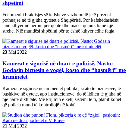
shpëtimi
Fenomeni i braktisjes së kafshëve vazhdon të jetë prezent
pothuajse në të gjitha qytetet e Shqipërisë. Por kafshëdashësit
janë kthyer në heronj për qentë dhe macet që nuk kanë një
strehë. Një mundësi shpëtimi për to është kthyer edhe faqja
23
Maj
2022
Kamerat e sigurisë në duart e policisë, Nasto:
Godasin biznesin e vogël, kosto dhe “hasmëri” me
kriminelët
Kamerat e sigurisë në ambientet publike, si ato të bizneseve, të
bashkive në qytete, apo institucioneve, do të lidhen të gjitha në
një hartë dixhitale. Me krijimin e këtij sistemi të ri, planifikohet
që policia mund të kontrollojë në kohë
21
Maj
2022