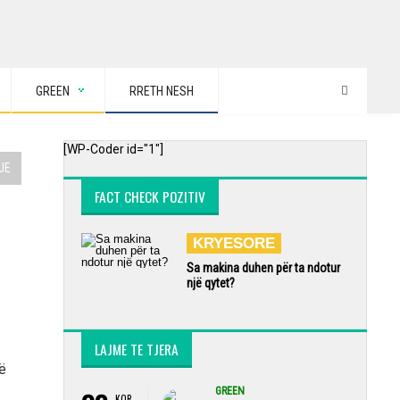
GREEN
RRETH NESH
[WP-Coder id="1"]
JE
FACT CHECK POZITIV
KRYESORE
Sa makina duhen për ta ndotur
një qytet?
LAJME TE TJERA
ë
GREEN
KOR