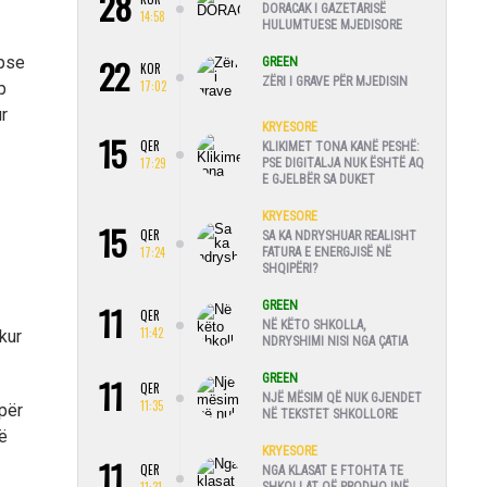
28
DORACAK I GAZETARISË
14:58
HULUMTUESE MJEDISORE
22
epse
GREEN
KOR
ZËRI I GRAVE PËR MJEDISIN
17:02
p
r
KRYESORE
15
QER
KLIKIMET TONA KANË PESHË:
17:29
PSE DIGITALJA NUK ËSHTË AQ
E GJELBËR SA DUKET
KRYESORE
15
QER
SA KA NDRYSHUAR REALISHT
17:24
FATURA E ENERGJISË NË
SHQIPËRI?
11
GREEN
QER
NË KËTO SHKOLLA,
11:42
kur
NDRYSHIMI NISI NGA ÇATIA
11
GREEN
QER
NJË MËSIM QË NUK GJENDET
11:35
për
NË TEKSTET SHKOLLORE
të
KRYESORE
11
QER
NGA KLASAT E FTOHTA TE