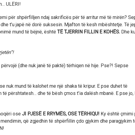
lën… ULËRI!
mi për shpërfilljen ndaj sakrificës për të arritur më të mirën? S
z dhe t’u japë në dorë suksesin. Mjafton të kesh mbështetje. Të je
nonimë mund të bëjnë, është
TË TJERRIN FILLIN E KOHËS.
Dhe ku
rjetën”!
 përvojë (dhe nuk janë të paktë) tërhiqen në hije. Pse?! Sepse
pse nuk mund të kalohet me një shaka të kripur. E pse duhet të
 të përshtatesh… dhe të bësh çmos t’ia dalësh mbanë. E pse jo, 
shoqëri ose
JI PJESË E RRYMËS, OSE TËRHIQU!
Ky është çmimi 
ë mendimin, që zgjedhin të shpërfillin çdo gjykim dhe paragjykim 
N!