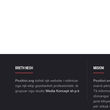
RRETH NESH
MISIONI
Pozitivi.org
është një website i ndërtuar
Pozitivi.o
nga një ekip gazetarësh profesionistë, të
marrë përs
grupuar nga studio
Media Koncept sh.p.k
Të informo
shmangur n
janë kthye
për shkak t