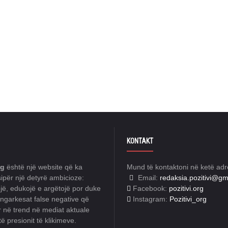
KONTAKT
rg
është një website që ka
Mund të kontaktoni në ketë adr
ipër një detyrë ambicioze:
Email:
redaksia.pozitivi@gm
jë, edukojë e argëtojë por duke
Facebook:
pozitivi.org
garkesat false negative që
Instagram:
Pozitivi_org
r në trend në mediat aktuale
ë presionit të klikimeve.