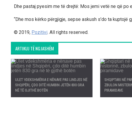
Dhe pastaj pyesim me të drejtë: Mos jemi vetë ne që po 
“Dhe mos kërko përgjigje, sepse askush s’do ta kuptojë g
© 2019,
Pozitivi
. All rights reserved.
ARTIKUJ TË NGJASHËM
ULET VDEKSHMËRIA E NËNAVE PAS LINDJES NË
SHQIPTARI NË PA
SHQIPËRI, ÇDO DITË HUMBIN JETËN 830 GRA
ZBULON MISTERIN
NË TË GJITHË BOTËN
PIRAMIDAVE