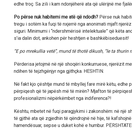
edhe troç. Sa zili i kam ndonjëherë ata që ulërijnë me fja
Po përse nuk habitemi me atë që ndodh?
Përse nuk habite
tregu i sotëm ka fuqi të nxjerrë nga anonimati mjaft njerë
siguri. Minimumi i “ndershmërisë intelektuale” që këta a
s’ia dalin dot, ankohen për heshtjen e bashkëbiseduesit!
“E po mrekullia vetë”, mund të thotë dikush, “le ta thurin r
Përderisa jetojmë në një shoqëri konkurruese, njerëzit me
ndihen të tejzhgënjyr nga gjithçka. HESHTIN.
Në fakt kjo çështje mund të mbyllej fare mirë këtu, edhe 
përpiqesh që të japësh më të mirën? Mjafton të përpiqesh
profesionalizmi nëpërkëmbet nga indiferenca?!
Kështu, mbetet në fuqi paragjykimi i zakonshëm: në një 
të gjithë ata që zgjedhin të qëndrojnë në hije, të kafshojn
hamendësuar, sepse u duket kohë e humbur. PËRSHTATE