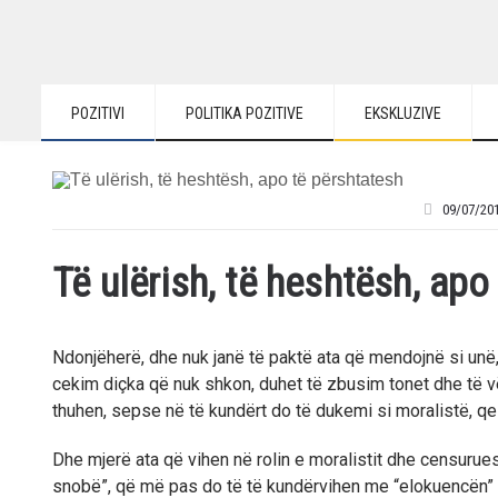
POZITIVI
POLITIKA POZITIVE
EKSKLUZIVE
09/07/20
Të ulërish, të heshtësh, apo
Ndonjëherë, dhe nuk janë të paktë ata që mendojnë si un
cekim diçka që nuk shkon, duhet të zbusim tonet dhe të 
thuhen, sepse në të kundërt do të dukemi si moralistë, q
Dhe mjerë ata që vihen në rolin e moralistit dhe censuru
snobë”, që më pas do të të kundërvihen me “elokuencën” e