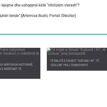
e lejojmë dhe ushqejmë këtë “nihilizëm vlerash”?
juhën tënde”.
(
Artemisa Bushi; Portali Shkollor)
TË RINJTË E FSHATIT “KATUND I RI”, TË
RIS NDRYSHON HISTORINË,
‘IZOLUAR’ PREJ TRANSPORTIT
 E NDËRTIMIT TË