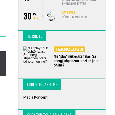
11:31
SHKOLLAT QË PRODHOJNË
ENERGJINË E TYRE
30
KRYESORE
MAJ
PËRTEJ KONFLIKTIT
10:35
TË RINJTË
TEKNOLOGJI
Një “play” nuk është falas: Sa
energji shpenzon brezi që jeton
online?
LIDHJE TË JASHTME
Media Koncept
ONE STOP TOURIST / TIRANA