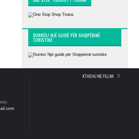
DURRËS/ NJË GUIDË PËR SHQIPËRINË
TURISTIKE
KTHEHU NË FILLIM
esa:
ail.com