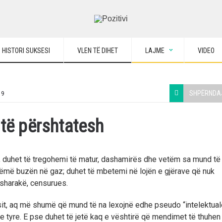
HISTORI SUKSESI
VLEN TË DIHET
LAJME
VIDEO
SHPËRNDA
19
 të përshtatesh
ë, duhet të tregohemi të matur, dashamirës dhe vetëm sa mund të
vëmë buzën në gaz; duhet të mbetemi në lojën e gjërave që nuk
esharakë, censurues.
esit, aq më shumë që mund të na lexojnë edhe pseudo “intelektual
 tyre. E pse duhet të jetë kaq e vështirë që mendimet të thuhen