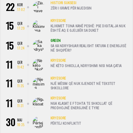
22
HISTORI SUKSESI
KOR
ZËRI I GRAVE PËR MJEDISIN
17:02
15
KRYESORE
QER
KLIKIMET TONA KANË PESHË: PSE DIGITALJA NUK
17:29
ËSHTË AQ E GJELBËR SA DUKET
15
GREEN
QER
SA KA NDRYSHUAR REALISHT FATURA E ENERGJISË
17:24
NË SHQIPËRI?
11
KRYESORE
QER
NË KËTO SHKOLLA, NDRYSHIMI NISI NGA ÇATIA
11:42
11
KRYESORE
QER
NJË MËSIM QË NUK GJENDET NË TEKSTET
11:35
SHKOLLORE
11
KRYESORE
QER
NGA KLASAT E FTOHTA TE SHKOLLAT QË
11:31
PRODHOJNË ENERGJINË E TYRE
30
KRYESORE
MAJ
PËRTEJ KONFLIKTIT
10:35