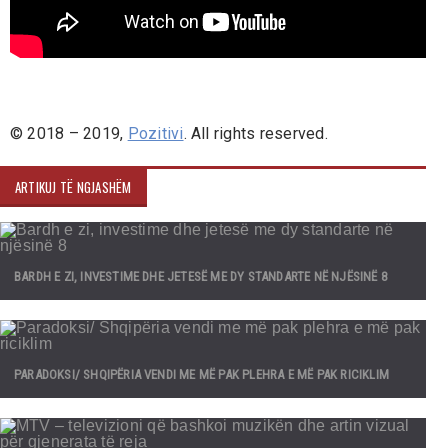
© 2018 – 2019,
Pozitivi
. All rights reserved.
ARTIKUJ TË NGJASHËM
BARDH E ZI, INVESTIME DHE JETESË ME DY STANDARTE NË NJËSINË 8
PARADOKSI/ SHQIPËRIA VENDI ME MË PAK PLEHRA E MË PAK RICIKLIM