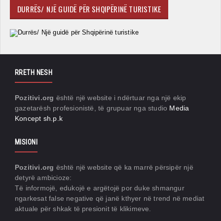
DURRËS/ NJË GUIDË PËR SHQIPËRINË TURISTIKE
RRETH NESH
Pozitivi.org
është një website i ndërtuar nga një ekip
gazetarësh profesionistë, të grupuar nga studio
Media
Koncept sh.p.k
MISIONI
Pozitivi.org
është një website që ka marrë përsipër një
detyrë ambicioze:
Të informojë, edukojë e argëtojë por duke shmangur
ngarkesat false negative që janë kthyer në trend në mediat
aktuale për shkak të presionit të klikimeve.