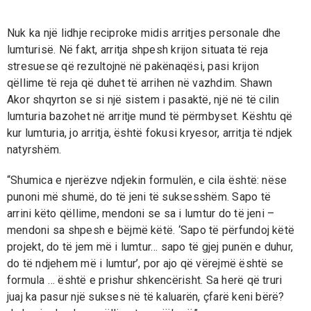
Nuk ka një lidhje reciproke midis arritjes personale dhe
lumturisë. Në fakt, arritja shpesh krijon situata të reja
stresuese që rezultojnë në pakënaqësi, pasi krijon
qëllime të reja që duhet të arrihen në vazhdim. Shawn
Akor shqyrton se si një sistem i pasaktë, një në të cilin
lumturia bazohet në arritje mund të përmbyset. Kështu që
kur lumturia, jo arritja, është fokusi kryesor, arritja të ndjek
natyrshëm.
“Shumica e njerëzve ndjekin formulën, e cila është: nëse
punoni më shumë, do të jeni të suksesshëm. Sapo të
arrini këto qëllime, mendoni se sa i lumtur do të jeni –
mendoni sa shpesh e bëjmë këtë. ‘Sapo të përfundoj këtë
projekt, do të jem më i lumtur… sapo të gjej punën e duhur,
do të ndjehem më i lumtur’, por ajo që vërejmë është se
formula … është e prishur shkencërisht. Sa herë që truri
juaj ka pasur një sukses në të kaluarën, çfarë keni bërë?