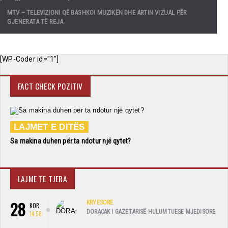
MTV – TELEVIZIONI QË BASHKOI MUZIKËN DHE ARTIN VIZUAL PËR
GJENERATA TË REJA
[WP-Coder id="1"]
FACT CHECK POZITIV
LAJMET E DITËS
Sa makina duhen për ta ndotur një qytet?
LAJME TE TJERA
28
KRYESORE
KOR
DORACAK I GAZETARISË HULUMTUESE MJEDISORE
14:58