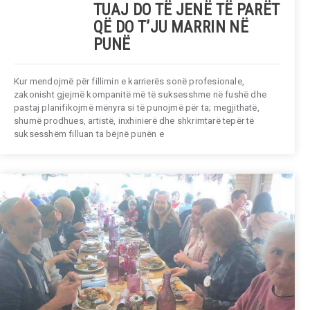
TUAJ DO TË JENË TË PARËT
QË DO T’JU MARRIN NË
PUNË
Kur mendojmë për fillimin e karrierës sonë profesionale,
zakonisht gjejmë kompanitë më të suksesshme në fushë dhe
pastaj planifikojmë mënyra si të punojmë për ta; megjithatë,
shumë prodhues, artistë, inxhinierë dhe shkrimtarë tepër të
suksesshëm filluan ta bëjnë punën e