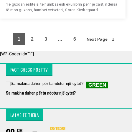
‘Të guxosh është si të humbasësh ekuilibrin për një çast, ndërsa
të mos guxosh, humbet vetveten’, Soren Kierkegaard.
1
2
3
…
6
Next Page
[WP-Coder id="1"]
FACT CHECK POZITIV
GREEN
Sa makina duhen për ta ndotur një qytet?
LAJME TE TJERA
KRYESORE
KOR