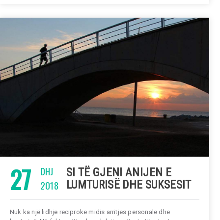
27
DHJ
SI TË GJENI ANIJEN E
2018
LUMTURISË DHE SUKSESIT
Nuk ka një lidhje reciproke midis arritjes personale dhe