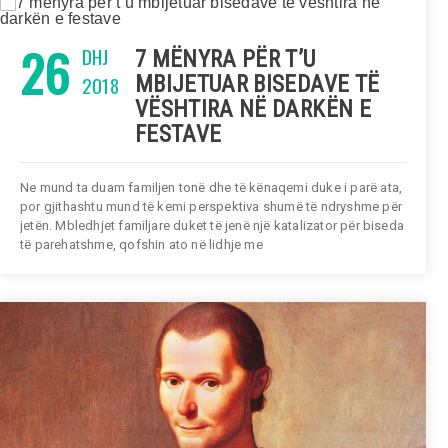
26
DHJ
7 MËNYRA PËR T’U
2018
MBIJETUAR BISEDAVE TË
VËSHTIRA NË DARKËN E
FESTAVE
Ne mund ta duam familjen tonë dhe të kënaqemi duke i parë ata,
por gjithashtu mund të kemi perspektiva shumë të ndryshme për
jetën. Mbledhjet familjare duket të jenë një katalizator për biseda
të parehatshme, qofshin ato në lidhje me