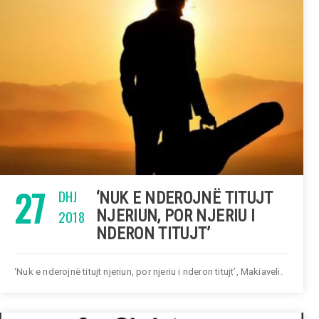
27
DHJ
‘NUK E NDEROJNË TITUJT
2018
NJERIUN, POR NJERIU I
NDERON TITUJT’
‘Nuk e nderojnë titujt njeriun, por njeriu i nderon titujt’, Makiaveli.