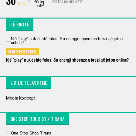
30
PËRTEJ KONFLIKTIT
10:35
TË RINJTË
KRYESORE
Një “play” nuk është falas: Sa energji shpenzon brezi që jeton online?
LIDHJE TË JASHTME
Media Koncept
ONE STOP TOURIST / TIRANA