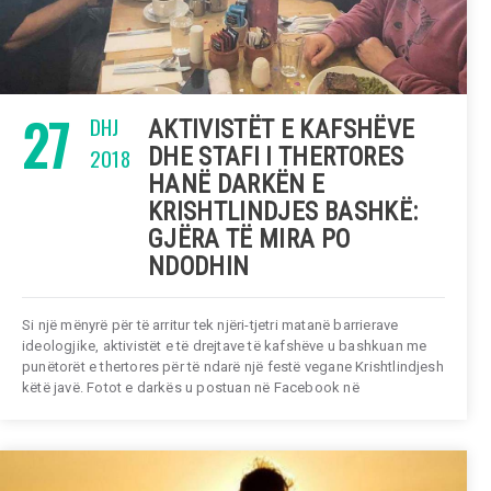
27
DHJ
AKTIVISTËT E KAFSHËVE
2018
DHE STAFI I THERTORES
HANË DARKËN E
KRISHTLINDJES BASHKË:
GJËRA TË MIRA PO
NDODHIN
Si një mënyrë për të arritur tek njëri-tjetri matanë barrierave
ideologjike, aktivistët e të drejtave të kafshëve u bashkuan me
punëtorët e thertores për të ndarë një festë vegane Krishtlindjesh
këtë javë. Fotot e darkës u postuan në Facebook në