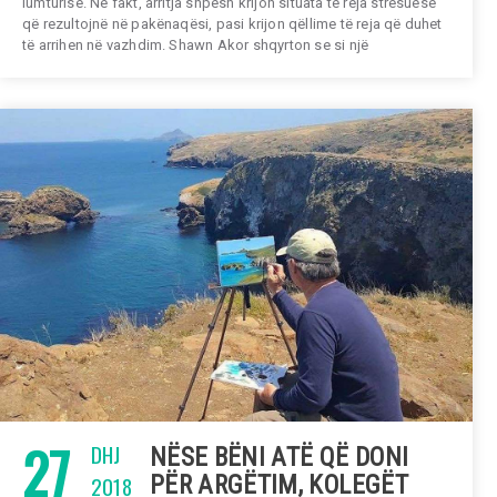
lumturisë. Në fakt, arritja shpesh krijon situata të reja stresuese
që rezultojnë në pakënaqësi, pasi krijon qëllime të reja që duhet
të arrihen në vazhdim. Shawn Akor shqyrton se si një
27
DHJ
NËSE BËNI ATË QË DONI
2018
PËR ARGËTIM, KOLEGËT