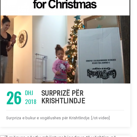
26
DHJ
SURPRIZË PËR
2018
KRISHTLINDJE
Surpriza e bukur e vogëlushes për Krishtlindje. [/ot-video]