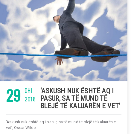
29
DHJ
‘ASKUSH NUK ËSHTË AQ I
2018
PASUR, SA TË MUND TË
BLEJË TË KALUARËN E VET’
‘Askush nuk është aq i pasur, sa të mund të blejë të kaluarën e
vet’, Oscar Wilde.