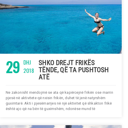
29
DHJ
SHKO DREJT FRIKËS
2018
TËNDE, QË TA PUSHTOSH
ATË
Ne zakonisht mendojmë se ata që kapërcejnë frikën ose marrin
pjesë në aktivitete që nxisin frikën, duhet të jenë natyrshëm
guximtarë. Akti i pjesëmarrjes në një aktivitet që shkakton frikë
është ajo që na bën të guximshëm, ndonëse mund të