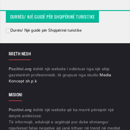
DURRËS/ NJË GUIDË PËR SHQIPËRINË TURISTIKE
RRETH NESH
Pozitivi.org
është një website i ndërtuar nga një ekip
gazetarësh profesionistë, të grupuar nga studio
Media
Koncept sh.p.k
MISIONI
Pozitivi.org
është një website që ka marrë përsipër një
detyrë ambicioze:
Të informojë, edukojë e argëtojë por duke shmangur
ngarkesat false negative që janë kthyer në trend në mediat