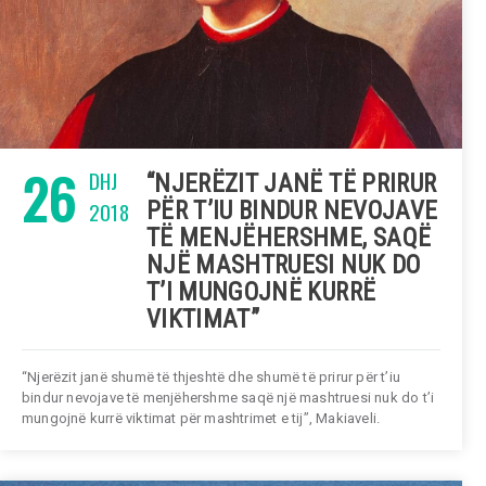
26
DHJ
“NJERËZIT JANË TË PRIRUR
2018
PËR T’IU BINDUR NEVOJAVE
TË MENJËHERSHME, SAQË
NJË MASHTRUESI NUK DO
T’I MUNGOJNË KURRË
VIKTIMAT”
“Njerëzit janë shumë të thjeshtë dhe shumë të prirur për t’iu
bindur nevojave të menjëhershme saqë një mashtruesi nuk do t’i
mungojnë kurrë viktimat për mashtrimet e tij”, Makiaveli.