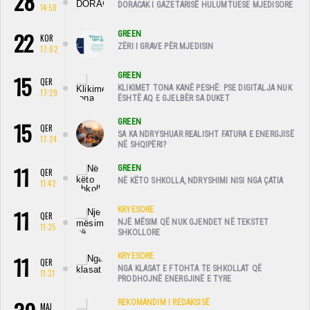
28
DORACAK I GAZETARISË HULUMTUESE MJEDISORE
14:58
22
GREEN
KOR
ZËRI I GRAVE PËR MJEDISIN
17:02
15
GREEN
QER
KLIKIMET TONA KANË PESHË: PSE DIGITALJA NUK
17:29
ËSHTË AQ E GJELBËR SA DUKET
15
GREEN
QER
SA KA NDRYSHUAR REALISHT FATURA E ENERGJISË
17:24
NË SHQIPËRI?
11
GREEN
QER
NË KËTO SHKOLLA, NDRYSHIMI NISI NGA ÇATIA
11:42
11
KRYESORE
QER
NJË MËSIM QË NUK GJENDET NË TEKSTET
11:35
SHKOLLORE
11
KRYESORE
QER
NGA KLASAT E FTOHTA TE SHKOLLAT QË
11:31
PRODHOJNË ENERGJINË E TYRE
REKOMANDIM I REDAKSISË
MAJ