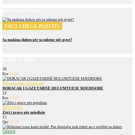
fact Check Pozitiv
FACT CHECK POZITIV
Sa makina duhen për ta ndotur një qytet?
Lajme Te Tjera
28
Kor
14:58
Rekomandim i Redaksisë
DORACAK I GAZETARISË HULUMTUESE MJEDISORE
22
Kor
17:02
KRYESORE
Zëri i grave për mjedisin
15
Qer
17:29
GREEN