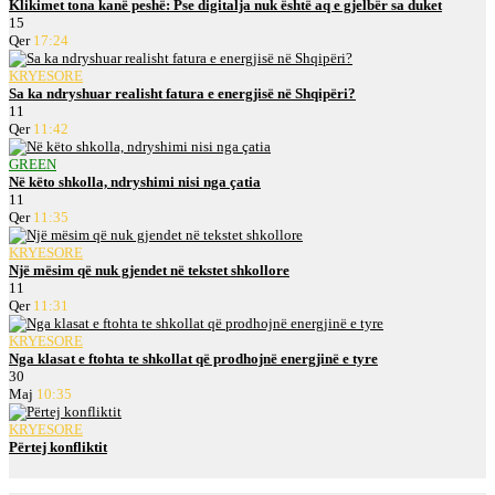
Klikimet tona kanë peshë: Pse digitalja nuk është aq e gjelbër sa duket
15
Qer
17:24
KRYESORE
Sa ka ndryshuar realisht fatura e energjisë në Shqipëri?
11
Qer
11:42
GREEN
Në këto shkolla, ndryshimi nisi nga çatia
11
Qer
11:35
KRYESORE
Një mësim që nuk gjendet në tekstet shkollore
11
Qer
11:31
KRYESORE
Nga klasat e ftohta te shkollat që prodhojnë energjinë e tyre
30
Maj
10:35
KRYESORE
Përtej konfliktit