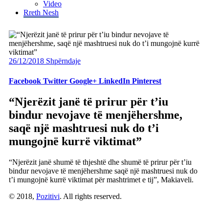
Video
Rreth Nesh
26/12/2018
Shpërndaje
Facebook
Twitter
Google+
LinkedIn
Pinterest
“Njerëzit janë të prirur për t’iu
bindur nevojave të menjëhershme,
saqë një mashtruesi nuk do t’i
mungojnë kurrë viktimat”
“Njerëzit janë shumë të thjeshtë dhe shumë të prirur për t’iu
bindur nevojave të menjëhershme saqë një mashtruesi nuk do
t’i mungojnë kurrë viktimat për mashtrimet e tij”, Makiaveli.
© 2018,
Pozitivi
. All rights reserved.