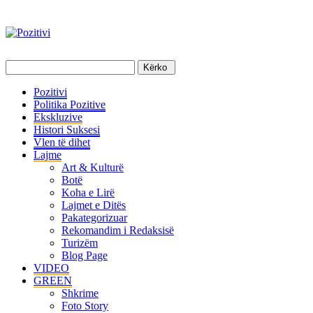
Pozitivi
Politika Pozitive
Ekskluzive
Histori Suksesi
Vlen të dihet
Lajme
Art & Kulturë
Botë
Koha e Lirë
Lajmet e Ditës
Pakategorizuar
Rekomandim i Redaksisë
Turizëm
Blog Page
VIDEO
GREEN
Shkrime
Foto Story