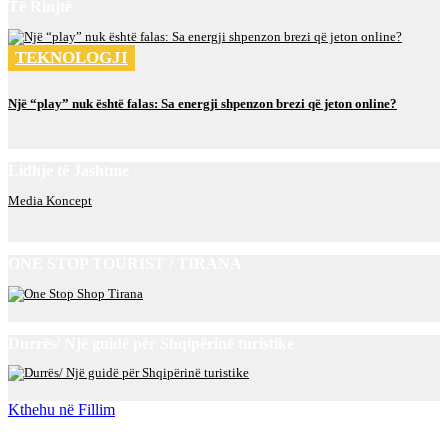
Të Rinjtë
TEKNOLOGJI
Një “play” nuk është falas: Sa energji shpenzon brezi që jeton online?
Lidhje të Jashtme
Media Koncept
ONE STOP TOURIST / TIRANA
Durrës/ Një guidë për Shqipërinë turistike
Kthehu në Fillim
Rreth Nesh