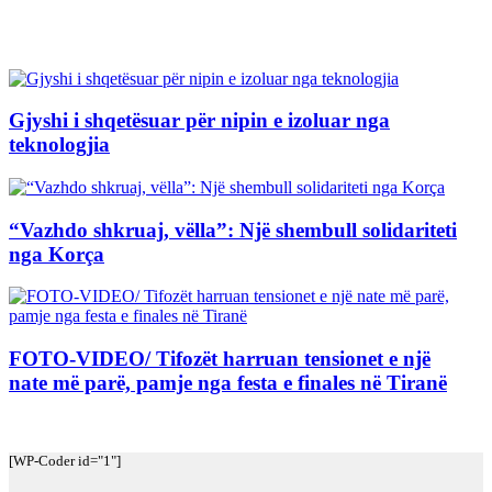
Artikuj të Ngjashëm
Gjyshi i shqetësuar për nipin e izoluar nga
teknologjia
“Vazhdo shkruaj, vëlla”: Një shembull solidariteti
nga Korça
FOTO-VIDEO/ Tifozët harruan tensionet e një
nate më parë, pamje nga festa e finales në Tiranë
[WP-Coder id="1"]