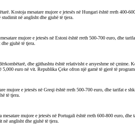
tarë. Kostoja mesatare mujore e jetesës në Hungari është rreth 400-600 e
studimit në anglisht dhe gjuhë të tjera.
esatare mujore e jetesës në Estoni është rreth 500-700 euro, dhe tarifat
 dhe gjuhë të tjera.
ndërkombëtarë, dhe gjithashtu është relativisht e arsyeshme në çmime. 
në 5,000 euro në vit. Republika Çeke ofron një gamë të gjerë të programev
re mujore e jetesës në Greqi është rreth 500-700 euro, dhe tarifat e shk
ë të tjera.
a mesatare mujore e jetesës në Portugali është rreth 600-800 euro, dhe t
 në anglisht dhe gjuhë të tjera.