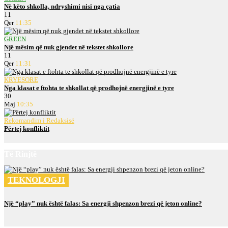
Në këto shkolla, ndryshimi nisi nga çatia
11
Qer
11:35
GREEN
Një mësim që nuk gjendet në tekstet shkollore
11
Qer
11:31
KRYESORE
Nga klasat e ftohta te shkollat që prodhojnë energjinë e tyre
30
Maj
10:35
Rekomandim i Redaksisë
Përtej konfliktit
Të Rinjtë
TEKNOLOGJI
Një “play” nuk është falas: Sa energji shpenzon brezi që jeton online?