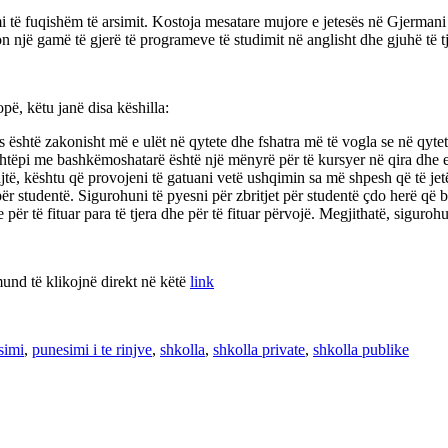
ë fuqishëm të arsimit. Kostoja mesatare mujore e jetesës në Gjermani ësh
 një gamë të gjerë të programeve të studimit në anglisht dhe gjuhë të tj
pë, këtu janë disa këshilla:
ës është zakonisht më e ulët në qytete dhe fshatra më të vogla se në qyte
htëpi me bashkëmoshatarë është një mënyrë për të kursyer në qira dhe e
jtë, kështu që provojeni të gatuani vetë ushqimin sa më shpesh që të je
ër studentë. Sigurohuni të pyesni për zbritjet për studentë çdo herë që bë
për të fituar para të tjera dhe për të fituar përvojë. Megjithatë, siguro
mund të klikojnë direkt në këtë
link
simi
,
punesimi i te rinjve
,
shkolla
,
shkolla private
,
shkolla publike