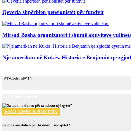
Qeveria shpërblen pensionistët për fundvit
Mirsad Basha organizatori i shumë aktiviteve vullnet
Një amerikan në Kukës. Historia e Benjamin që zgjodhi
[WP-Coder id="1"]
fact Check Pozitiv
FACT CHECK POZITIV
Sa makina duhen për ta ndotur një qytet?