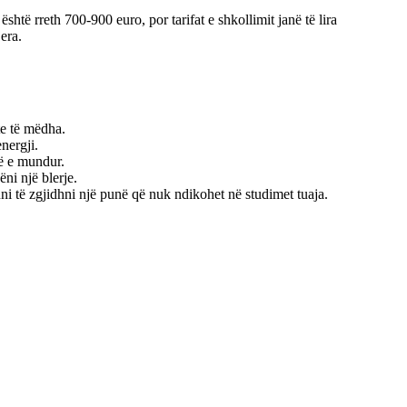
të rreth 700-900 euro, por tarifat e shkollimit janë të lira
era.
te të mëdha.
nergji.
të e mundur.
ni një blerje.
huni të zgjidhni një punë që nuk ndikohet në studimet tuaja.