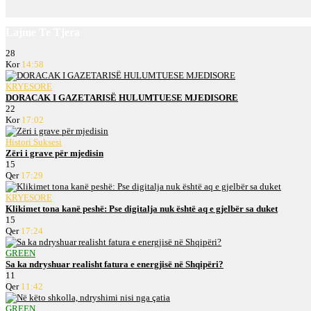
Lajme Te Tjera
28
Kor
14:58
KRYESORE
DORACAK I GAZETARISË HULUMTUESE MJEDISORE
22
Kor
17:02
Histori Suksesi
Zëri i grave për mjedisin
15
Qer
17:29
KRYESORE
Klikimet tona kanë peshë: Pse digitalja nuk është aq e gjelbër sa duket
15
Qer
17:24
GREEN
Sa ka ndryshuar realisht fatura e energjisë në Shqipëri?
11
Qer
11:42
GREEN