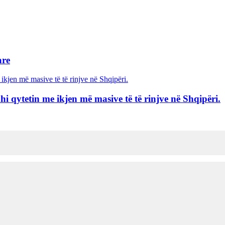
are
 qytetin me ikjen më masive të të rinjve në Shqipëri.