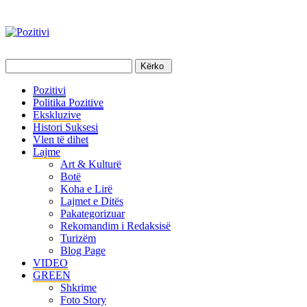
Pozitivi
Politika Pozitive
Ekskluzive
Histori Suksesi
Vlen të dihet
Lajme
Art & Kulturë
Botë
Koha e Lirë
Lajmet e Ditës
Pakategorizuar
Rekomandim i Redaksisë
Turizëm
Blog Page
VIDEO
GREEN
Shkrime
Foto Story