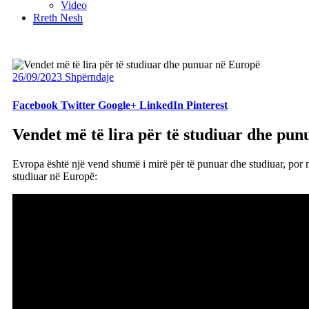
Video
Rreth Nesh
26/09/2023
Shpërndaje
Facebook
Twitter
Google+
LinkedIn
Pinterest
Vendet më të lira për të studiuar dhe pu
Evropa është një vend shumë i mirë për të punuar dhe studiuar, por m
studiuar në Europë: