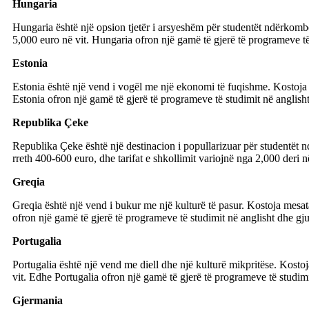
Hungaria
Hungaria është një opsion tjetër i arsyeshëm për studentët ndërkombë
5,000 euro në vit. Hungaria ofron një gamë të gjerë të programeve të 
Estonia
Estonia është një vend i vogël me një ekonomi të fuqishme. Kostoja m
Estonia ofron një gamë të gjerë të programeve të studimit në anglisht
Republika Çeke
Republika Çeke është një destinacion i popullarizuar për studentët 
rreth 400-600 euro, dhe tarifat e shkollimit variojnë nga 2,000 deri 
Greqia
Greqia është një vend i bukur me një kulturë të pasur. Kostoja mesata
ofron një gamë të gjerë të programeve të studimit në anglisht dhe gjuh
Portugalia
Portugalia është një vend me diell dhe një kulturë mikpritëse. Kostoj
vit. Edhe Portugalia ofron një gamë të gjerë të programeve të studimit
Gjermania