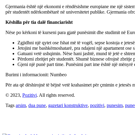
Gjermania është një ekonomi e rëndësishme europiane me një sistemi t
për studentët ndërkombëtarë në universitetet publike. Gjermania ofron
Këshilla për tia dalë financiarisht
Nëse po kërkoni të kurseni para gjatë punësimit dhe studimit në Euro
Zgjidhni një qytet ose fshat më të vogël, sepse kostoja e jetes
Jetojini me bashkëmoshatarë, pra ndajeni një apartament ose s
Gatuani vetë ushqimin. Nëse hani jashtë, mund të jetë e shtren
Përdorni zbritjet për studentët. Shumë biznese ofrojnë zbritje p
Gjeni një punë part time. Punësimi part ime është një mënyrë e 
Burimi i informacionit: Numbeo
Për ata që dëshirojnë të bëjnë vetë krahasimet për çmimin e jetesës 
© 2023,
Pozitivi
. All rights reserved.
Tags
arsim
,
dua pune
,
gazetari konstruktive
,
pozitivi
,
punesim
,
pune
Artikuj të Ngjashëm