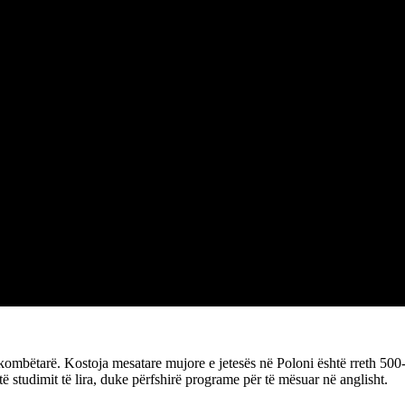
kombëtarë. Kostoja mesatare mujore e jetesës në Poloni është rreth 500-7
ë studimit të lira, duke përfshirë programe për të mësuar në anglisht.