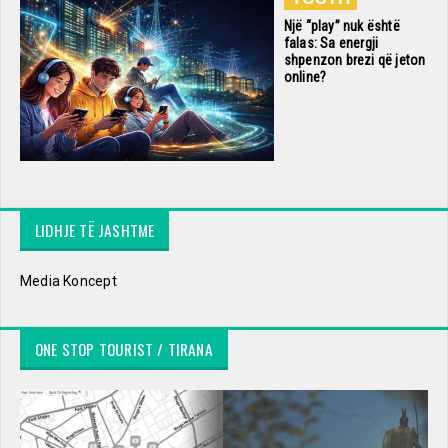
Një “play” nuk është
falas: Sa energji
shpenzon brezi që jeton
online?
LIDHJE TË JASHTME
Media Koncept
ONE STOP TOURIST / TIRANA