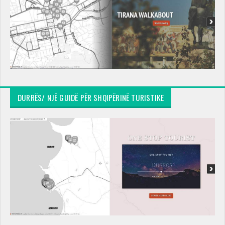
DURRËS/ NJË GUIDË PËR SHQIPËRINË TURISTIKE