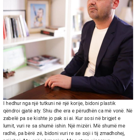
I hedhur nga një tutkuni në një korije, bidoni plastik
qëndroi gjatë aty. Shiu dhe era e përudhën ca më vonë. Në
zabelë pa se kishte jo pak si ai. Kur sosi në brigjet e
lumit, vuri re sa shumë ishin. Një mizëri. Më shumë me
radhë, pa bërë zë, bidoni vuri re se soji i tij zmadhohej,