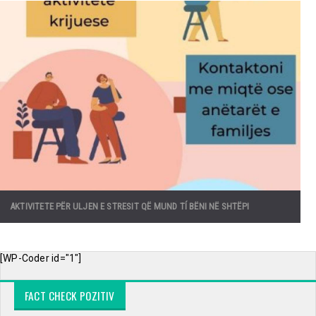
AKTIVITETE PËR ULJEN E STRESIT QË MUND TÍ BËNI NË SHTËPI
[WP-Coder id="1"]
FACT CHECK POZITIV