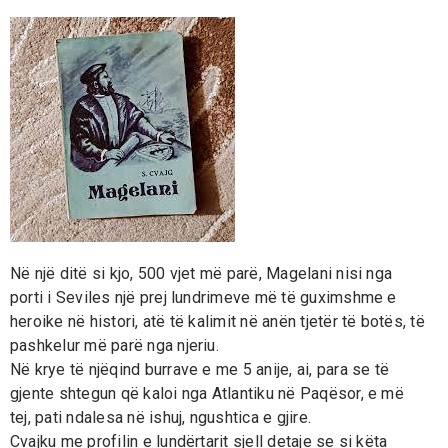
Në një ditë si kjo, 500 vjet më parë, Magelani nisi nga
porti i Seviles një prej lundrimeve më të guximshme e
heroike në histori, atë të kalimit në anën tjetër të botës, të
pashkelur më parë nga njeriu.
Në krye të njëqind burrave e me 5 anije, ai, para se të
gjente shtegun që kaloi nga Atlantiku në Paqësor, e më
tej, pati ndalesa në ishuj, ngushtica e gjire.
Cvajku me profilin e lundërtarit sjell detaje se si këta