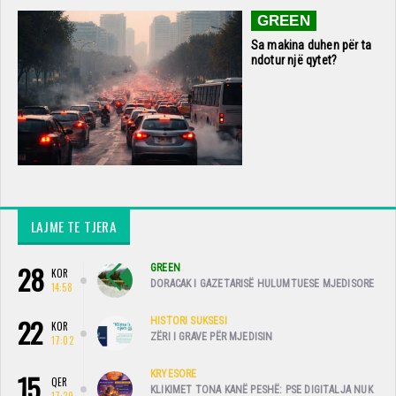
GREEN
Sa makina duhen për ta
ndotur një qytet?
LAJME TE TJERA
28
GREEN
KOR
DORACAK I GAZETARISË HULUMTUESE MJEDISORE
14:58
22
HISTORI SUKSESI
KOR
ZËRI I GRAVE PËR MJEDISIN
17:02
15
KRYESORE
QER
KLIKIMET TONA KANË PESHË: PSE DIGITALJA NUK
17:29