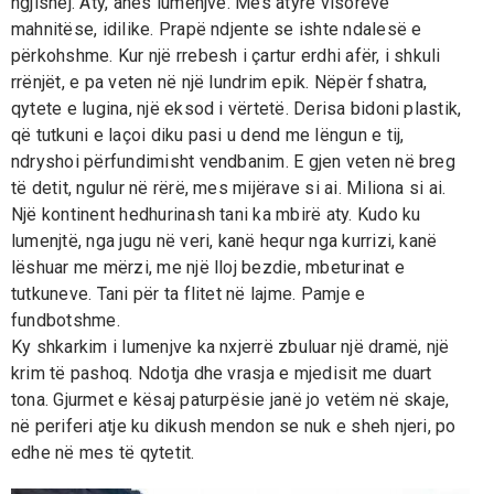
ngjishej. Aty, anës lumenjve. Mes atyre visoreve
mahnitëse, idilike. Prapë ndjente se ishte ndalesë e
përkohshme. Kur një rrebesh i çartur erdhi afër, i shkuli
rrënjët, e pa veten në një lundrim epik. Nëpër fshatra,
qytete e lugina, një eksod i vërtetë. Derisa bidoni plastik,
që tutkuni e laçoi diku pasi u dend me lëngun e tij,
ndryshoi përfundimisht vendbanim. E gjen veten në breg
të detit, ngulur në rërë, mes mijërave si ai. Miliona si ai.
Një kontinent hedhurinash tani ka mbirë aty. Kudo ku
lumenjtë, nga jugu në veri, kanë hequr nga kurrizi, kanë
lëshuar me mërzi, me një lloj bezdie, mbeturinat e
tutkuneve. Tani për ta flitet në lajme. Pamje e
fundbotshme.
Ky shkarkim i lumenjve ka nxjerrë zbuluar një dramë, një
krim të pashoq. Ndotja dhe vrasja e mjedisit me duart
tona. Gjurmet e kësaj paturpësie janë jo vetëm në skaje,
në periferi atje ku dikush mendon se nuk e sheh njeri, po
edhe në mes të qytetit.