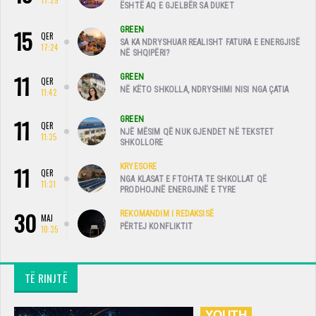
ËSHTË AQ E GJELBËR SA DUKET
15
GREEN
QER
SA KA NDRYSHUAR REALISHT FATURA E ENERGJISË
17:24
NË SHQIPËRI?
11
GREEN
QER
NË KËTO SHKOLLA, NDRYSHIMI NISI NGA ÇATIA
11:42
11
GREEN
QER
NJË MËSIM QË NUK GJENDET NË TEKSTET
11:35
SHKOLLORE
11
KRYESORE
QER
NGA KLASAT E FTOHTA TE SHKOLLAT QË
11:31
PRODHOJNË ENERGJINË E TYRE
30
REKOMANDIM I REDAKSISË
MAJ
PËRTEJ KONFLIKTIT
10:35
TË RINJTË
YOUTH