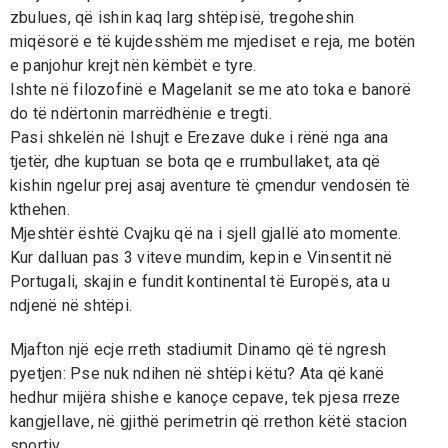
zbulues, që ishin kaq larg shtëpisë, tregoheshin
miqësorë e të kujdesshëm me mjediset e reja, me botën
e panjohur krejt nën këmbët e tyre.
Ishte në filozofinë e Magelanit se me ato toka e banorë
do të ndërtonin marrëdhënie e tregti.
Pasi shkelën në Ishujt e Erezave duke i rënë nga ana
tjetër, dhe kuptuan se bota qe e rrumbullaket, ata që
kishin ngelur prej asaj aventure të çmendur vendosën të
kthehen.
Mjeshtër është Cvajku që na i sjell gjallë ato momente.
Kur dalluan pas 3 viteve mundim, kepin e Vinsentit në
Portugali, skajin e fundit kontinental të Europës, ata u
ndjenë në shtëpi.
Mjafton një ecje rreth stadiumit Dinamo që të ngresh
pyetjen: Pse nuk ndihen në shtëpi këtu? Ata që kanë
hedhur mijëra shishe e kanoçe cepave, tek pjesa rreze
kangjellave, në gjithë perimetrin që rrethon këtë stacion
sportiv.