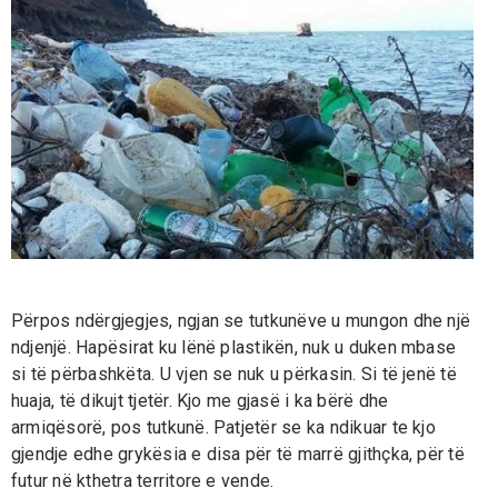
Përpos ndërgjegjes, ngjan se tutkunëve u mungon dhe një
ndjenjë. Hapësirat ku lënë plastikën, nuk u duken mbase
si të përbashkëta. U vjen se nuk u përkasin. Si të jenë të
huaja, të dikujt tjetër. Kjo me gjasë i ka bërë dhe
armiqësorë, pos tutkunë. Patjetër se ka ndikuar te kjo
gjendje edhe grykësia e disa për të marrë gjithçka, për të
futur në kthetra territore e vende.