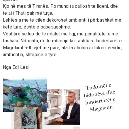
Kjo në mes të Tiranës. Po mund ta dallosh te liqeni, dhe
te ai i Thati pak më tutje.
Lehtësia me të cilën dekorohet ambienti i përbashkët me
këtë turp, është e pabesueshme.
Vështirë se kjo do të ndalet me ligj, me penalitete, e me
fushata. Ndoshta, do të mbarojë kur, ashtu si lundërtarët e
Magelanit 500 vjet më parë, ata ta shohin si tokën, vendin,
ambientin, shtëpinë e tyre.
Nga Edi Lesi