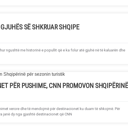
E GJUHËS SË SHKRUAR SHQIPE
ur ngushtë me historinë e popullit që e ka folur atë gjuhë në të kaluarën dhe
NET PËR PUSHIME, CNN PROMOVON SHQIPËRIN
shimet verore dhe të mendojmë për destinacionet ku duam të shkojmë. Për
a janë dy nga gjashtë destinacionet që CNN