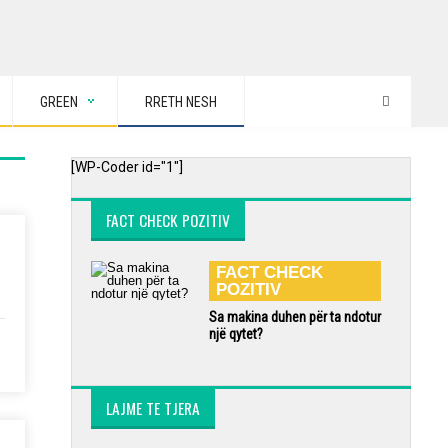
GREEN
RRETH NESH
[WP-Coder id="1"]
FACT CHECK POZITIV
FACT CHECK
POZITIV
Sa makina duhen për ta ndotur
një qytet?
LAJME TE TJERA