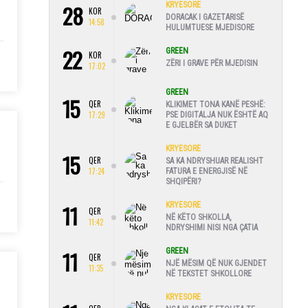
28
KRYESORE
KOR
DORACAK I GAZETARISË
14:58
HULUMTUESE MJEDISORE
22
GREEN
KOR
ZËRI I GRAVE PËR MJEDISIN
17:02
GREEN
15
QER
KLIKIMET TONA KANË PESHË:
17:29
PSE DIGITALJA NUK ËSHTË AQ
E GJELBËR SA DUKET
KRYESORE
15
QER
SA KA NDRYSHUAR REALISHT
17:24
FATURA E ENERGJISË NË
SHQIPËRI?
11
KRYESORE
QER
NË KËTO SHKOLLA,
11:42
NDRYSHIMI NISI NGA ÇATIA
11
GREEN
QER
NJË MËSIM QË NUK GJENDET
11:35
NË TEKSTET SHKOLLORE
KRYESORE