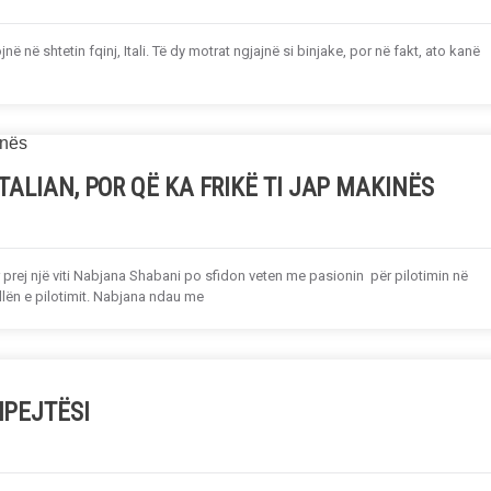
ë në shtetin fqinj, Itali. Të dy motrat ngjajnë si binjake, por në fakt, ato kanë
TALIAN, POR QË KA FRIKË TI JAP MAKINËS
ej një viti Nabjana Shabani po sfidon veten me pasionin për pilotimin në
ollën e pilotimit. Nabjana ndau me
HPEJTËSI