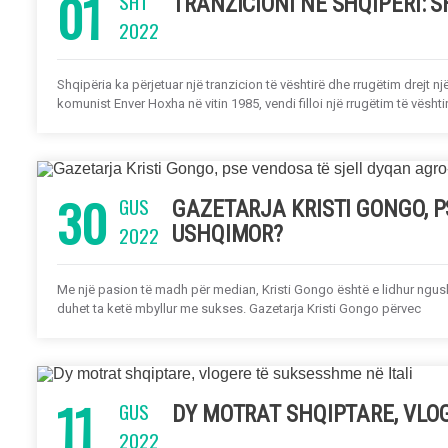
01
SHT
TRANZICIONI NË SHQIPËRI: S
2022
Shqipëria ka përjetuar një tranzicion të vështirë dhe rrugëtim drejt një
komunist Enver Hoxha në vitin 1985, vendi filloi një rrugëtim të vësht
30
GUS
GAZETARJA KRISTI GONGO, 
2022
USHQIMOR?
Me një pasion të madh për median, Kristi Gongo është e lidhur ngusht
duhet ta ketë mbyllur me sukses. Gazetarja Kristi Gongo përvec
11
GUS
DY MOTRAT SHQIPTARE, VLOG
2022