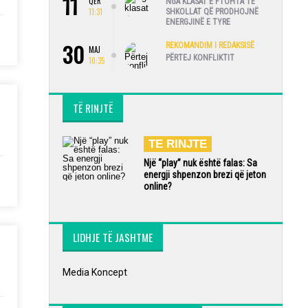
11
QER
NGA KLASAT E FTOHTA TE
11:31
SHKOLLAT QË PRODHOJNË
ENERGJINË E TYRE
30
REKOMANDIM I REDAKSISË
MAJ
PËRTEJ KONFLIKTIT
10:35
TË RINJTË
TE RINJTE
Një “play” nuk është falas: Sa
energji shpenzon brezi që jeton
online?
LIDHJE TË JASHTME
Media Koncept