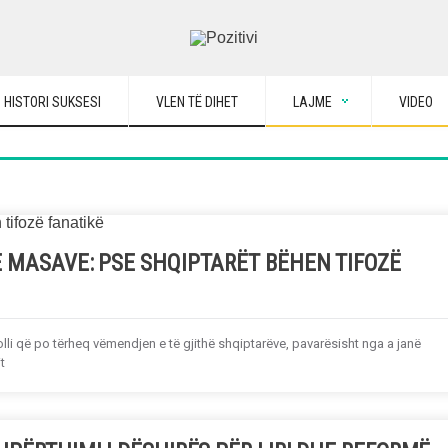
HISTORI SUKSESI
VLEN TË DIHET
LAJME
VIDEO
E MASAVE: PSE SHQIPTARËT BËHEN TIFOZË
olli që po tërheq vëmendjen e të gjithë shqiptarëve, pavarësisht nga a janë
t