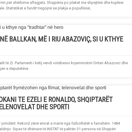
min për shërbime aftagjata. Shqipëria po plaket me shpejtësi dhe kujdesi
e. Statistikat e fundit tregojnë se plakja e popullsisë,
Ë BALLKAN, MË I RIU ABAZOVIÇ, SI U KTHYE
lit të Zi. Parlamenti i këtij vendi votëbesoi kryeministrin Dritan Abazovic dhe
tjen e deputetëve
KANI TE EZELI E RONALDO, SHQIPTARËT
ELENOVELAT DHE SPORTI
r prindërit. Rekord zënë emrat e marrë nga futbollistët e famshëm. 1484
ldinjo. Sipas të dhënave të INSTAT të paktën 31 persona në Shqipëri