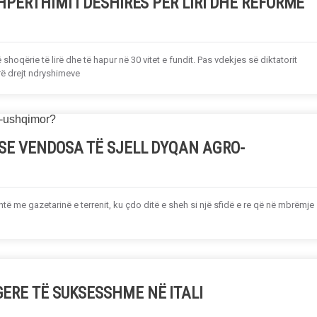
HPËRTHIMI I DËSHIRËS PËR LIRI DHE REFORMË
 shoqërie të lirë dhe të hapur në 30 vitet e fundit. Pas vdekjes së diktatorit
irë drejt ndryshimeve
PSE VENDOSA TË SJELL DYQAN AGRO-
ë me gazetarinë e terrenit, ku çdo ditë e sheh si një sfidë e re që në mbrëmje
ERE TË SUKSESSHME NË ITALI