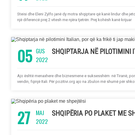
Steisi dhe Eleni Zylfo janë dy motra shqiptare që kanë lindur dhe jetojn
një diferencë prej 2 vitesh me njëra tjetrën. Prej kohësh kanë krijuar
05
GUS
SHQIPTARJA NË PILOTIMINI I
2022
Ajo është menaxhere dhe biznesmene e suksesshëm në Tiranë, por pr
vendin, fqinjë Itali. Për pozitivi.org ajo na zbulon më shumë për shk
27
MAJ
SHQIPËRIA PO PLAKET ME S
2022