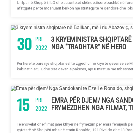
Unfpa në Shqipëri, ILO dhe autoritetet shëndetësore bashkë në foru
afatgjatë për të moshuarit kërkon një strategji të re qendore dhe lokal
30
PRI
3 KRYEMINISTRA SHQIPTARË N
2022
NGA “TRADHTAR” NË HERO
Për herë të parë një shqiptar është zgjedhur në krye të qeverisë së Ma
kabinetin e tij. Edhe pse qeveri e pakicës, ajo u miratua me mbështe
15
PRI
EMRA PËR DJEM/ NGA SANDO
2022
FRYMËZOHEN NGA FILMAT, T
Telenovelat dhe filmat janë kthyer në frymëzim për emra fëmijësh pë
qytetarë në Shqipëri mbajnë emrin Ronaldo, 121 Rivaldo dhe 13 Rona