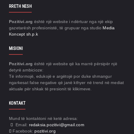
RRETH NESH
Pozitivi.org
është një website i ndërtuar nga një ekip
gazetarësh profesionistë, të grupuar nga studio
Media
Koncept sh.p.k
MISIONI
Pozitivi.org
është një website që ka marrë përsipër një
detyrë ambicioze:
Të informojë, edukojë e argëtojë por duke shmangur
ngarkesat false negative që janë kthyer në trend në mediat
aktuale për shkak të presionit të klikimeve.
KONTAKT
Mund të kontaktoni në ketë adresa:
Email:
redaksia.pozitivi@gmail.com
Facebook:
pozitivi.org