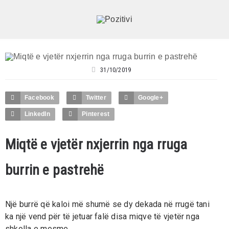
31/10/2019
Facebook
Twitter
Google+
LinkedIn
Pinterest
Miqtë e vjetër nxjerrin nga rruga
burrin e pastrehë
Një burrë që kaloi më shumë se dy dekada në rrugë tani
ka një vend për të jetuar falë disa miqve të vjetër nga
shkolla e mesme.