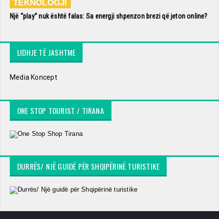
TEKNOLOGJI
Një “play” nuk është falas: Sa energji shpenzon brezi që jeton online?
LIDHJE TË JASHTME
Media Koncept
ONE STOP TOURIST / TIRANA
DURRËS/ NJË GUIDË PËR SHQIPËRINË TURISTIKE