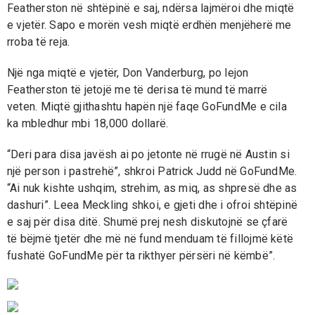
Featherston në shtëpinë e saj, ndërsa lajmëroi dhe miqtë
e vjetër. Sapo e morën vesh miqtë erdhën menjëherë me
rroba të reja.
Një nga miqtë e vjetër, Don Vanderburg, po lejon
Featherston të jetojë me të derisa të mund të marrë
veten. Miqtë gjithashtu hapën një faqe GoFundMe e cila
ka mbledhur mbi 18,000 dollarë.
“Deri para disa javësh ai po jetonte në rrugë në Austin si
një person i pastrehë”, shkroi Patrick Judd në GoFundMe.
“Ai nuk kishte ushqim, strehim, as miq, as shpresë dhe as
dashuri”. Leea Meckling shkoi, e gjeti dhe i ofroi shtëpinë
e saj për disa ditë. Shumë prej nesh diskutojnë se çfarë
të bëjmë tjetër dhe më në fund menduam të fillojmë këtë
fushatë GoFundMe për ta rikthyer përsëri në këmbë”.