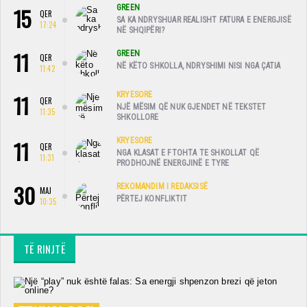
15
GREEN
QER
SA KA NDRYSHUAR REALISHT FATURA E ENERGJISË
17:24
NË SHQIPËRI?
11
GREEN
QER
NË KËTO SHKOLLA, NDRYSHIMI NISI NGA ÇATIA
11:42
11
KRYESORE
QER
NJË MËSIM QË NUK GJENDET NË TEKSTET
11:35
SHKOLLORE
11
KRYESORE
QER
NGA KLASAT E FTOHTA TE SHKOLLAT QË
11:31
PRODHOJNË ENERGJINË E TYRE
30
REKOMANDIM I REDAKSISË
MAJ
PËRTEJ KONFLIKTIT
10:35
TË RINJTË