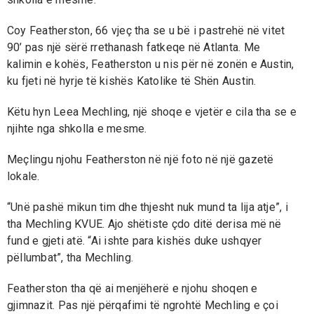
Coy Featherston, 66 vjeç tha se u bë i pastrehë në vitet
90’ pas një sërë rrethanash fatkeqe në Atlanta. Me
kalimin e kohës, Featherston u nis për në zonën e Austin,
ku fjeti në hyrje të kishës Katolike të Shën Austin.
Këtu hyn Leea Mechling, një shoqe e vjetër e cila tha se e
njihte nga shkolla e mesme.
Meçlingu njohu Featherston në një foto në një gazetë
lokale.
“Unë pashë mikun tim dhe thjesht nuk mund ta lija atje”, i
tha Mechling KVUE. Ajo shëtiste çdo ditë derisa më në
fund e gjeti atë. “Ai ishte para kishës duke ushqyer
pëllumbat”, tha Mechling.
Featherston tha që ai menjëherë e njohu shoqen e
gjimnazit. Pas një përqafimi të ngrohtë Mechling e çoi