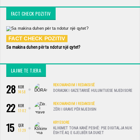
FACT CHECK POZITIV
FACT CHECK POZITIV
Sa makina duhen për ta ndotur një qytet?
LAJME TE TJERA
28
REKOMANDIM I REDAKSISË
KOR
DORACAK I GAZETARISË HULUMTUESE MJEDISORE
14:58
22
REKOMANDIM I REDAKSISË
KOR
ZËRI I GRAVE PËR MJEDISIN
17:02
15
KRYESORE
QER
KLIKIMET TONA KANË PESHË: PSE DIGITALJA NUK
17:29
ËSHTË AQ E GJELBËR SA DUKET