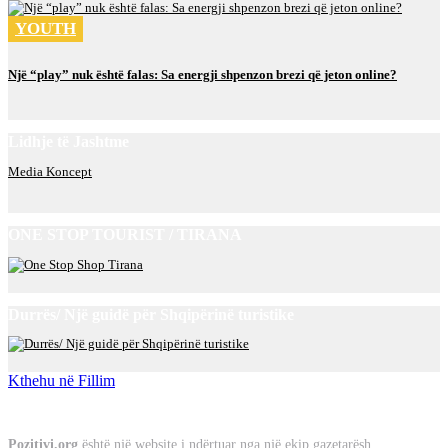
YOUTH
Një “play” nuk është falas: Sa energji shpenzon brezi që jeton online?
Lidhje të Jashtme
Media Koncept
ONE STOP TOURIST / TIRANA
Durrës/ Një guidë për Shqipërinë turistike
Kthehu në Fillim
Rreth Nesh
Pozitivi.org
është një website i ndërtuar nga një ekip gazetarësh