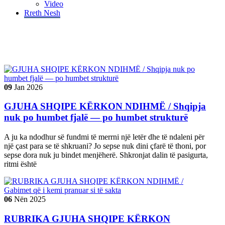
Video
Rreth Nesh
Tag "#gjuhashqipe"
09
Jan
2026
GJUHA SHQIPE KËRKON NDIHMË / Shqipja
nuk po humbet fjalë — po humbet strukturë
A ju ka ndodhur së fundmi të merrni një letër dhe të ndaleni për
një çast para se të shkruani? Jo sepse nuk dini çfarë të thoni, por
sepse dora nuk ju bindet menjëherë. Shkronjat dalin të pasigurta,
ritmi është
06
Nën
2025
RUBRIKA GJUHA SHQIPE KËRKON