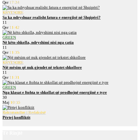
Qer
17:24
KRYESORE
Sa ka ndryshuar realisht fatura e energjisë në Shqipëri?
11
Qer
11:42
GREEN
Në këto shkolla, ndryshimi nisi nga çatia
11
Qer
11:35
KRYESORE
Një mësim që nuk gjendet në tekstet shkollore
11
Qer
11:31
GREEN
Nga klasat e ftohta te shkollat që prodhojnë energjinë e tyre
30
Maj
10:35
Rekomandim i Redaksisë
Përtej konfliktit
Të Rinjtë