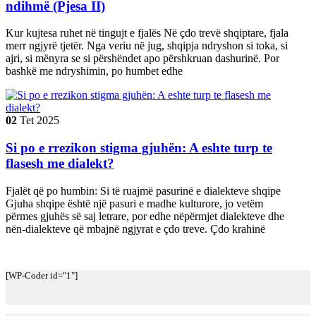
ndihmë (Pjesa II)
Kur kujtesa ruhet në tingujt e fjalës Në çdo trevë shqiptare, fjala
merr ngjyrë tjetër. Nga veriu në jug, shqipja ndryshon si toka, si
ajri, si mënyra se si përshëndet apo përshkruan dashurinë. Por
bashkë me ndryshimin, po humbet edhe
02
Tet
2025
Si po e rrezikon stigma gjuhën: A eshte turp te
flasesh me dialekt?
Fjalët që po humbin: Si të ruajmë pasurinë e dialekteve shqipe
Gjuha shqipe është një pasuri e madhe kulturore, jo vetëm
përmes gjuhës së saj letrare, por edhe nëpërmjet dialekteve dhe
nën-dialekteve që mbajnë ngjyrat e çdo treve. Çdo krahinë
[WP-Coder id="1"]