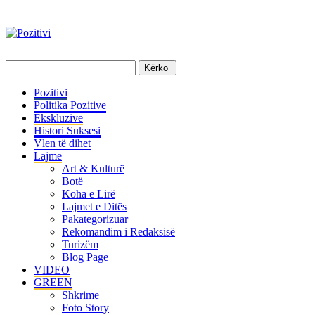
Pozitivi
Politika Pozitive
Ekskluzive
Histori Suksesi
Vlen të dihet
Lajme
Art & Kulturë
Botë
Koha e Lirë
Lajmet e Ditës
Pakategorizuar
Rekomandim i Redaksisë
Turizëm
Blog Page
VIDEO
GREEN
Shkrime
Foto Story