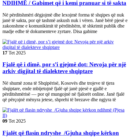
NDIHMË / Gabimet që i kemi pranuar si të sakta
Në përditshmëri dëgjojmë dhe lexojmë forma të shqipes që nuk
janë të sakta, por që tashmë askush nuk i vëren. Janë bërë pjesë e
zakonshme e komunikimit të përditshëm, të shkrimit publik dhe
madje edhe të dokumenteve zyrtare. Disa gabime
17
Tet
2025
Fjalë që i dimë, por s’i gjejmë dot: Nevoja për një
arkiv digjital të dialekteve shqiptare
Në shumë zona të Shqipërisë, Kosovës dhe trojeve të tjera
shqiptare, ende mbijetojnë fjalë që janë pjesë e gjallë e
përditshmërisë — por që mungojnë në fjalorët online. Janë fjalë
që përçojnë mënyra jetese, shprehi të brezave dhe ngjyra të
09
Tet
2025
Fjalët që flasin ndryshe /Gjuha shqipe kërkon