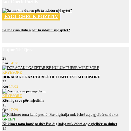
fact Check Pozitiv
FACT CHECK POZITIV
Sa makina duhen për ta ndotur një qytet?
Lajme Te Tjera
28
Kor
14:58
KRYESORE
DORACAK I GAZETARISË HULUMTUESE MJEDISORE
22
Kor
17:02
KRYESORE
Zëri i grave për mjedisin
15
Qer
17:29
GREEN
Klikimet tona kanë peshë: Pse digitalja nuk është aq e gjelbër sa duket
15