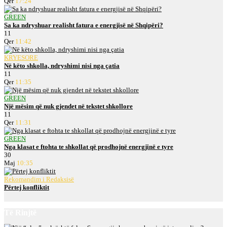
Qer
17:24
GREEN
Sa ka ndryshuar realisht fatura e energjisë në Shqipëri?
11
Qer
11:42
KRYESORE
Në këto shkolla, ndryshimi nisi nga çatia
11
Qer
11:35
GREEN
Një mësim që nuk gjendet në tekstet shkollore
11
Qer
11:31
GREEN
Nga klasat e ftohta te shkollat që prodhojnë energjinë e tyre
30
Maj
10:35
Rekomandim i Redaksisë
Përtej konfliktit
Të Rinjtë