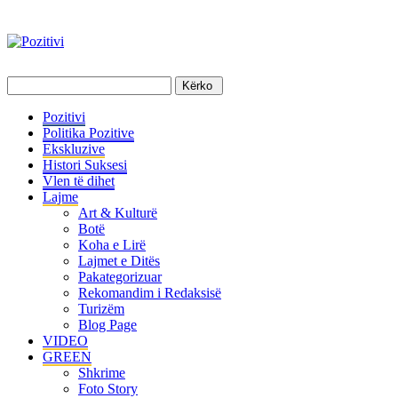
Pozitivi
Politika Pozitive
Ekskluzive
Histori Suksesi
Vlen të dihet
Lajme
Art & Kulturë
Botë
Koha e Lirë
Lajmet e Ditës
Pakategorizuar
Rekomandim i Redaksisë
Turizëm
Blog Page
VIDEO
GREEN
Shkrime
Foto Story