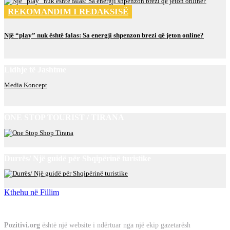
REKOMANDIM I REDAKSISË
Një “play” nuk është falas: Sa energji shpenzon brezi që jeton online?
Lidhje të Jashtme
Media Koncept
ONE STOP TOURIST / TIRANA
Durrës/ Një guidë për Shqipërinë turistike
Kthehu në Fillim
Rreth Nesh
Pozitivi.org
është një website i ndërtuar nga një ekip gazetarësh