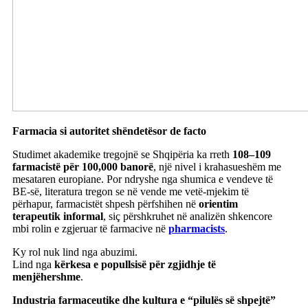
Farmacia si autoritet shëndetësor de facto
Studimet akademike tregojnë se Shqipëria ka rreth
108–109
farmacistë për 100,000 banorë
, një nivel i krahasueshëm me
mesataren europiane. Por ndryshe nga shumica e vendeve të
BE-së, literatura tregon se në vende me vetë-mjekim të
përhapur, farmacistët shpesh përfshihen në
orientim
terapeutik informal
, siç përshkruhet në analizën shkencore
mbi rolin e zgjeruar të farmacive në
pharmacists
.
Ky rol nuk lind nga abuzimi.
Lind nga
kërkesa e popullsisë për zgjidhje të
menjëhershme
.
Industria farmaceutike dhe kultura e “pilulës së shpejtë”