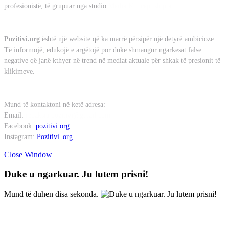
profesionistë, të grupuar nga studio
Media Koncept sh.p.k
Misioni
Pozitivi.org
është një website që ka marrë përsipër një detyrë ambicioze:
Të informojë, edukojë e argëtojë por duke shmangur ngarkesat false
negative që janë kthyer në trend në mediat aktuale për shkak të presionit të
klikimeve.
Kontakt
Mund të kontaktoni në ketë adresa:
Email:
redaksia.pozitivi@gmail.com
Facebook:
pozitivi.org
Instagram:
Pozitivi_org
Close Window
Duke u ngarkuar. Ju lutem prisni!
Mund të duhen disa sekonda.