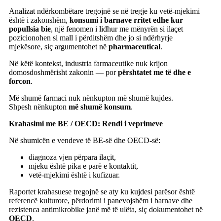
Analizat ndërkombëtare tregojnë se në tregje ku vetë-mjekimi
është i zakonshëm,
konsumi i barnave rritet edhe kur
popullsia bie
, një fenomen i lidhur me mënyrën si ilaçet
pozicionohen si mall i përditshëm dhe jo si ndërhyrje
mjekësore, siç argumentohet në
pharmaceutical
.
Në këtë kontekst, industria farmaceutike nuk krijon
domosdoshmërisht zakonin — por
përshtatet me të dhe e
forcon
.
Më shumë farmaci nuk nënkupton më shumë kujdes.
Shpesh nënkupton
më shumë konsum
.
Krahasimi me BE / OECD: Rendi i veprimeve
Në shumicën e vendeve të BE-së dhe OECD-së:
diagnoza vjen përpara ilaçit,
mjeku është pika e parë e kontaktit,
vetë-mjekimi është i kufizuar.
Raportet krahasuese tregojnë se aty ku kujdesi parësor është
referencë kulturore, përdorimi i panevojshëm i barnave dhe
rezistenca antimikrobike janë më të ulëta, siç dokumentohet në
OECD
.