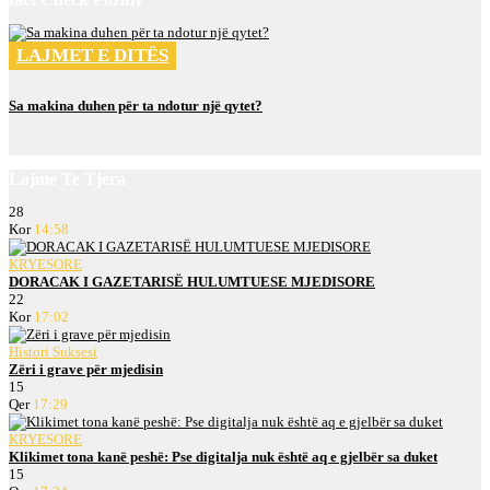
LAJMET E DITËS
Sa makina duhen për ta ndotur një qytet?
Lajme Te Tjera
28
Kor
14:58
KRYESORE
DORACAK I GAZETARISË HULUMTUESE MJEDISORE
22
Kor
17:02
Histori Suksesi
Zëri i grave për mjedisin
15
Qer
17:29
KRYESORE
Klikimet tona kanë peshë: Pse digitalja nuk është aq e gjelbër sa duket
15