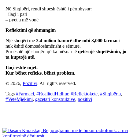
Në Shqipëri, rendi shpesh është i përmbysur:
-ilaçi i pari
– pyetja më vonë
Reflektimi që shmangim
Një shoqëri me
2.4 milion banorë dhe mbi 3,000 farmaci
nuk është domosdoshmërisht e sëmurë.
Por është një shoqëri që ka mësuar të
qetësojë shqetësimin, jo
ta kuptojë atë
.
Ilaçi është mjet.
Kur bëhet refleks, bëhet problem.
© 2026,
Pozitivi
. All rights reserved.
Tags
#Farmaci
,
#RealitetiHidhur
,
#Reflektokete
,
#Shqipëria
,
#VetëMjekimi
,
gazetari konstruktive
,
pozitivi
Artikuj të Ngjashëm