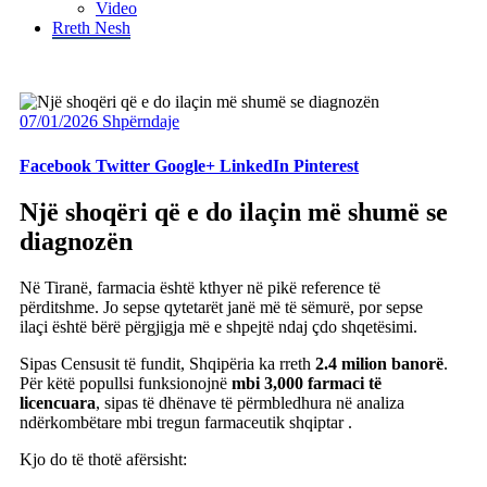
Video
Rreth Nesh
07/01/2026
Shpërndaje
Facebook
Twitter
Google+
LinkedIn
Pinterest
Një shoqëri që e do ilaçin më shumë se
diagnozën
Në Tiranë, farmacia është kthyer në pikë reference të
përditshme. Jo sepse qytetarët janë më të sëmurë, por sepse
ilaçi është bërë përgjigja më e shpejtë ndaj çdo shqetësimi.
Sipas Censusit të fundit, Shqipëria ka rreth
2.4 milion banorë
.
Për këtë popullsi funksionojnë
mbi 3,000 farmaci të
licencuara
, sipas të dhënave të përmbledhura në analiza
ndërkombëtare mbi tregun farmaceutik shqiptar .
Kjo do të thotë afërsisht: