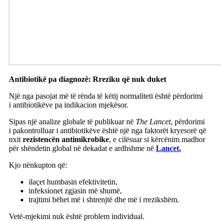
Antibiotikë pa diagnozë: Rreziku që nuk duket
Një nga pasojat më të rënda të këtij normaliteti është përdorimi
i antibiotikëve pa indikacion mjekësor.
Sipas një analize globale të publikuar në
The Lancet
, përdorimi
i pakontrolluar i antibiotikëve është një nga faktorët kryesorë që
nxit
rezistencën antimikrobike
, e cilësuar si kërcënim madhor
për shëndetin global në dekadat e ardhshme në
Lancet.
Kjo nënkupton që:
ilaçet humbasin efektivitetin,
infeksionet zgjasin më shumë,
trajtimi bëhet më i shtrenjtë dhe më i rrezikshëm.
Vetë-mjekimi nuk është problem individual.