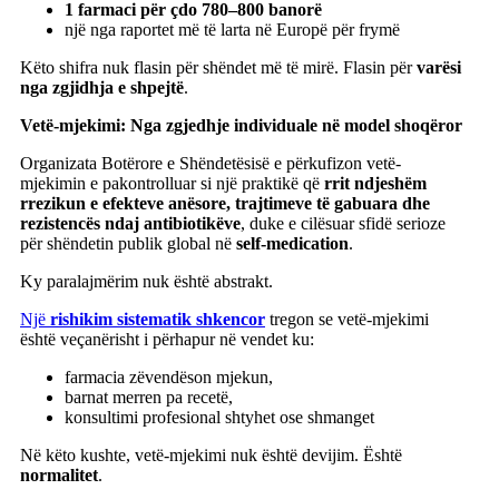
1 farmaci për çdo 780–800 banorë
një nga raportet më të larta në Europë për frymë
Këto shifra nuk flasin për shëndet më të mirë. Flasin për
varësi
nga zgjidhja e shpejtë
.
Vetë-mjekimi: Nga zgjedhje individuale në model shoqëror
Organizata Botërore e Shëndetësisë e përkufizon vetë-
mjekimin e pakontrolluar si një praktikë që
rrit ndjeshëm
rrezikun e efekteve anësore, trajtimeve të gabuara dhe
rezistencës ndaj antibiotikëve
, duke e cilësuar sfidë serioze
për shëndetin publik global në
self-medication
.
Ky paralajmërim nuk është abstrakt.
Një
rishikim sistematik shkencor
tregon se vetë-mjekimi
është veçanërisht i përhapur në vendet ku:
farmacia zëvendëson mjekun,
barnat merren pa recetë,
konsultimi profesional shtyhet ose shmanget
Në këto kushte, vetë-mjekimi nuk është devijim. Është
normalitet
.