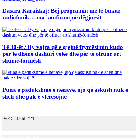
Dasara Karaiskaj: Bëj programin më të bukur
radiofonik… ma konfirmojnë dëgjuesit
Të 30-ët / Dy vajza që e gjejnë frymëzimin kudo
për të dhënë dashuri vetes dhe për të ofruar art
shumë-formësh
Puna e padukshme e nënave, ajo që askush nuk e
sheh dhe pak e vlerësojnë
[WP-Coder id="1"]
fact Check Pozitiv