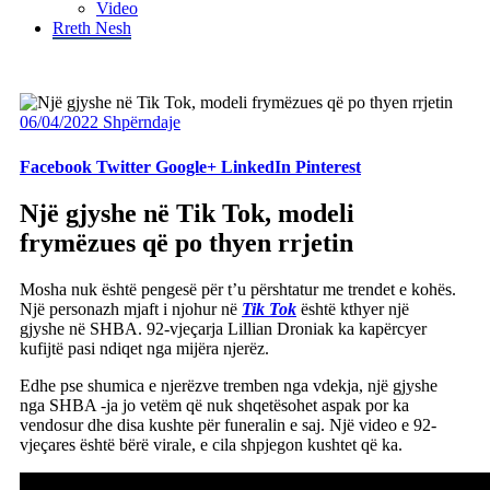
Video
Rreth Nesh
06/04/2022
Shpërndaje
Facebook
Twitter
Google+
LinkedIn
Pinterest
Një gjyshe në Tik Tok, modeli
frymëzues që po thyen rrjetin
Mosha nuk është pengesë për t’u përshtatur me trendet e kohës.
Një personazh mjaft i njohur në
Tik Tok
është kthyer një
gjyshe në SHBA. 92-vjeçarja Lillian Droniak ka kapërcyer
kufijtë pasi ndiqet nga mijëra njerëz.
Edhe pse shumica e njerëzve tremben nga vdekja, një gjyshe
nga SHBA -ja jo vetëm që nuk shqetësohet aspak por ka
vendosur dhe disa kushte për funeralin e saj. Një video e 92-
vjeçares është bërë virale, e cila shpjegon kushtet që ka.