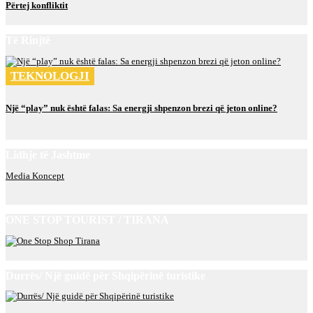
Përtej konfliktit
Të Rinjtë
TEKNOLOGJI
Një “play” nuk është falas: Sa energji shpenzon brezi që jeton online?
Lidhje të Jashtme
Media Koncept
ONE STOP TOURIST / TIRANA
Durrës/ Një guidë për Shqipërinë turistike