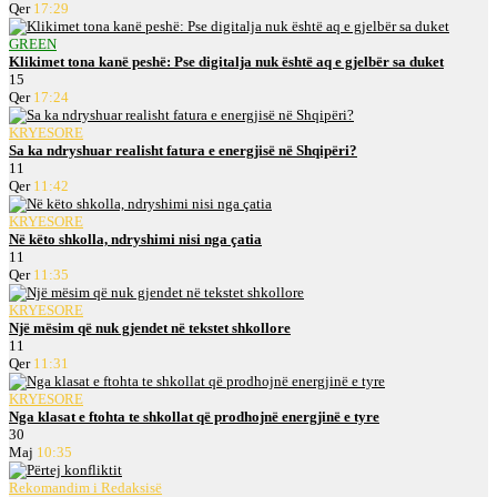
Qer
17:29
GREEN
Klikimet tona kanë peshë: Pse digitalja nuk është aq e gjelbër sa duket
15
Qer
17:24
KRYESORE
Sa ka ndryshuar realisht fatura e energjisë në Shqipëri?
11
Qer
11:42
KRYESORE
Në këto shkolla, ndryshimi nisi nga çatia
11
Qer
11:35
KRYESORE
Një mësim që nuk gjendet në tekstet shkollore
11
Qer
11:31
KRYESORE
Nga klasat e ftohta te shkollat që prodhojnë energjinë e tyre
30
Maj
10:35
Rekomandim i Redaksisë