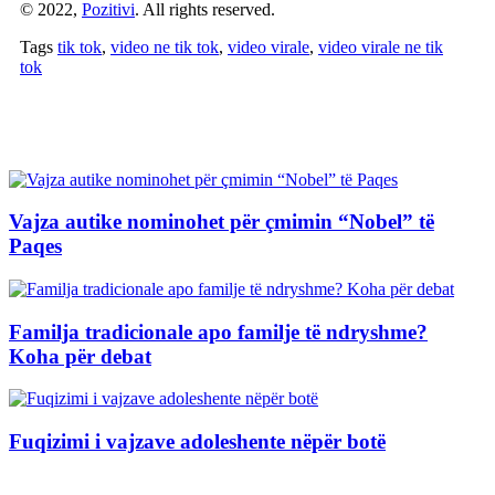
© 2022,
Pozitivi
. All rights reserved.
Tags
tik tok
,
video ne tik tok
,
video virale
,
video virale ne tik
tok
Artikuj të Ngjashëm
Vajza autike nominohet për çmimin “Nobel” të
Paqes
Familja tradicionale apo familje të ndryshme?
Koha për debat
Fuqizimi i vajzave adoleshente nëpër botë