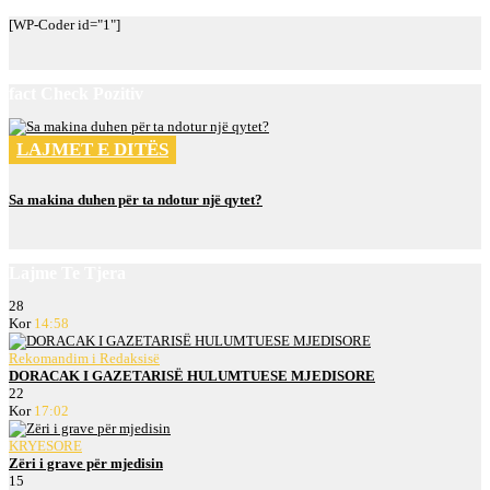
[WP-Coder id="1"]
fact Check Pozitiv
LAJMET E DITËS
Sa makina duhen për ta ndotur një qytet?
Lajme Te Tjera
28
Kor
14:58
Rekomandim i Redaksisë
DORACAK I GAZETARISË HULUMTUESE MJEDISORE
22
Kor
17:02
KRYESORE
Zëri i grave për mjedisin
15