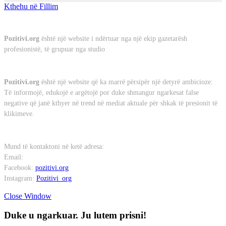
Kthehu në Fillim
Rreth Nesh
Pozitivi.org
është një website i ndërtuar nga një ekip gazetarësh
profesionistë, të grupuar nga studio
Media Koncept sh.p.k
Misioni
Pozitivi.org
është një website që ka marrë përsipër një detyrë ambicioze:
Të informojë, edukojë e argëtojë por duke shmangur ngarkesat false
negative që janë kthyer në trend në mediat aktuale për shkak të presionit të
klikimeve.
Kontakt
Mund të kontaktoni në ketë adresa:
Email:
redaksia.pozitivi@gmail.com
Facebook:
pozitivi.org
Instagram:
Pozitivi_org
Close Window
Duke u ngarkuar. Ju lutem prisni!