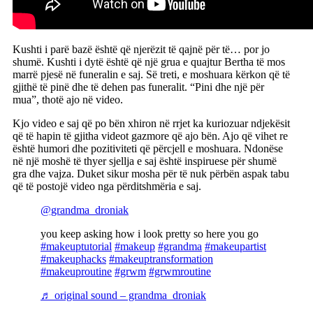
Kushti i parë bazë është që njerëzit të qajnë për të… por jo
shumë. Kushti i dytë është që një grua e quajtur Bertha të mos
marrë pjesë në funeralin e saj. Së treti, e moshuara kërkon që të
gjithë të pinë dhe të dehen pas funeralit. “Pini dhe një për
mua”, thotë ajo në video.
Kjo video e saj që po bën xhiron në rrjet ka kuriozuar ndjekësit
që të hapin të gjitha videot gazmore që ajo bën. Ajo që vihet re
është humori dhe pozitiviteti që përcjell e moshuara. Ndonëse
në një moshë të thyer sjellja e saj është inspiruese për shumë
gra dhe vajza. Duket sikur mosha për të nuk përbën aspak tabu
që të postojë video nga përditshmëria e saj.
@grandma_droniak
you keep asking how i look pretty so here you go
#makeuptutorial
#makeup
#grandma
#makeupartist
#makeuphacks
#makeuptransformation
#makeuproutine
#grwm
#grwmroutine
♬ original sound – grandma_droniak