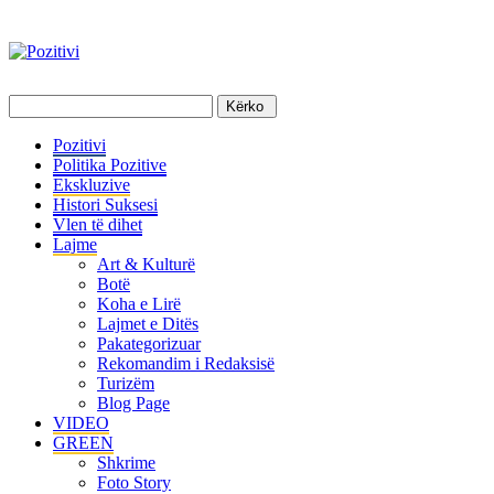
Pozitivi
Politika Pozitive
Ekskluzive
Histori Suksesi
Vlen të dihet
Lajme
Art & Kulturë
Botë
Koha e Lirë
Lajmet e Ditës
Pakategorizuar
Rekomandim i Redaksisë
Turizëm
Blog Page
VIDEO
GREEN
Shkrime
Foto Story