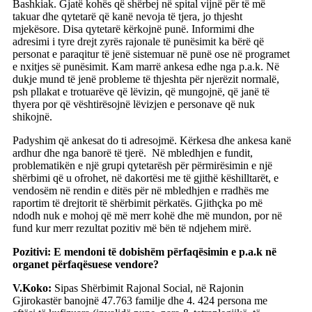
Bashkiak. Gjatë kohës që shërbej në spital vijnë për të më
takuar dhe qytetarë që kanë nevoja të tjera, jo thjesht
mjekësore. Disa qytetarë kërkojnë punë. Informimi dhe
adresimi i tyre drejt zyrës rajonale të punësimit ka bërë që
personat e paraqitur të jenë sistemuar në punë ose në programet
e nxitjes së punësimit. Kam marrë ankesa edhe nga p.a.k. Në
dukje mund të jenë probleme të thjeshta për njerëzit normalë,
psh pllakat e trotuarëve që lëvizin, që mungojnë, që janë të
thyera por që vështirësojnë lëvizjen e personave që nuk
shikojnë.
Padyshim që ankesat do ti adresojmë. Kërkesa dhe ankesa kanë
ardhur dhe nga banorë të tjerë. Në mbledhjen e fundit,
problematikën e një grupi qytetarësh për përmirësimin e një
shërbimi që u ofrohet, në dakortësi me të gjithë këshilltarët, e
vendosëm në rendin e ditës për në mbledhjen e rradhës me
raportim të drejtorit të shërbimit përkatës. Gjithçka po më
ndodh nuk e mohoj që më merr kohë dhe më mundon, por në
fund kur merr rezultat pozitiv më bën të ndjehem mirë.
Pozitivi: E mendoni të dobishëm përfaqësimin e p.a.k në
organet përfaqësuese vendore?
V.Koko:
Sipas Shërbimit Rajonal Social, në Rajonin
Gjirokastër banojnë 47.763 familje dhe 4. 424 persona me