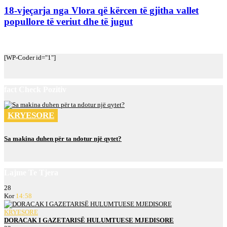
18-vjeçarja nga Vlora që kërcen të gjitha vallet
popullore të veriut dhe të jugut
[WP-Coder id="1"]
fact Check Pozitiv
KRYESORE
Sa makina duhen për ta ndotur një qytet?
Lajme Te Tjera
28
Kor
14:58
KRYESORE
DORACAK I GAZETARISË HULUMTUESE MJEDISORE