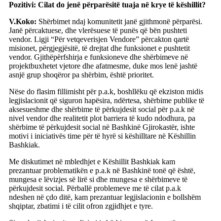
Pozitivi: Cilat do jenë përparësitë tuaja në krye të këshillit?
V.Koko:
Shërbimet ndaj komunitetit janë gjithmonë përparësi.
Janë përcaktuese, dhe vlerësuese të punës që bën pushteti
vendor. Ligji “Për vetqeverisjen Vendore” përcakton qartë
misionet, përgjegjësitë, të drejtat dhe funksionet e pushtetit
vendor. Gjithëpërfshirja e funksioneve dhe shërbimeve në
projektbuxhetet vjetore dhe afatmesme, duke mos lenë jashtë
asnjë grup shoqëror pa shërbim, është prioritet.
Nëse do flasim fillimisht për p.a.k, boshllëku që ekziston midis
legjislacionit që siguron hapësira, ndërtesa, shërbime publike të
aksesueshme dhe shërbime të përkujdesit social për p.a.k në
nivel vendor dhe realitetit plot barriera të kudo ndodhura, pa
shërbime të përkujdesit social në Bashkinë Gjirokastër, ishte
motivi i iniciativës time për të hyrë si këshilltare në Këshillin
Bashkiak.
Me diskutimet në mbledhjet e Këshillit Bashkiak kam
prezantuar problematikën e p.a.k në Bashkinë tonë që është,
mungesa e lëvizjes së lirë si dhe mungesa e shërbimeve të
përkujdesit social. Përballë problemeve me të cilat p.a.k
ndeshen në çdo ditë, kam prezantuar legjislacionin e bollshëm
shqiptar, zbatimi i të cilit ofron zgjidhjet e tyre.