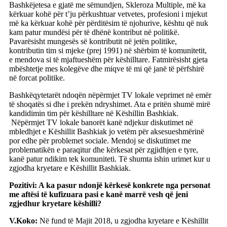
Bashkëjetesa e gjatë me sëmundjen, Skleroza Multiple, më ka
kërkuar kohë për t’ju përkushtuar vetvetes, profesioni i mjekut
më ka kërkuar kohë për përditësim të njohurive, kështu që nuk
kam patur mundësi për të dhënë kontribut në politikë.
Pavarësisht mungesës së kontributit në jetën politike,
kontributin tim si mjeke (prej 1991) në shërbim të komunitetit,
e mendova si të mjaftueshëm për këshilltare. Fatmirësisht gjeta
mbështetje mes kolegëve dhe miqve të mi që janë të përfshirë
në forcat politike.
Bashkëqytetarët ndoqën nëpërmjet TV lokale veprimet në emër
të shoqatës si dhe i prekën ndryshimet. Ata e pritën shumë mirë
kandidimin tim për këshilltare në Këshillin Bashkiak.
Nëpërmjet TV lokale banorët kanë ndjekur diskutimet në
mbledhjet e Këshillit Bashkiak jo vetëm për aksesueshmërinë
por edhe për problemet sociale. Mendoj se diskutimet me
problematikën e paraqitur dhe kërkesat për zgjidhjen e tyre,
kanë patur ndikim tek komuniteti. Të shumta ishin urimet kur u
zgjodha kryetare e Këshillit Bashkiak.
Pozitivi: A ka pasur ndonjë kërkesë konkrete nga personat
me aftësi të kufizuara pasi e kanë marrë vesh që jeni
zgjedhur kryetare këshilli?
V.Koko:
Në fund të Majit 2018, u zgjodha kryetare e Këshillit