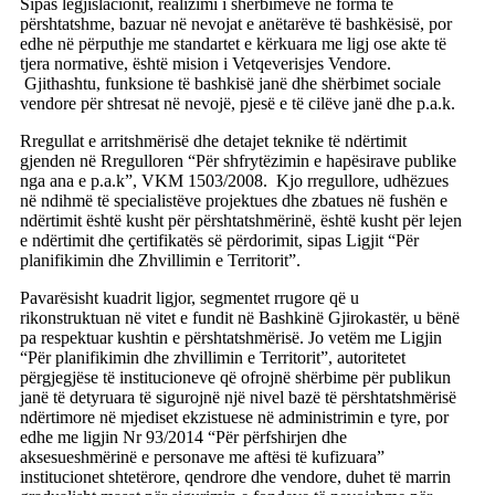
Sipas legjislacionit, realizimi i shërbimeve në forma të
përshtatshme, bazuar në nevojat e anëtarëve të bashkësisë, por
edhe në përputhje me standartet e kërkuara me ligj ose akte të
tjera normative, është mision i Vetqeverisjes Vendore.
Gjithashtu, funksione të bashkisë janë dhe shërbimet sociale
vendore për shtresat në nevojë, pjesë e të cilëve janë dhe p.a.k.
Rregullat e arritshmërisë dhe detajet teknike të ndërtimit
gjenden në Rregulloren “Për shfrytëzimin e hapësirave publike
nga ana e p.a.k”, VKM 1503/2008. Kjo rregullore, udhëzues
në ndihmë të specialistëve projektues dhe zbatues në fushën e
ndërtimit është kusht për përshtatshmërinë, është kusht për lejen
e ndërtimit dhe çertifikatës së përdorimit, sipas Ligjit “Për
planifikimin dhe Zhvillimin e Territorit”.
Pavarësisht kuadrit ligjor, segmentet rrugore që u
rikonstruktuan në vitet e fundit në Bashkinë Gjirokastër, u bënë
pa respektuar kushtin e përshtatshmërisë. Jo vetëm me Ligjin
“Për planifikimin dhe zhvillimin e Territorit”, autoritetet
përgjegjëse të institucioneve që ofrojnë shërbime për publikun
janë të detyruara të sigurojnë një nivel bazë të përshtatshmërisë
ndërtimore në mjediset ekzistuese në administrimin e tyre, por
edhe me ligjin Nr 93/2014 “Për përfshirjen dhe
aksesueshmërinë e personave me aftësi të kufizuara”
institucionet shtetërore, qendrore dhe vendore, duhet të marrin