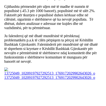
Gjithashtu përmendet për uljen më të madhe të numrin të
popullsisë (-45.3 për 1000 banorë), popullsinë më të ulët 2%.
Faktorët për tkurrjen e popullsisë duhen kërkuar edhe në
cilësinë, sigurimin e shërbimeve që ka nevojë popullata. Të
dhënat, duhen analizuar e adresuar me kujdes dhe në
vazhdimësi, për tu përmirësuar.
Ju falenderoj që më dhatë mundësinë të përshkruaj
problematikën p.a.k të cilën përpiqem ta përçoj në Këshillin
Bashkiak Gjirokastër. Faleminderit për mundësinë që më dhatë
të shprehem si kryetare e Këshillit Bashkiak Gjirokastër për
nevojën e përmirësimit të shërbimeve ndaj komunitetit dhe për
funksionimin e shërbimeve komunitare të munguara për
banorët në nevojë.
13725049_10209197927292513_1769172029902643026_o