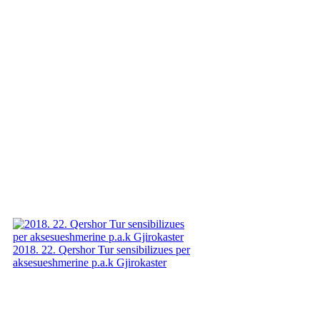
2018. 22. Qershor Tur sensibilizues per
aksesueshmerine p.a.k Gjirokaster