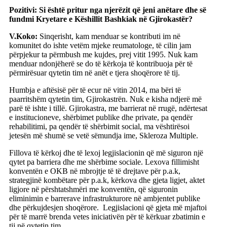
Pozitivi: Si është pritur nga njerëzit që jeni anëtare dhe së
fundmi Kryetare e Këshillit Bashkiak në Gjirokastër?
V.Koko:
Sinqerisht, kam menduar se kontributi im në
komunitet do ishte vetëm mjeke reumatologe, të cilin jam
përpjekur ta përmbush me kujdes, prej vitit 1995. Nuk kam
menduar ndonjëherë se do të kërkoja të kontribuoja për të
përmirësuar qytetin tim në anët e tjera shoqërore të tij.
Humbja e aftësisë për të ecur në vitin 2014, ma bëri të
paarritshëm qytetin tim, Gjirokastrën. Nuk e kisha ndjerë më
parë të ishte i tillë. Gjirokastra, me barrierat në rrugë, ndërtesat
e institucioneve, shërbimet publike dhe private, pa qendër
rehabilitimi, pa qendër të shërbimit social, ma vështirësoi
jetesën më shumë se vetë sëmundja ime, Skleroza Multiple.
Fillova të kërkoj dhe të lexoj legjislacionin që më siguron një
qytet pa barriera dhe me shërbime sociale. Lexova fillimisht
konventën e OKB në mbrojtje të të drejtave për p.a.k,
strategjinë kombëtare për p.a.k, kërkova dhe gjeta ligjet, aktet
ligjore në përshtatshmëri me konventën, që siguronin
eliminimin e barrerave infrastrukturore në ambjentet publike
dhe përkujdesjen shoqërore. Legjislacioni që gjeta më mjaftoi
për të marrë brenda vetes iniciativën për të kërkuar zbatimin e
tij në qytetin tim.