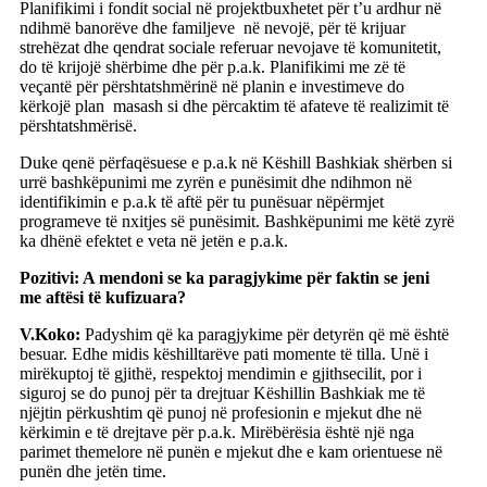
Planifikimi i fondit social në projektbuxhetet për t’u ardhur në
ndihmë banorëve dhe familjeve në nevojë, për të krijuar
strehëzat dhe qendrat sociale referuar nevojave të komunitetit,
do të krijojë shërbime dhe për p.a.k. Planifikimi me zë të
veçantë për përshtatshmërinë në planin e investimeve do
kërkojë plan masash si dhe përcaktim të afateve të realizimit të
përshtatshmërisë.
Duke qenë përfaqësuese e p.a.k në Këshill Bashkiak shërben si
urrë bashkëpunimi me zyrën e punësimit dhe ndihmon në
identifikimin e p.a.k të aftë për tu punësuar nëpërmjet
programeve të nxitjes së punësimit. Bashkëpunimi me këtë zyrë
ka dhënë efektet e veta në jetën e p.a.k.
Pozitivi: A mendoni se ka paragjykime për faktin se jeni
me aftësi të kufizuara?
V.Koko:
Padyshim që ka paragjykime për detyrën që më është
besuar. Edhe midis këshilltarëve pati momente të tilla. Unë i
mirëkuptoj të gjithë, respektoj mendimin e gjithsecilit, por i
siguroj se do punoj për ta drejtuar Këshillin Bashkiak me të
njëjtin përkushtim që punoj në profesionin e mjekut dhe në
kërkimin e të drejtave për p.a.k. Mirëbërësia është një nga
parimet themelore në punën e mjekut dhe e kam orientuese në
punën dhe jetën time.