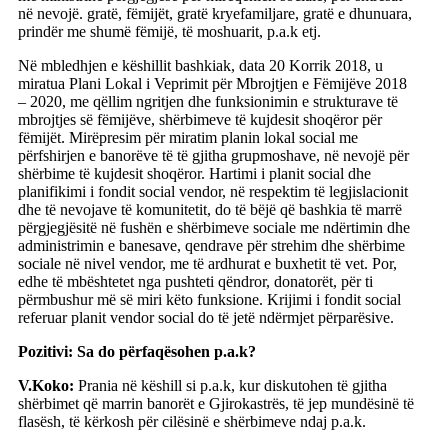
në nevojë. gratë, fëmijët, gratë kryefamiljare, gratë e dhunuara,
prindër me shumë fëmijë, të moshuarit, p.a.k etj.
Në mbledhjen e këshillit bashkiak, data 20 Korrik 2018, u
miratua Plani Lokal i Veprimit për Mbrojtjen e Fëmijëve 2018
– 2020, me qëllim ngritjen dhe funksionimin e strukturave të
mbrojtjes së fëmijëve, shërbimeve të kujdesit shoqëror për
fëmijët. Mirëpresim për miratim planin lokal social me
përfshirjen e banorëve të të gjitha grupmoshave, në nevojë për
shërbime të kujdesit shoqëror. Hartimi i planit social dhe
planifikimi i fondit social vendor, në respektim të legjislacionit
dhe të nevojave të komunitetit, do të bëjë që bashkia të marrë
përgjegjësitë në fushën e shërbimeve sociale me ndërtimin dhe
administrimin e banesave, qendrave për strehim dhe shërbime
sociale në nivel vendor, me të ardhurat e buxhetit të vet. Por,
edhe të mbështetet nga pushteti qëndror, donatorët, për ti
përmbushur më së miri këto funksione. Krijimi i fondit social
referuar planit vendor social do të jetë ndërmjet përparësive.
Pozitivi: Sa do përfaqësohen p.a.k?
V.Koko:
Prania në këshill si p.a.k, kur diskutohen të gjitha
shërbimet që marrin banorët e Gjirokastrës, të jep mundësinë të
flasësh, të kërkosh për cilësinë e shërbimeve ndaj p.a.k.