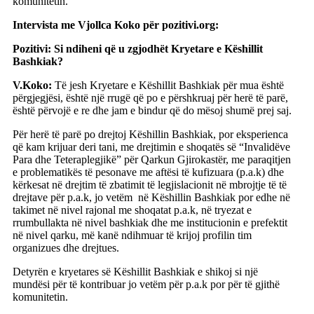
komunitetin.
Intervista me Vjollca Koko për pozitivi.org:
Pozitivi: Si ndiheni që u zgjodhët Kryetare e Këshillit
Bashkiak?
V.Koko:
Të jesh Kryetare e Këshillit Bashkiak për mua është
përgjegjësi, është një rrugë që po e përshkruaj për herë të parë,
është përvojë e re dhe jam e bindur që do mësoj shumë prej saj.
Për herë të parë po drejtoj Këshillin Bashkiak, por eksperienca
që kam krijuar deri tani, me drejtimin e shoqatës së “Invalidëve
Para dhe Teteraplegjikë” për Qarkun Gjirokastër, me paraqitjen
e problematikës të pesonave me aftësi të kufizuara (p.a.k) dhe
kërkesat në drejtim të zbatimit të legjislacionit në mbrojtje të të
drejtave për p.a.k, jo vetëm në Këshillin Bashkiak por edhe në
takimet në nivel rajonal me shoqatat p.a.k, në tryezat e
rrumbullakta në nivel bashkiak dhe me institucionin e prefektit
në nivel qarku, më kanë ndihmuar të krijoj profilin tim
organizues dhe drejtues.
Detyrën e kryetares së Këshillit Bashkiak e shikoj si një
mundësi për të kontribuar jo vetëm për p.a.k por për të gjithë
komunitetin.