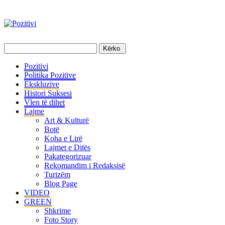
Pozitivi
Politika Pozitive
Ekskluzive
Histori Suksesi
Vlen të dihet
Lajme
Art & Kulturë
Botë
Koha e Lirë
Lajmet e Ditës
Pakategorizuar
Rekomandim i Redaksisë
Turizëm
Blog Page
VIDEO
GREEN
Shkrime
Foto Story