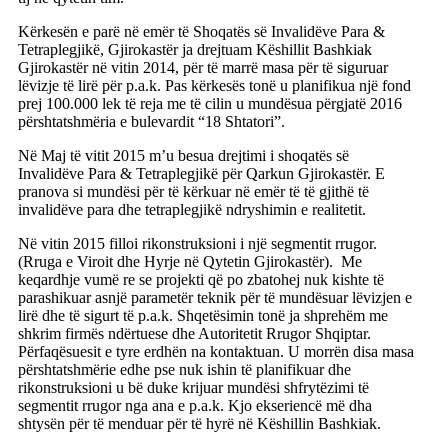
Kërkesën e parë në emër të Shoqatës së Invalidëve Para &
Tetraplegjikë, Gjirokastër ja drejtuam Këshillit Bashkiak
Gjirokastër në vitin 2014, për të marrë masa për të siguruar
lëvizje të lirë për p.a.k. Pas kërkesës tonë u planifikua një fond
prej 100.000 lek të reja me të cilin u mundësua përgjatë 2016
përshtatshmëria e bulevardit “18 Shtatori”.
Në Maj të vitit 2015 m’u besua drejtimi i shoqatës së
Invalidëve Para & Tetraplegjikë për Qarkun Gjirokastër. E
pranova si mundësi për të kërkuar në emër të të gjithë të
invalidëve para dhe tetraplegjikë ndryshimin e realitetit.
Në vitin 2015 filloi rikonstruksioni i një segmentit rrugor.
(Rruga e Viroit dhe Hyrje në Qytetin Gjirokastër). Me
keqardhje vumë re se projekti që po zbatohej nuk kishte të
parashikuar asnjë parametër teknik për të mundësuar lëvizjen e
lirë dhe të sigurt të p.a.k. Shqetësimin tonë ja shprehëm me
shkrim firmës ndërtuese dhe Autoritetit Rrugor Shqiptar.
Përfaqësuesit e tyre erdhën na kontaktuan. U morrën disa masa
përshtatshmërie edhe pse nuk ishin të planifikuar dhe
rikonstruksioni u bë duke krijuar mundësi shfrytëzimi të
segmentit rrugor nga ana e p.a.k. Kjo ekseriencë më dha
shtysën për të menduar për të hyrë në Këshillin Bashkiak.