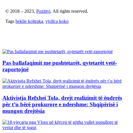
© 2018 – 2023,
Pozitivi
. All rights reserved.
Tags
beklie koltraka
,
vjollca koko
Artikuj të Ngjashëm
Pas ballafaqimit me pushtetarët, qytetarët vetë-
raportojnë
Aktivistja Refxhei Tola, drejt realizimit të ëndrrës
për t’u bërë prokurore e ndershme: Shqipërisë i
mungon drejtësia