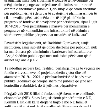
gradualisht masat për sigurimin e fondeve të nevojshme për
mënjanimin e pengesave mjedisore dhe infrastrukturore në
ofrimin e shërbimeve publike. Çdo subjekt që ofron shërbime
për publikun është i detyruar të zbatojë një plan masash për të
cilat nevojitet përshtatshmëria dhe të bëjë planifikimin
progresiv të fondeve të nevojshme për përshtatjen, sipas Ligjit
1074/2015. “Për përcaktimin e masave për mënjanimin e
pengesave në komunikim dhe infrastrukturë në ofrimin e
shërbimeve publike për personat me aftësi të kufizuara”.
Pavarësisht legjislacionit, në Bashkinë Gjirokastër, asnjë
institucion, asnjë subjekt që ofron shërbime për publikun, nuk
ka marrë masa për eliminimin e barrierave infrastrukturore.
Asnjë shërbim publik egzistues nuk është përshtatur që të
arrihet nga ana e p.a.k.
Të ndodhur përpara këtij realiteti, përfshirja me zë të veçantë në
fondin e investimeve në projektbuxhetin vjetor dhe atë
afatmesëm 2019-– 2021, e përshtatshmërisë së hapësirave
publike, godinave që ofrojnë shërbime publike që janë nën
kontrollin e Bashkisë, do të jetë mes përparësive.
Përgjatë vitit 2018 filloi të funksionojë skema e re e ndihmës
ekonomike (NE). Sipas Legjislacionit për përfitimin e NE,
Këshilli Bashkiak ka të drejtë të trajtojë me NE familjet
aplikuese të cilat nuk janë shpallur përfituese nga sistemi i