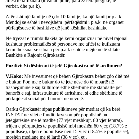
aftësi të kufizuara (invalidë pune, para & tetraplegjikë, të
verbër, dhe p.a.k).
Afërsisht një familje në çdo 10 familje, ka një familjar p.a.k.
Mendoj se është i nevojshëm përfaqësimi i p.a.k në organet
përfaqësuese të bashkive që janë këshillat bashkiake.
Në tryezat e rrumbullakëta që kemi organizuar në nivel rajonal
kushtuar problematikës së personave me aftësi të kufizuara
kemi theksuar se situata për p.a.k është e njëjtë në të shtatë
Bashkitë e Rajonit Gjirokastër.
Pozitivi: Si dëshironi të jetë Gjirokastra në të ardhmen?
V.Koko:
Me investimet që bëhen Gjirokastra bëhet çdo ditë më
e bukur. Por, më e bukur do të jetë nëse do të mbartë në
trashëgiminë e saj kulturore edhe shërbime me standarte për
banorët e saj, infrastrukturë të arritshme, si edhe shërbime të
përkujdesit social për banorët në nevojë.
Qarku Gjirokastër sipas publikimeve për mediat që ka bërë
INSTAT në vitet e fundit, kryeson për popullsinë me
jetëgjatësinë me të madhe (77 vjet meshkujt, 80 vjet femrat),
rritjen e përqindjes të popullsisë mbi moshën 60 vjeç (18.7% e
popullsisë), uljen e popullsisë nën 15 vjec (18.5% e popullsisë),
moshën mediane më të lartë (38 vjec), etj.