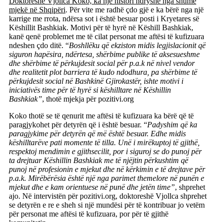
Doktoreshë Vjollca Koko, ka një histori ndryshe nga shumë
mjekë në Shqipëri
.
Për vite me radhë çdo gjë e ka bërë nga një
karrige me rrota, ndërsa sot i është besuar posti i Kryetares së
Këshillit Bashkiak. Motivi për të hyrë në Këshill Bashkiak,
kanë qenë problemet me të cilat personat me aftësi të kufizuara
ndeshen çdo ditë. “
Boshllëku që ekziston midis legjislacionit që
siguron hapësira, ndërtesa, shërbime publike të aksesueshme
dhe shërbime të përkujdesit social për p.a.k në nivel vendor
dhe realitetit plot barriera të kudo ndodhura, pa shërbime të
përkujdesit social në Bashkinë Gjirokastër, ishte motivi i
iniciativës time për të hyrë si këshilltare në Këshillin
Bashkiak”
, thotë mjekja për pozitivi.org
Koko thotë se të qenurit me aftësi të kufizuara ka bërë që të
paragjykohet për detyrën që i është besuar. “
Padyshim që ka
paragjykime për detyrën që më është besuar. Edhe midis
këshilltarëve pati momente të tilla. Unë i mirëkuptoj të gjithë,
respektoj mendimin e gjithsecilit, por i siguroj se do punoj për
ta drejtuar Këshillin Bashkiak me të njëjtin përkushtim që
punoj në profesionin e mjekut dhe në kërkimin e të drejtave për
p.a.k.
Mirëbërësia është një nga parimet themelore në punën e
mjekut dhe e kam orientuese në punë dhe jetën time”
, shprehet
ajo. Në intervistën për pozitivi.org, doktoreshë Vjollca shprehet
se detyrën e re e sheh si një mundësi për të kontribuar jo vetëm
për personat me aftësi të kufizuara, por për të gjithë