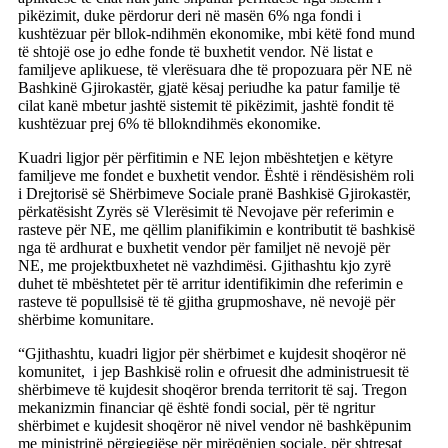
pikëzimit, duke përdorur deri në masën 6% nga fondi i
kushtëzuar për bllok-ndihmën ekonomike, mbi këtë fond mund
të shtojë ose jo edhe fonde të buxhetit vendor. Në listat e
familjeve aplikuese, të vlerësuara dhe të propozuara për NE në
Bashkinë Gjirokastër, gjatë kësaj periudhe ka patur familje të
cilat kanë mbetur jashtë sistemit të pikëzimit, jashtë fondit të
kushtëzuar prej 6% të bllokndihmës ekonomike.
Kuadri ligjor për përfitimin e NE lejon mbështetjen e këtyre
familjeve me fondet e buxhetit vendor. Është i rëndësishëm roli
i Drejtorisë së Shërbimeve Sociale pranë Bashkisë Gjirokastër,
përkatësisht Zyrës së Vlerësimit të Nevojave për referimin e
rasteve për NE, me qëllim planifikimin e kontributit të bashkisë
nga të ardhurat e buxhetit vendor për familjet në nevojë për
NE, me projektbuxhetet në vazhdimësi. Gjithashtu kjo zyrë
duhet të mbështetet për të arritur identifikimin dhe referimin e
rasteve të popullsisë të të gjitha grupmoshave, në nevojë për
shërbime komunitare.
“Gjithashtu, kuadri ligjor për shërbimet e kujdesit shoqëror në
komunitet, i jep Bashkisë rolin e ofruesit dhe administruesit të
shërbimeve të kujdesit shoqëror brenda territorit të saj. Tregon
mekanizmin financiar që është fondi social, për të ngritur
shërbimet e kujdesit shoqëror në nivel vendor në bashkëpunim
me ministrinë përgjegjëse për mirëqënien sociale, për shtresat