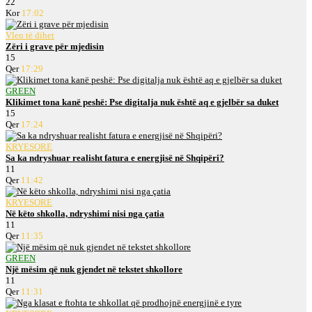
22
Kor
17:02
Vlen të dihet
Zëri i grave për mjedisin
15
Qer
17:29
GREEN
Klikimet tona kanë peshë: Pse digitalja nuk është aq e gjelbër sa duket
15
Qer
17:24
KRYESORE
Sa ka ndryshuar realisht fatura e energjisë në Shqipëri?
11
Qer
11:42
KRYESORE
Në këto shkolla, ndryshimi nisi nga çatia
11
Qer
11:35
GREEN
Një mësim që nuk gjendet në tekstet shkollore
11
Qer
11:31