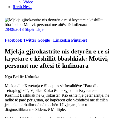
Video
Rreth Nesh
28/08/2018
Shpërndaje
Facebook
Twitter
Google+
LinkedIn
Pinterest
Mjekja gjirokastrite nis detyrën e re si
kryetare e këshillit bbashkiak: Motivi,
personat me aftësi të kufizuara
Nga Beklie Koltraka
Mjekja dhe Kryetarja e Shoqatës së Invalidëve “Para dhe
Tetraplegjikë”, Vjollca Koko është zgjedhur Kryetare e
Këshillit Bashkiak në Gjirokastër. Kjo është një tjetër arritje, në
radhë të parë për gruan, që kapërceu çdo vështirësi me të cilën
jeta e ka përballur që në moshën 17 vjeçare, kur u
diagnostifikua me Sklerozë Multiple.