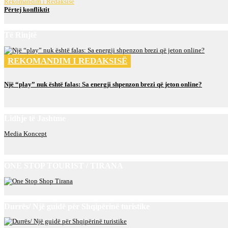
Rekomandim i Redaksisë
Përtej konfliktit
Të Rinjtë
REKOMANDIM I REDAKSISË
Një “play” nuk është falas: Sa energji shpenzon brezi që jeton online?
Lidhje të Jashtme
Media Koncept
ONE STOP TOURIST / TIRANA
Durrës/ Një guidë për Shqipërinë turistike