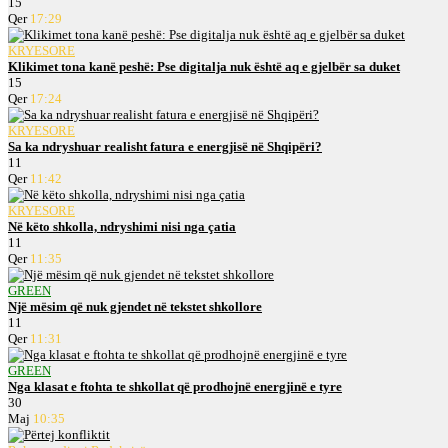
15
Qer
17:29
KRYESORE
Klikimet tona kanë peshë: Pse digitalja nuk është aq e gjelbër sa duket
15
Qer
17:24
KRYESORE
Sa ka ndryshuar realisht fatura e energjisë në Shqipëri?
11
Qer
11:42
KRYESORE
Në këto shkolla, ndryshimi nisi nga çatia
11
Qer
11:35
GREEN
Një mësim që nuk gjendet në tekstet shkollore
11
Qer
11:31
GREEN
Nga klasat e ftohta te shkollat që prodhojnë energjinë e tyre
30
Maj
10:35