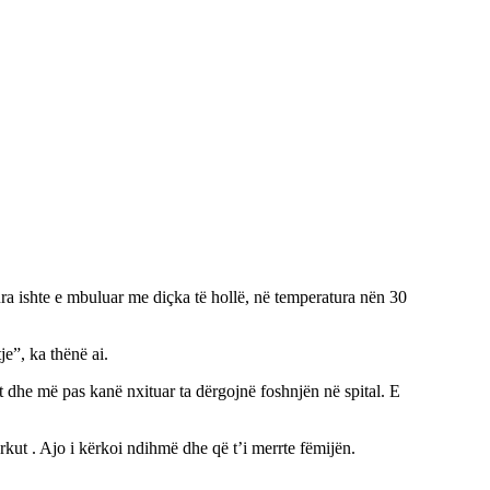
ura ishte e mbuluar me diçka të hollë, në temperatura nën 30
je”, ka thënë ai.
t dhe më pas kanë nxituar ta dërgojnë foshnjën në spital. E
arkut . Ajo i kërkoi ndihmë dhe që t’i merrte fëmijën.