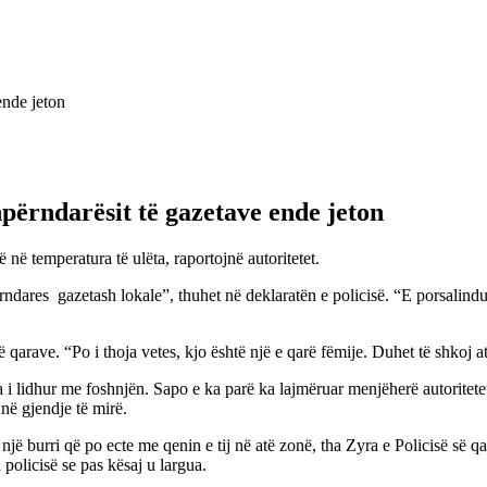
hpërndarësit të gazetave ende jeton
ë në temperatura të ulëta, raportojnë autoritetet.
erndares gazetash lokale”, thuhet në deklaratën e policisë. “E porsalind
të qarave. “Po i thoja vetes, kjo është një e qarë fëmije. Duhet të shkoj at
a i lidhur me foshnjën. Sapo e ka parë ka lajmëruar menjëherë autoritete
në gjendje të mirë.
 një burri që po ecte me qenin e tij në atë zonë, tha Zyra e Policisë së q
a policisë se pas kësaj u largua.