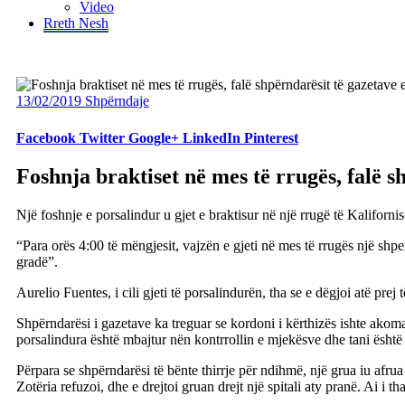
Video
Rreth Nesh
13/02/2019
Shpërndaje
Facebook
Twitter
Google+
LinkedIn
Pinterest
Foshnja braktiset në mes të rrugës, falë s
Një foshnje e porsalindur u gjet e braktisur në një rrugë të Kalifornis
“Para orës 4:00 të mëngjesit, vajzën e gjeti në mes të rrugës një shp
gradë”.
Aurelio Fuentes, i cili gjeti të porsalindurën, tha se e dëgjoi atë prej 
Shpërndarësi i gazetave ka treguar se kordoni i kërthizës ishte akom
porsalindura është mbajtur nën kontrrollin e mjekësve dhe tani është 
Përpara se shpërndarësi të bënte thirrje për ndihmë, një grua iu afrua
Zotëria refuzoi, dhe e drejtoi gruan drejt një spitali aty pranë. Ai i th