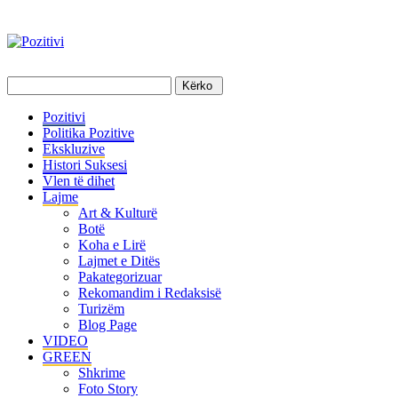
Pozitivi
Politika Pozitive
Ekskluzive
Histori Suksesi
Vlen të dihet
Lajme
Art & Kulturë
Botë
Koha e Lirë
Lajmet e Ditës
Pakategorizuar
Rekomandim i Redaksisë
Turizëm
Blog Page
VIDEO
GREEN
Shkrime
Foto Story