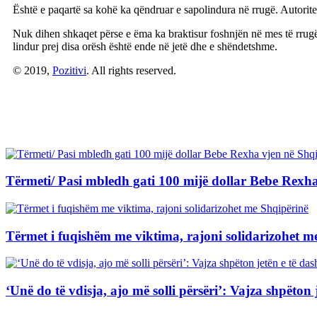
Është e paqartë sa kohë ka qëndruar e sapolindura në rrugë. Autorite
Nuk dihen shkaqet përse e ëma ka braktisur foshnjën në mes të rrugës 
lindur prej disa orësh është ende në jetë dhe e shëndetshme.
© 2019,
Pozitivi
. All rights reserved.
Artikuj të Ngjashëm
Tërmeti/ Pasi mbledh gati 100 mijë dollar Bebe Rexha
Tërmet i fuqishëm me viktima, rajoni solidarizohet m
‘Unë do të vdisja, ajo më solli përsëri’: Vajza shpëton 