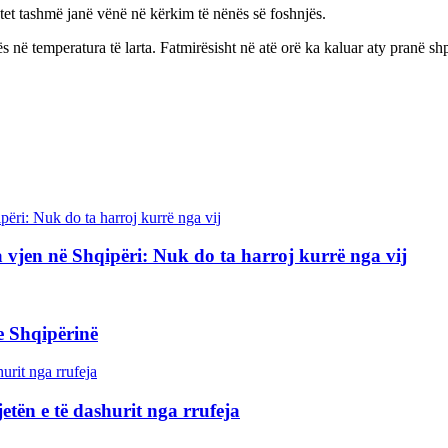
tet tashmë janë vënë në kërkim të nënës së foshnjës.
në temperatura të larta. Fatmirësisht në atë orë ka kaluar aty pranë shp
 vjen në Shqipëri: Nuk do ta harroj kurrë nga vij
e Shqipërinë
jetën e të dashurit nga rrufeja