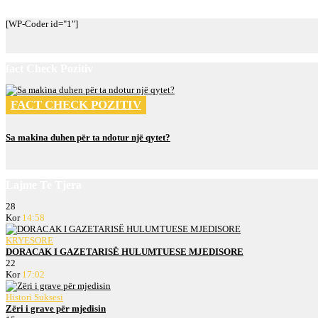
[WP-Coder id="1"]
fact Check Pozitiv
FACT CHECK POZITIV
Sa makina duhen për ta ndotur një qytet?
Lajme Te Tjera
28
Kor
14:58
KRYESORE
DORACAK I GAZETARISË HULUMTUESE MJEDISORE
22
Kor
17:02
Histori Suksesi
Zëri i grave për mjedisin