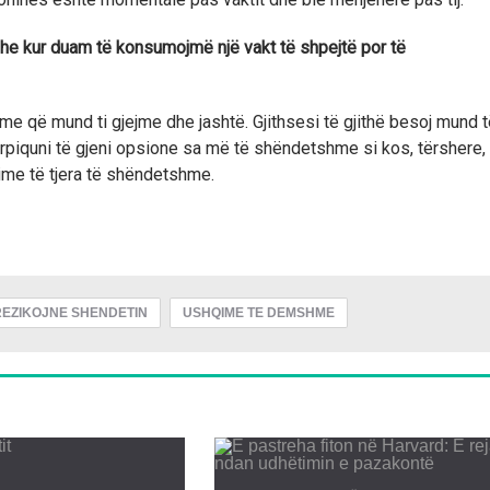
e kur duam të konsumojmë një vakt të shpejtë por të
 që mund ti gjejme dhe jashtë. Gjithsesi të gjithë besoj mund t
rpiquni të gjeni opsione sa më të shëndetshme si kos, tërshere,
ime të tjera të shëndetshme.
EZIKOJNE SHENDETIN
USHQIME TE DEMSHME