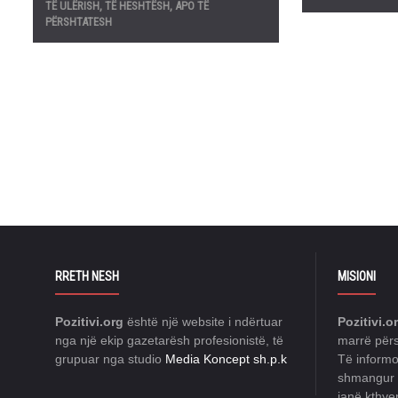
TË ULËRISH, TË HESHTËSH, APO TË
PËRSHTATESH
RRETH NESH
MISIONI
Pozitivi.org
është një website i ndërtuar
Pozitivi.o
nga një ekip gazetarësh profesionistë, të
marrë përs
grupuar nga studio
Media Koncept sh.p.k
Të informo
shmangur n
janë kthye