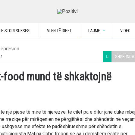
HISTORI SUKSESI
VLEN TË DIHET
LAJME
VIDEO
SHPËRNDA
23
-food mund të shkaktojnë
 një pjese të mirë të njerëzve, të cilët pa e ditur janë duke mbaj
 dhe rreziqe për mirëqenien në përgjithësi dhe shëndetin në veçant
dëve ushqyese me efekte të padëshirueshme për shëndetin e
rg nutricionistja Matina Cobo tregon se sa i dëmshëm është për