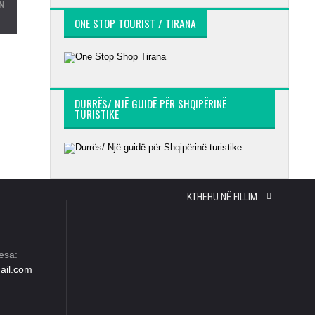
N
ONE STOP TOURIST / TIRANA
DURRËS/ NJË GUIDË PËR SHQIPËRINË
TURISTIKE
KTHEHU NË FILLIM
esa:
ail.com