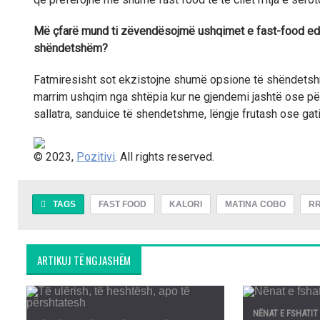
Më çfarë mund ti zëvendësojmë ushqimet e fast-food edh
shëndetshëm?
Fatmiresisht sot ekzistojne shumë opsione të shëndetshme
marrim ushqim nga shtëpia kur ne gjendemi jashtë ose pë
sallatra, sanduice të shendetshme, lëngje frutash ose gat
© 2023,
Pozitivi
. All rights reserved.
TAGS
FAST FOOD
KALORI
MATINA COBO
RR
ARTIKUJ TË NGJASHËM
NËNAT E FSHATIT