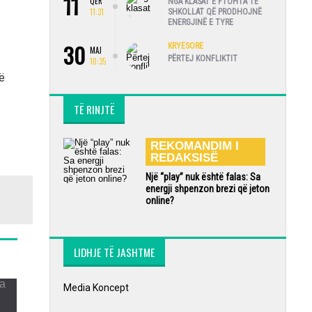
11
QER
NGA KLASAT E FTOHTA TE
11:31
SHKOLLAT QË PRODHOJNË
ENERGJINË E TYRE
30
KRYESORE
MAJ
PËRTEJ KONFLIKTIT
10:35
ë
TË RINJTË
REKOMANDIM I
REDAKSISË
Një “play” nuk është falas: Sa
energji shpenzon brezi që jeton
online?
LIDHJE TË JASHTME
Media Koncept