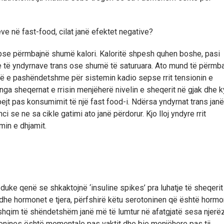
e në fast-food, cilat janë efektet negative?
epse përmbajnë shumë kalori. Kaloritë shpesh quhen boshe, pasi
he të yndyrnave trans ose shumë të saturuara. Ato mund të përmb
shtë e pashëndetshme për sistemin kadio sepse rrit tensionin e
 nga sheqernat e rrisin menjëherë nivelin e sheqerit në gjak dhe k
shpejt pas konsumimit të një fast food-i. Ndërsa yndyrnat trans janë
 se ne sa cikle gatimi ato janë përdorur. Kjo lloj yndyre rrit
min e dhjamit.
ke qenë se shkaktojnë ‘insuline spikes’ pra luhatje të sheqerit
ë edhe hormonet e tjera, përfshirë këtu serotoninen që është hormon
shqim të shëndetshëm janë më të lumtur në afatgjatë sesa njerëz
otonines është momentale pas vaktit dhe bie menjëhere pas tij.