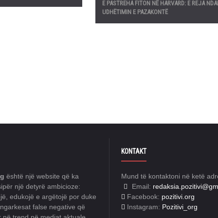
E PASTREHA FITON NË HARVARD: E REJA NDA
UDHËTIMIN E PAZAKONTË
KONTAKT
rg
është një website që ka
Mund të kontaktoni në ketë adr
ipër një detyrë ambicioze:
Email:
redaksia.pozitivi@gm
jë, edukojë e argëtojë por duke
Facebook:
pozitivi.org
garkesat false negative që
Instagram:
Pozitivi_org
r në trend në mediat aktuale