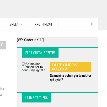
GREEN
RRETH NESH
[WP-Coder id="1"]
JE
FACT CHECK POZITIV
FACT CHECK
POZITIV
Sa makina duhen për ta ndotur
një qytet?
tur
i.
LAJME TE TJERA