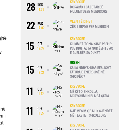
28
KRYESORE
KOR
DORACAK I GAZETARISË
14:58
HULUMTUESE MJEDISORE
22
VLEN TË DIHET
KOR
ZËRI I GRAVE PËR MJEDISIN
17:02
ajnë
KRYESORE
15
QER
KLIKIMET TONA KANË PESHË:
17:29
PSE DIGITALJA NUK ËSHTË AQ
y
E GJELBËR SA DUKET
GREEN
15
QER
SA KA NDRYSHUAR REALISHT
17:24
FATURA E ENERGJISË NË
SHQIPËRI?
11
KRYESORE
QER
NË KËTO SHKOLLA,
11:42
NDRYSHIMI NISI NGA ÇATIA
11
KRYESORE
 në
QER
NJË MËSIM QË NUK GJENDET
11:35
i i
NË TEKSTET SHKOLLORE
it
KRYESORE