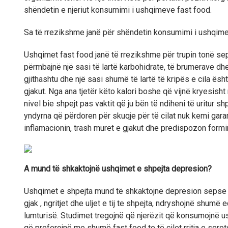
shëndetin e njeriut konsumimi i ushqimeve fast food.
Sa të rrezikshme janë për shëndetin konsumimi i ushqimev
Ushqimet fast food janë të rrezikshme për trupin tonë s
përmbajnë një sasi të lartë karbohidrate, të brumerave d
gjithashtu dhe një sasi shumë të lartë të kripës e cila ë
gjakut. Nga ana tjetër këto kalori boshe që vijnë kryesisht
nivel bie shpejt pas vaktit që ju bën të ndiheni të uritur 
yndyrna që përdoren për skuqje për të cilat nuk kemi garanci
inflamacionin, trash muret e gjakut dhe predispozon formi
A mund të shkaktojnë ushqimet e shpejta depresion?
Ushqimet e shpejta mund të shkaktojnë depresion sepse du
gjak , ngritjet dhe uljet e tij te shpejta, ndryshojnë shum
lumturisë. Studimet tregojnë që njerëzit që konsumojnë u
që preferojnë me shumë fast food te të cilet rritja e ser