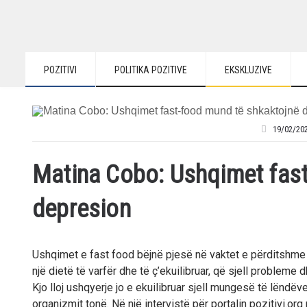
POZITIVI
POLITIKA POZITIVE
EKSKLUZIVE
19/02/20
Matina Cobo: Ushqimet fast
depresion
Ushqimet e fast food bëjnë pjesë në vaktet e përditshme të
një dietë të varfër dhe të ç’ekuilibruar, që sjell probleme
Kjo lloj ushqyerje jo e ekuilibruar sjell mungesë të lën
organizmit tonë. Në një intervistë për portalin pozitivi.o