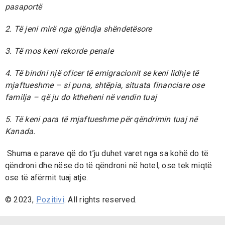
pasaportë
2. Të jeni mirë nga gjëndja shëndetësore
3. Të mos keni rekorde penale
4. Të bindni një oficer të emigracionit se keni lidhje të
mjaftueshme – si puna, shtëpia, situata financiare ose
familja – që ju do ktheheni në vendin tuaj
5. Të keni para të mjaftueshme për qëndrimin tuaj në
Kanada.
Shuma e parave që do t’ju duhet varet nga sa kohë do të
qëndroni dhe nëse do të qëndroni në hotel, ose tek miqtë
ose të afërmit tuaj atje.
© 2023,
Pozitivi
. All rights reserved.