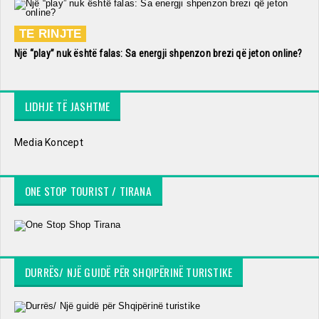
TE RINJTE
Një “play” nuk është falas: Sa energji shpenzon brezi që jeton online?
LIDHJE TË JASHTME
Media Koncept
ONE STOP TOURIST / TIRANA
DURRËS/ NJË GUIDË PËR SHQIPËRINË TURISTIKE