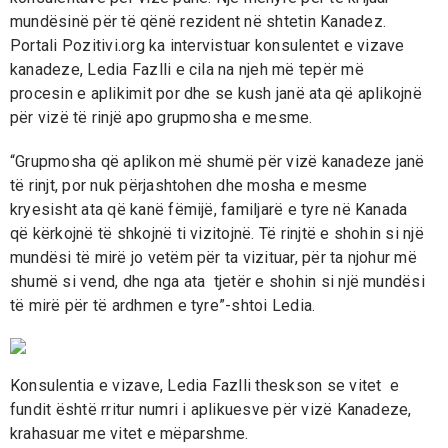
mundësinë për të qënë rezident në shtetin Kanadez.
Portali Pozitivi.org ka intervistuar konsulentet e vizave
kanadeze, Ledia Fazlli e cila na njeh më tepër më
procesin e aplikimit por dhe se kush janë ata që aplikojnë
për vizë të rinjë apo grupmosha e mesme.
“Grupmosha që aplikon më shumë për vizë kanadeze janë
të rinjt, por nuk përjashtohen dhe mosha e mesme
kryesisht ata që kanë fëmijë, familjarë e tyre në Kanada
që kërkojnë të shkojnë ti vizitojnë. Të rinjtë e shohin si një
mundësi të mirë jo vetëm për ta vizituar, për ta njohur më
shumë si vend, dhe nga ata tjetër e shohin si një mundësi
të mirë për të ardhmen e tyre”-shtoi Ledia.
Konsulentia e vizave, Ledia Fazlli theskson se vitet e
fundit është rritur numri i aplikuesve për vizë Kanadeze,
krahasuar me vitet e mëparshme.