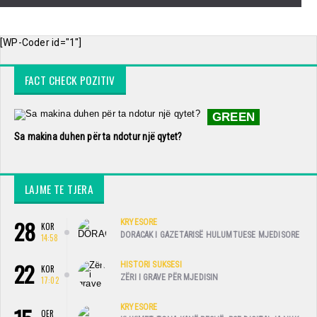
[WP-Coder id="1"]
FACT CHECK POZITIV
GREEN
Sa makina duhen për ta ndotur një qytet?
LAJME TE TJERA
28
KRYESORE
KOR
DORACAK I GAZETARISË HULUMTUESE MJEDISORE
14:58
22
HISTORI SUKSESI
KOR
ZËRI I GRAVE PËR MJEDISIN
17:02
KRYESORE
QER