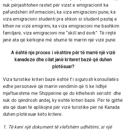
nuk përjashtohen rastet për vizat e emigracionit ka
pafundshëri informacioni, ka viza emigracioni pune, ka
viza emigracioni studenti pra shkon si student pastaj e
kthen ne vizë emigrimi, ka viza emigracioni me bashkim
familjarë, viza emigracioni me “skill and ëork”. Të rinjtë
janë ata që kërkojnë më shumë të marrin një vizë punë.
A është nje proces i vështire për të marrë një vizë
kanadeze dhe cilat janë kriteret bazë që duhen
plotësuar?
Viza turistike kriteri bazë është t’i sigurosh konsullatës
edhe personavë që marrin vendimin që ti ke lidhjë
mjaftueshme me Shqipërinë që do kthehesh sërisht dhe
nuk do qëndrosh andej, ky është kriteri bazë. Për të gjithë
ata që duan të aplikojnë për vizë turistike për në Kanada
duhen plotësuar këto kritere.
1. Të keni një dokument të vlefshëm udhëtimi, si një