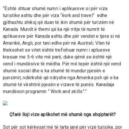
“Është shtuar shumë numri i aplikuesve si për viza
turistike ashtu dhe për viza “ëork and travel” edhe
gjithashtu shikoj që duan të ikin shumë për turizëm në
Kanada. Mundt ë themi që ka një rritje të numrit të
aplikuesve për Kanada ashtu dhe për vendet e tjera si në
Amerikë, Angli, por tani edhe për në Australi. Vlen të
theksohet se vitet është trefishuar numri i apluesve
krasuar me 5-6 vite më parë, duke qënë se është një
vend i mundësive të mëdha. Për më tepër është një vend
shumë social dhe e ka shumë të mundur pjesën e
punsimit, ndërkohë që ndryshe nga Amerika psh që e ka
shumë të vështirë pjesën e vizave të punës. Kanadaja
mundëson programin ” Work and skills”.”
Çfarë lloji vize aplikohet më shumë nga shqiptarët?
Sot për sot kërkesat më të larta janë për vizë turisike, por