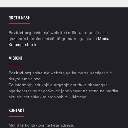
RRETH NESH
Pozitivi.org
është një website i ndërtuar nga një ekip
gazetarësh profesionistë, të grupuar nga studio
Media
Koncept sh.p.k
MISIONI
Pozitivi.org
është një website që ka marrë përsipër një
detyrë ambicioze:
Të informojë, edukojë e argëtojë por duke shmangur
ngarkesat false negative që janë kthyer në trend në mediat
aktuale për shkak të presionit të klikimeve.
KONTAKT
Mund të kontaktoni në ketë adresa: