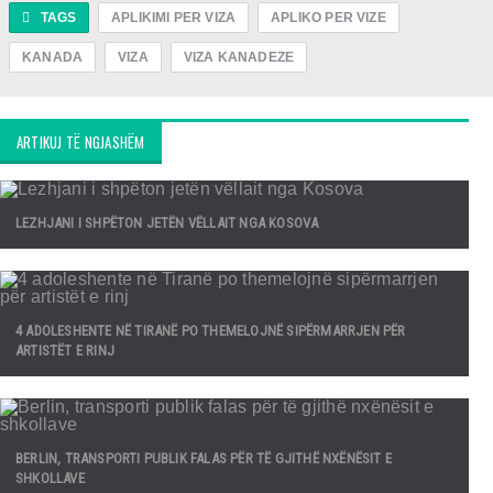
TAGS
APLIKIMI PER VIZA
APLIKO PER VIZE
KANADA
VIZA
VIZA KANADEZE
ARTIKUJ TË NGJASHËM
LEZHJANI I SHPËTON JETËN VËLLAIT NGA KOSOVA
4 ADOLESHENTE NË TIRANË PO THEMELOJNË SIPËRMARRJEN PËR
ARTISTËT E RINJ
BERLIN, TRANSPORTI PUBLIK FALAS PËR TË GJITHË NXËNËSIT E
SHKOLLAVE