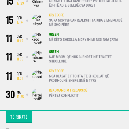
15
KLIKIMET TONA KANË PESHË: PSE DIGITALJA NUK
17:29
ËSHTË AQ E GJELBËR SA DUKET
15
KRYESORE
QER
SA KA NDRYSHUAR REALISHT FATURA E ENERGJISË
17:24
NË SHQIPËRI?
11
GREEN
QER
NË KËTO SHKOLLA, NDRYSHIMI NISI NGA ÇATIA
11:42
11
GREEN
QER
NJË MËSIM QË NUK GJENDET NË TEKSTET
11:35
SHKOLLORE
11
KRYESORE
QER
NGA KLASAT E FTOHTA TE SHKOLLAT QË
11:31
PRODHOJNË ENERGJINË E TYRE
30
REKOMANDIM I REDAKSISË
MAJ
PËRTEJ KONFLIKTIT
10:35
TË RINJTË