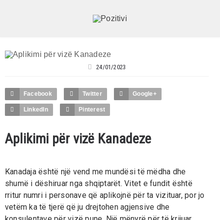
24/01/2023
Facebook
Twitter
Google+
LinkedIn
Pinterest
Aplikimi për vizë Kanadeze
Kanadaja është një vend me mundësi të mëdha dhe
shumë i dëshiruar nga shqiptarët. Vitet e fundit është
rritur numri i personave që aplikojnë për ta vizituar, por jo
vetëm ka të tjerë që ju drejtohen agjensive dhe
konsulentave për vizë pune. Një mënyrë për të krijuar