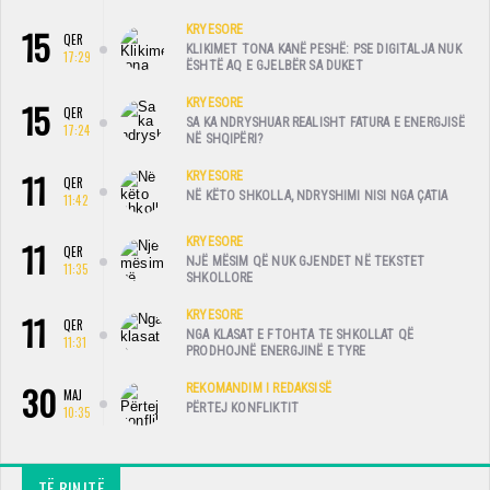
15
KRYESORE
QER
KLIKIMET TONA KANË PESHË: PSE DIGITALJA NUK
17:29
ËSHTË AQ E GJELBËR SA DUKET
15
KRYESORE
QER
SA KA NDRYSHUAR REALISHT FATURA E ENERGJISË
17:24
NË SHQIPËRI?
11
KRYESORE
QER
NË KËTO SHKOLLA, NDRYSHIMI NISI NGA ÇATIA
11:42
11
KRYESORE
QER
NJË MËSIM QË NUK GJENDET NË TEKSTET
11:35
SHKOLLORE
11
KRYESORE
QER
NGA KLASAT E FTOHTA TE SHKOLLAT QË
11:31
PRODHOJNË ENERGJINË E TYRE
30
REKOMANDIM I REDAKSISË
MAJ
PËRTEJ KONFLIKTIT
10:35
TË RINJTË