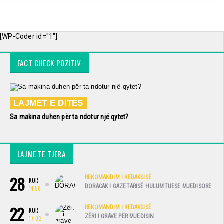
[WP-Coder id="1"]
FACT CHECK POZITIV
LAJMET E DITËS
Sa makina duhen për ta ndotur një qytet?
LAJME TE TJERA
28
REKOMANDIM I REDAKSISË
KOR
DORACAK I GAZETARISË HULUMTUESE MJEDISORE
14:58
22
REKOMANDIM I REDAKSISË
KOR
ZËRI I GRAVE PËR MJEDISIN
17:02