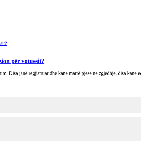
zion për votuesit?
shim. Disa janë regjistruar dhe kanë marrë pjesë në zgjedhje, disa kanë