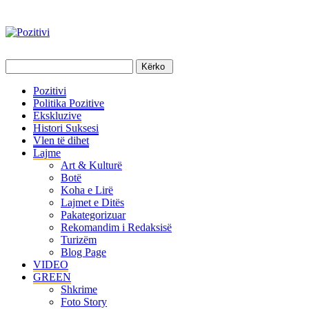
Pozitivi
Politika Pozitive
Ekskluzive
Histori Suksesi
Vlen të dihet
Lajme
Art & Kulturë
Botë
Koha e Lirë
Lajmet e Ditës
Pakategorizuar
Rekomandim i Redaksisë
Turizëm
Blog Page
VIDEO
GREEN
Shkrime
Foto Story