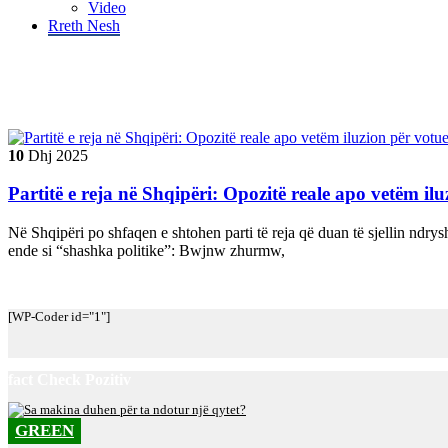
Video
Rreth Nesh
Tag "#PartitëEReja"
10
Dhj
2025
Partitë e reja në Shqipëri: Opozitë reale apo vetëm ilu
Në Shqipëri po shfaqen e shtohen parti të reja që duan të sjellin ndry
ende si “shashka politike”: Bwjnw zhurmw,
[WP-Coder id="1"]
fact Check Pozitiv
GREEN