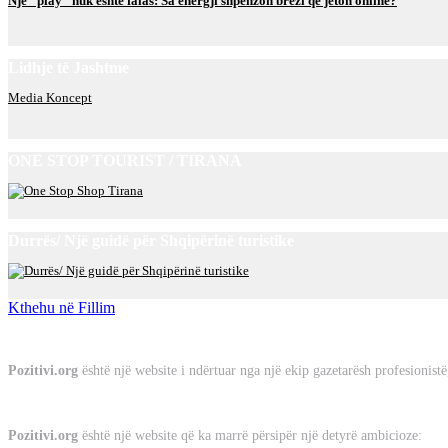
Një “play” nuk është falas: Sa energji shpenzon brezi që jeton online?
Lidhje të Jashtme
Media Koncept
ONE STOP TOURIST / TIRANA
Durrës/ Një guidë për Shqipërinë turistike
Kthehu në Fillim
Rreth Nesh
Pozitivi.org
është një website i ndërtuar nga një ekip gazetarësh profesionist
Misioni
Pozitivi.org
është një website që ka marrë përsipër një detyrë ambicioze: