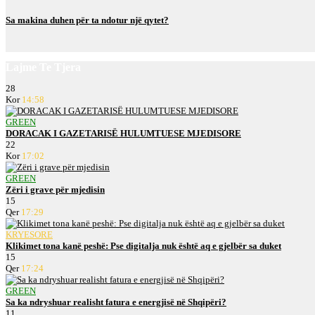
Sa makina duhen për ta ndotur një qytet?
Lajme Te Tjera
28
Kor
14:58
GREEN
DORACAK I GAZETARISË HULUMTUESE MJEDISORE
22
Kor
17:02
GREEN
Zëri i grave për mjedisin
15
Qer
17:29
KRYESORE
Klikimet tona kanë peshë: Pse digitalja nuk është aq e gjelbër sa duket
15
Qer
17:24
GREEN
Sa ka ndryshuar realisht fatura e energjisë në Shqipëri?
11