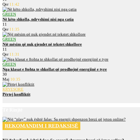
Qer
11:42
GREEN
Në këto shkolla, ndryshimi nisi nga çatia
11
Qer
11:35
GREEN
Një mësim që nuk gjendet në tekstet shkollore
11
Qer
11:31
GREEN
Nga klasat e ftohta te shkollat që prodhojnë energjinë e tyre
30
Maj
10:35
KRYESORE
Përtej konfliktit
Të Rinjtë
REKOMANDIM I REDAKSISË