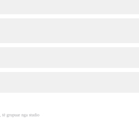
ë, të grupuar nga studio
Media Koncept sh.p.k