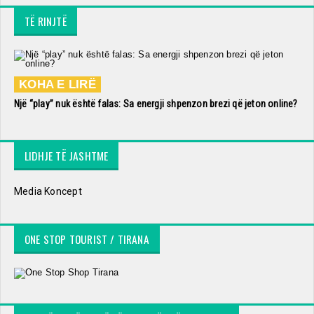
TË RINJTË
KOHA E LIRË
Një “play” nuk është falas: Sa energji shpenzon brezi që jeton online?
LIDHJE TË JASHTME
Media Koncept
ONE STOP TOURIST / TIRANA