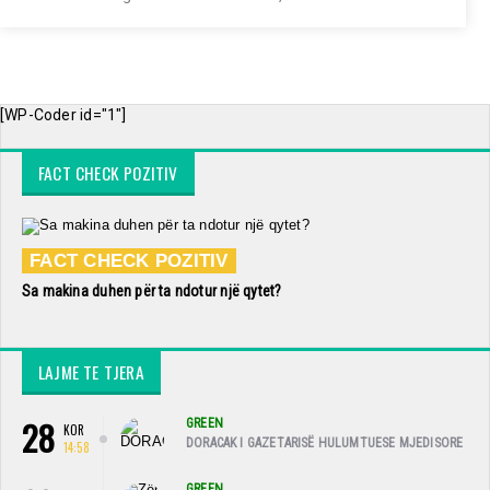
[WP-Coder id="1"]
FACT CHECK POZITIV
FACT CHECK POZITIV
Sa makina duhen për ta ndotur një qytet?
LAJME TE TJERA
28
GREEN
KOR
DORACAK I GAZETARISË HULUMTUESE MJEDISORE
14:58
GREEN