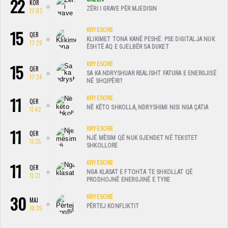
22
KOR
ZËRI I GRAVE PËR MJEDISIN
17:02
15
KRYESORE
QER
KLIKIMET TONA KANË PESHË: PSE DIGITALJA NUK
17:29
ËSHTË AQ E GJELBËR SA DUKET
15
KRYESORE
QER
SA KA NDRYSHUAR REALISHT FATURA E ENERGJISË
17:24
NË SHQIPËRI?
11
KRYESORE
QER
NË KËTO SHKOLLA, NDRYSHIMI NISI NGA ÇATIA
11:42
11
KRYESORE
QER
NJË MËSIM QË NUK GJENDET NË TEKSTET
11:35
SHKOLLORE
11
KRYESORE
QER
NGA KLASAT E FTOHTA TE SHKOLLAT QË
11:31
PRODHOJNË ENERGJINË E TYRE
30
KRYESORE
MAJ
PËRTEJ KONFLIKTIT
10:35