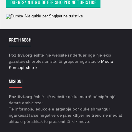
DURRËS/ NJË GUIDË PËR SHQIPËRINË TURISTIKE
RRETH NESH
Pozitivi.org
është një website i ndërtuar nga një ekip
gazetarësh profesionistë, të grupuar nga studio
Media
Koncept sh.p.k
MISIONI
Pozitivi.org
është një website që ka marrë përsipër një
detyrë ambicioze:
Të informojë, edukojë e argëtojë por duke shmangur
ngarkesat false negative që janë kthyer në trend në mediat
aktuale për shkak të presionit të klikimeve.