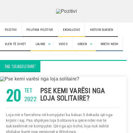
POZITIVI
POLITIKA POZITIVE
EKSKLUZIVE
HISTORI SUKSESI
VLEN TË DIHET
LAJME
VIDEO
GREEN
RRETH NESH
TAG "LOJASOLITAIRE"
20
TET
PSE KEMI VARËSI NGA
2022
LOJA SOLITAIRE?
Loja më e famshme në kompjuter ka kaluar 3 dekada që nga
krijimi i saj. Pas shpikjes loja Solitaire ka qënë ndër më të
sukseshmet në kompjuter. Që nga ajo kohë, loja nuk është
zhdukur kurrë nga versionet e Windows,