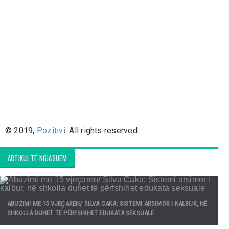
© 2019,
Pozitivi
. All rights reserved.
ARTIKUJ TË NGJASHËM
ABUZIMI ME 15 VJEÇAREN/ SILVA CAKA: SISTEMI ARSIMOR I KALBUR, NË
SHKOLLA DUHET TË PËRFSHIHET EDUKATA SEKSUALE