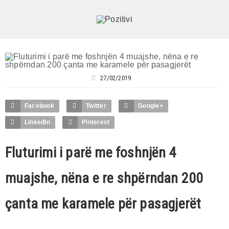
27/02/2019
Facebook
Twitter
Google+
LinkedIn
Pinterest
Fluturimi i parë me foshnjën 4
muajshe, nëna e re shpërndan 200
çanta me karamele për pasagjerët