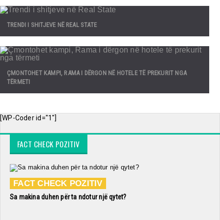
TRENDI I SHITJEVE NË REAL STATE
ÇMONTOHET KAMPI, RAMA I DËRGON NË HOTELE TË PREKURIT NGA
TËRMETI
[WP-Coder id="1"]
FACT CHECK POZITIV
FACT CHECK POZITIV
Sa makina duhen për ta ndotur një qytet?