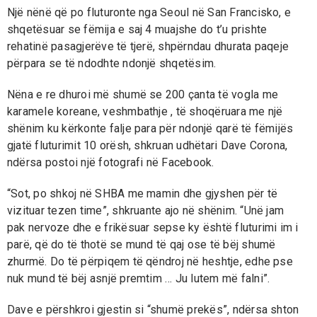
Një nënë që po fluturonte nga Seoul në San Francisko, e
shqetësuar se fëmija e saj 4 muajshe do t’u prishte
rehatinë pasagjerëve të tjerë, shpërndau dhurata paqeje
përpara se të ndodhte ndonjë shqetësim.
Nëna e re dhuroi më shumë se 200 çanta të vogla me
karamele koreane, veshmbathje , të shoqëruara me një
shënim ku kërkonte falje para për ndonjë qarë të fëmijës
gjatë fluturimit 10 orësh, shkruan udhëtari Dave Corona,
ndërsa postoi një fotografi në Facebook.
“Sot, po shkoj në SHBA me mamin dhe gjyshen për të
vizituar tezen time”, shkruante ajo në shënim. “Unë jam
pak nervoze dhe e frikësuar sepse ky është fluturimi im i
parë, që do të thotë se mund të qaj ose të bëj shumë
zhurmë. Do të përpiqem të qëndroj në heshtje, edhe pse
nuk mund të bëj asnjë premtim … Ju lutem më falni”.
Dave e përshkroi gjestin si “shumë prekës”, ndërsa shton