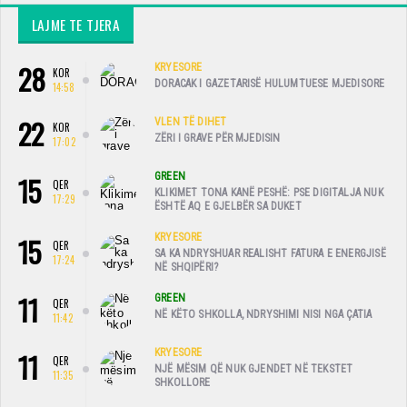
LAJME TE TJERA
28
KRYESORE
KOR
DORACAK I GAZETARISË HULUMTUESE MJEDISORE
14:58
22
VLEN TË DIHET
KOR
ZËRI I GRAVE PËR MJEDISIN
17:02
15
GREEN
QER
KLIKIMET TONA KANË PESHË: PSE DIGITALJA NUK
17:29
ËSHTË AQ E GJELBËR SA DUKET
15
KRYESORE
QER
SA KA NDRYSHUAR REALISHT FATURA E ENERGJISË
17:24
NË SHQIPËRI?
11
GREEN
QER
NË KËTO SHKOLLA, NDRYSHIMI NISI NGA ÇATIA
11:42
11
KRYESORE
QER
NJË MËSIM QË NUK GJENDET NË TEKSTET
11:35
SHKOLLORE