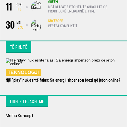
11
GREEN
QER
NGA KLASAT E FTOHTA TE SHKOLLAT QË
11:31
PRODHOJNË ENERGJINË E TYRE
30
KRYESORE
MAJ
PËRTEJ KONFLIKTIT
10:35
TË RINJTË
TEKNOLOGJI
Një “play” nuk është falas: Sa energji shpenzon brezi që jeton online?
LIDHJE TË JASHTME
Media Koncept