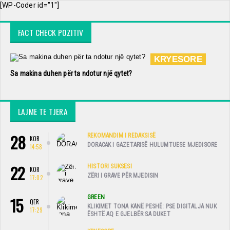
[WP-Coder id="1"]
FACT CHECK POZITIV
KRYESORE
Sa makina duhen për ta ndotur një qytet?
LAJME TE TJERA
28
REKOMANDIM I REDAKSISË
KOR
DORACAK I GAZETARISË HULUMTUESE MJEDISORE
14:58
22
HISTORI SUKSESI
KOR
ZËRI I GRAVE PËR MJEDISIN
17:02
15
GREEN
QER
KLIKIMET TONA KANË PESHË: PSE DIGITALJA NUK
17:29
ËSHTË AQ E GJELBËR SA DUKET