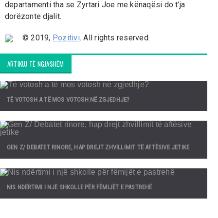
departamenti tha se Zyrtari Joe me kënaqësi do t’ja
dorëzonte djalit.
© 2019,
Pozitivi
. All rights reserved.
ARTIKUJ TË NGJASHËM
TË VOTOSH A TË MOS VOTOSH NË ZGJEDHJE?
GEN Z/ DEBATET RINORE, HAP DREJT ZHVILLIMIT TË AFTËSIVE JETIKE
NIS NDËRTIMI I NJË SHKOLLE PËR FËMIJËT E PASTREHË