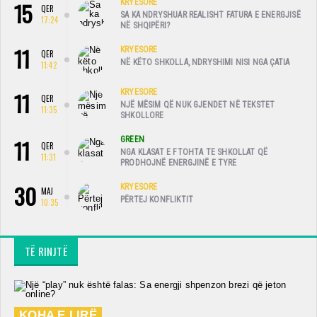
15
KRYESORE
QER
SA KA NDRYSHUAR REALISHT FATURA E ENERGJISË
17:24
NË SHQIPËRI?
11
KRYESORE
QER
NË KËTO SHKOLLA, NDRYSHIMI NISI NGA ÇATIA
11:42
11
KRYESORE
QER
NJË MËSIM QË NUK GJENDET NË TEKSTET
11:35
SHKOLLORE
11
GREEN
QER
NGA KLASAT E FTOHTA TE SHKOLLAT QË
11:31
PRODHOJNË ENERGJINË E TYRE
30
KRYESORE
MAJ
PËRTEJ KONFLIKTIT
10:35
TË RINJTË
KOHA E LIRË