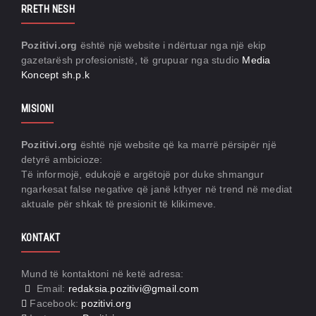
RRETH NESH
Pozitivi.org
është një website i ndërtuar nga një ekip
gazetarësh profesionistë, të grupuar nga studio
Media
Koncept sh.p.k
MISIONI
Pozitivi.org
është një website që ka marrë përsipër një
detyrë ambicioze:
Të informojë, edukojë e argëtojë por duke shmangur
ngarkesat false negative që janë kthyer në trend në mediat
aktuale për shkak të presionit të klikimeve.
KONTAKT
Mund të kontaktoni në ketë adresa:
Email:
redaksia.pozitivi@gmail.com
Facebook:
pozitivi.org