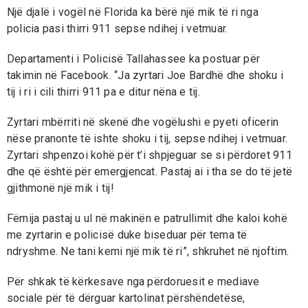
Një djalë i vogël në Florida ka bërë një mik të ri nga
policia pasi thirri 911 sepse ndihej i vetmuar.
Departamenti i Policisë Tallahassee ka postuar për
takimin në Facebook. “Ja zyrtari Joe Bardhë dhe shoku i
tij i ri i cili thirri 911 pa e ditur nëna e tij.
Zyrtari mbërriti në skenë dhe vogëlushi e pyeti oficerin
nëse pranonte të ishte shoku i tij, sepse ndihej i vetmuar.
Zyrtari shpenzoi kohë për t’i shpjeguar se si përdoret 911
dhe që është për emergjencat. Pastaj ai i tha se do të jetë
gjithmonë një mik i tij!
Fëmija pastaj u ul në makinën e patrullimit dhe kaloi kohë
me zyrtarin e policisë duke biseduar për tema të
ndryshme. Ne tani kemi një mik të ri”, shkruhet në njoftim.
Për shkak të kërkesave nga përdoruesit e mediave
sociale për të dërguar kartolinat përshëndetëse,