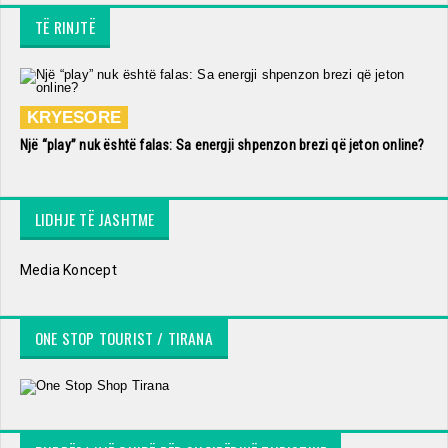
TË RINJTË
KRYESORE
Një “play” nuk është falas: Sa energji shpenzon brezi që jeton online?
LIDHJE TË JASHTME
Media Koncept
ONE STOP TOURIST / TIRANA