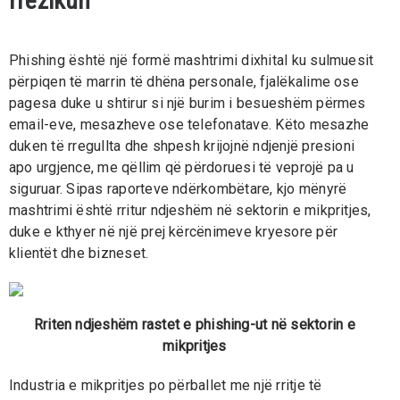
rrezikun
Phishing është një formë mashtrimi dixhital ku sulmuesit
përpiqen të marrin të dhëna personale, fjalëkalime ose
pagesa duke u shtirur si një burim i besueshëm përmes
email-eve, mesazheve ose telefonatave. Këto mesazhe
duken të rregullta dhe shpesh krijojnë ndjenjë presioni
apo urgjence, me qëllim që përdoruesi të veprojë pa u
siguruar. Sipas raporteve ndërkombëtare, kjo mënyrë
mashtrimi është rritur ndjeshëm në sektorin e mikpritjes,
duke e kthyer në një prej kërcënimeve kryesore për
klientët dhe bizneset.
Rriten ndjeshëm rastet e phishing-ut në sektorin e
mikpritjes
Industria e mikpritjes po përballet me një rritje të