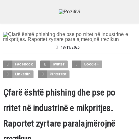
18/11/2025
Facebook
Twitter
Google+
LinkedIn
Pinterest
Çfarë është phishing dhe pse po
rritet në industrinë e mikpritjes.
Raportet zyrtare paralajmërojnë