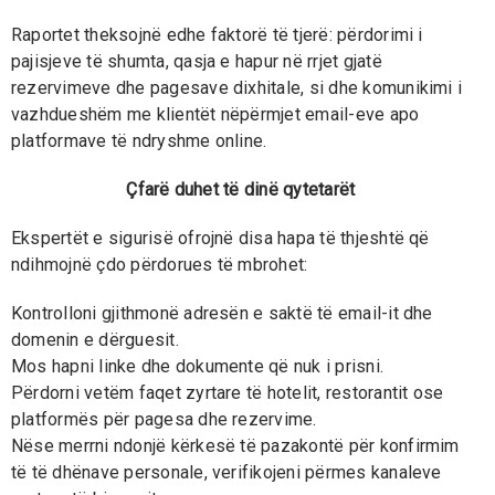
Raportet theksojnë edhe faktorë të tjerë: përdorimi i
pajisjeve të shumta, qasja e hapur në rrjet gjatë
rezervimeve dhe pagesave dixhitale, si dhe komunikimi i
vazhdueshëm me klientët nëpërmjet email-eve apo
platformave të ndryshme online.
Çfarë duhet të dinë qytetarët
Ekspertët e sigurisë ofrojnë disa hapa të thjeshtë që
ndihmojnë çdo përdorues të mbrohet:
Kontrolloni gjithmonë adresën e saktë të email-it dhe
domenin e dërguesit.
Mos hapni linke dhe dokumente që nuk i prisni.
Përdorni vetëm faqet zyrtare të hotelit, restorantit ose
platformës për pagesa dhe rezervime.
Nëse merrni ndonjë kërkesë të pazakontë për konfirmim
të të dhënave personale, verifikojeni përmes kanaleve