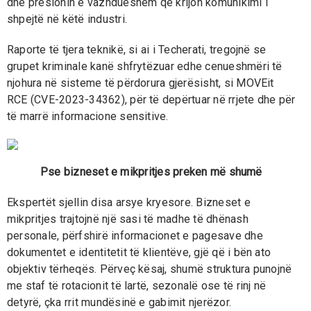
dhe presionin e vazhdueshëm që krijon komunikimi i
shpejtë në këtë industri.
Raporte të tjera teknikë, si ai i Techerati, tregojnë se
grupet kriminale kanë shfrytëzuar edhe cenueshmëri të
njohura në sisteme të përdorura gjerësisht, si MOVEit
RCE (CVE-2023-34362), për të depërtuar në rrjete dhe për
të marrë informacione sensitive.
Pse bizneset e mikpritjes preken më shumë
Ekspertët sjellin disa arsye kryesore. Bizneset e
mikpritjes trajtojnë një sasi të madhe të dhënash
personale, përfshirë informacionet e pagesave dhe
dokumentet e identitetit të klientëve, gjë që i bën ato
objektiv tërheqës. Përveç kësaj, shumë struktura punojnë
me staf të rotacionit të lartë, sezonalë ose të rinj në
detyrë, çka rrit mundësinë e gabimit njerëzor.