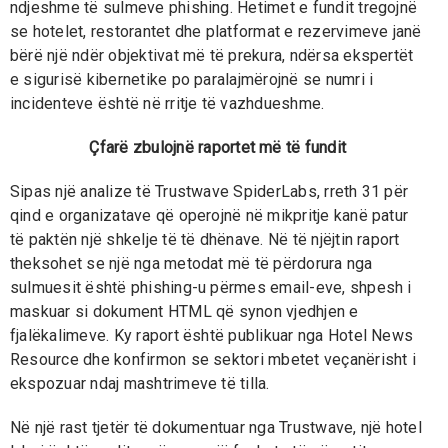
ndjeshme të sulmeve phishing. Hetimet e fundit tregojnë
se hotelet, restorantet dhe platformat e rezervimeve janë
bërë një ndër objektivat më të prekura, ndërsa ekspertët
e sigurisë kibernetike po paralajmërojnë se numri i
incidenteve është në rritje të vazhdueshme.
Çfarë zbulojnë raportet më të fundit
Sipas një analize të Trustwave SpiderLabs, rreth 31 për
qind e organizatave që operojnë në mikpritje kanë patur
të paktën një shkelje të të dhënave. Në të njëjtin raport
theksohet se një nga metodat më të përdorura nga
sulmuesit është phishing-u përmes email-eve, shpesh i
maskuar si dokument HTML që synon vjedhjen e
fjalëkalimeve. Ky raport është publikuar nga Hotel News
Resource dhe konfirmon se sektori mbetet veçanërisht i
ekspozuar ndaj mashtrimeve të tilla.
Në një rast tjetër të dokumentuar nga Trustwave, një hotel