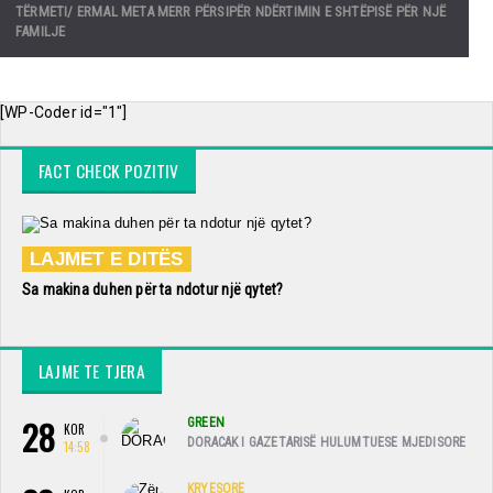
TËRMETI/ ERMAL META MERR PËRSIPËR NDËRTIMIN E SHTËPISË PËR NJË
FAMILJE
[WP-Coder id="1"]
FACT CHECK POZITIV
LAJMET E DITËS
Sa makina duhen për ta ndotur një qytet?
LAJME TE TJERA
28
GREEN
KOR
DORACAK I GAZETARISË HULUMTUESE MJEDISORE
14:58
KRYESORE