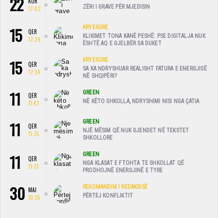
22
KOR
ZËRI I GRAVE PËR MJEDISIN
17:02
15
KRYESORE
QER
KLIKIMET TONA KANË PESHË: PSE DIGITALJA NUK
17:29
ËSHTË AQ E GJELBËR SA DUKET
15
KRYESORE
QER
SA KA NDRYSHUAR REALISHT FATURA E ENERGJISË
17:24
NË SHQIPËRI?
11
GREEN
QER
NË KËTO SHKOLLA, NDRYSHIMI NISI NGA ÇATIA
11:42
11
GREEN
QER
NJË MËSIM QË NUK GJENDET NË TEKSTET
11:35
SHKOLLORE
11
GREEN
QER
NGA KLASAT E FTOHTA TE SHKOLLAT QË
11:31
PRODHOJNË ENERGJINË E TYRE
30
REKOMANDIM I REDAKSISË
MAJ
PËRTEJ KONFLIKTIT
10:35