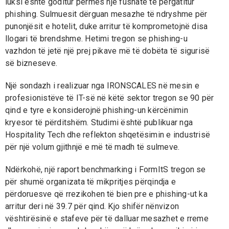
luksi është goditur përmes një fushate të përgatitur
phishing. Sulmuesit dërguan mesazhe të ndryshme për
punonjësit e hotelit, duke arritur të komprometojnë disa
llogari të brendshme. Hetimi tregon se phishing-u
vazhdon të jetë një prej pikave më të dobëta të sigurisë
së bizneseve.
Një sondazh i realizuar nga IRONSCALES në mesin e
profesionistëve të IT-së në këtë sektor tregon se 90 për
qind e tyre e konsiderojnë phishing-un kërcënimin
kryesor të përditshëm. Studimi është publikuar nga
Hospitality Tech dhe reflekton shqetësimin e industrisë
për një volum gjithnjë e më të madh të sulmeve.
Ndërkohë, një raport benchmarking i FormItS tregon se
për shumë organizata të mikpritjes përqindja e
përdoruesve që rrezikohen të bien pre e phishing-ut ka
arritur deri në 39.7 për qind. Kjo shifër nënvizon
vështirësinë e stafeve për të dalluar mesazhet e rreme