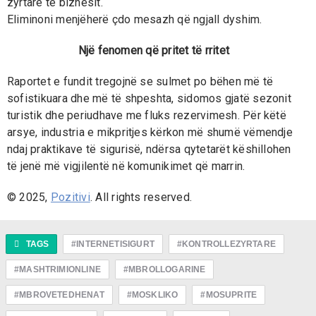
zyrtare të biznesit.
Eliminoni menjëherë çdo mesazh që ngjall dyshim.
Një fenomen që pritet të rritet
Raportet e fundit tregojnë se sulmet po bëhen më të
sofistikuara dhe më të shpeshta, sidomos gjatë sezonit
turistik dhe periudhave me fluks rezervimesh. Për këtë
arsye, industria e mikpritjes kërkon më shumë vëmendje
ndaj praktikave të sigurisë, ndërsa qytetarët këshillohen
të jenë më vigjilentë në komunikimet që marrin.
© 2025,
Pozitivi
. All rights reserved.
TAGS
#INTERNETISIGURT
#KONTROLLEZYRTARE
#MASHTRIMIONLINE
#MBROLLOGARINE
#MBROVETEDHENAT
#MOSKLIKO
#MOSUPRITE