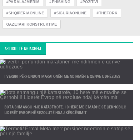
#PARALAJMERIM
#PHISHING
#POZITIVI
#SHQIPERIAONLINE
#SIGURIAONLINE
#THEFORK
GAZETARI KONSTRUKTIVE
ARTIKUJ TË NGJASHËM
I VERBRI PËRFUNDON MARATONËN ME NDIHMËN E QENVE UDHËZUES
BOTA SHMANGU NJË KATASTROFË, 10 HERË MË E MADHE SE ÇERNOBILI!
LIDERËT EVROPINË REZOLUTË NDAJ KËRCËNIMIT