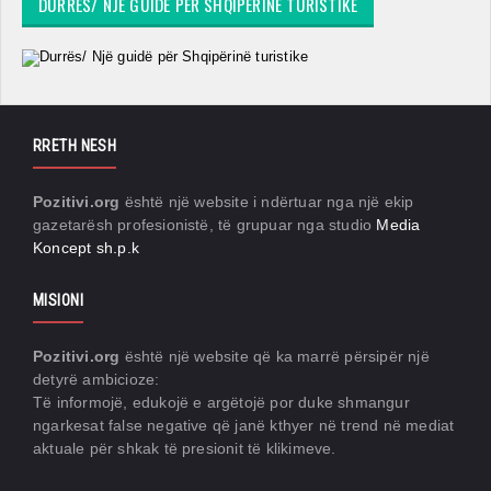
DURRËS/ NJË GUIDË PËR SHQIPËRINË TURISTIKE
RRETH NESH
Pozitivi.org
është një website i ndërtuar nga një ekip
gazetarësh profesionistë, të grupuar nga studio
Media
Koncept sh.p.k
MISIONI
Pozitivi.org
është një website që ka marrë përsipër një
detyrë ambicioze:
Të informojë, edukojë e argëtojë por duke shmangur
ngarkesat false negative që janë kthyer në trend në mediat
aktuale për shkak të presionit të klikimeve.