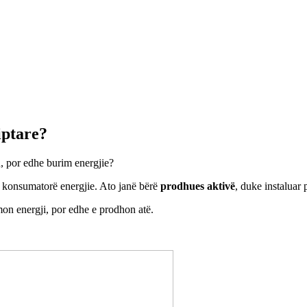
iptare?
u, por edhe burim energjie?
 konsumatorë energjie. Ato janë bërë
prodhues aktivë
, duke instaluar 
n energji, por edhe e prodhon atë.