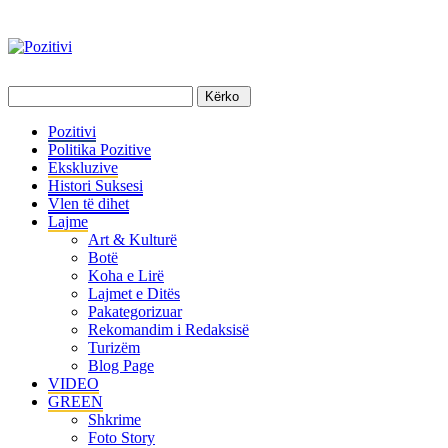
Pozitivi
Politika Pozitive
Ekskluzive
Histori Suksesi
Vlen të dihet
Lajme
Art & Kulturë
Botë
Koha e Lirë
Lajmet e Ditës
Pakategorizuar
Rekomandim i Redaksisë
Turizëm
Blog Page
VIDEO
GREEN
Shkrime
Foto Story