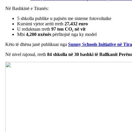
Në Bashkinë e Tiranës:
5 shkolla publike u pajisën me sisteme fotovoltaike
Kursimi vjetor arriti rreth
27,432 euro
U reduktuan rreth
97 ton CO₂ në vit
Mbi
4,200 nxënës
përfitojnë nga ky model
Këto të dhëna janë publikuar nga
Sunny Schools Initiative në Tir
Në nivel rajonal, rreth
84 shkolla në 30 bashki të Ballkanit Perë