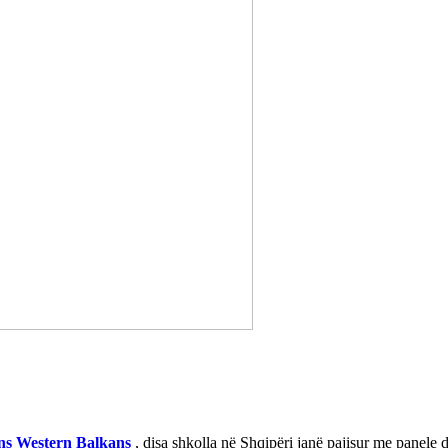
ons Western Balkans
, disa shkolla në Shqipëri janë pajisur me panele d