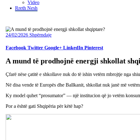
Video
Rreth Nesh
24/02/2026
Shpërndaje
Facebook
Twitter
Google+
LinkedIn
Pinterest
A mund të prodhojnë energji shkollat shq
Çfarë nëse çatitë e shkollave nuk do të ishin vetëm mbrojtje nga shi
Në disa vende të Europës dhe Ballkanit, shkollat nuk janë më vetëm
Ky model quhet “prosumator” — një institucion që jo vetëm konsumo
Por a është gati Shqipëria për këtë hap?