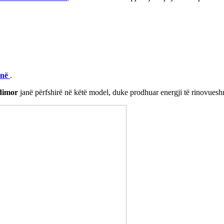
anë
.
ndimor
janë përfshirë në këtë model, duke prodhuar energji të rinovue