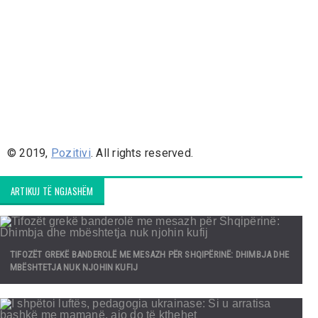
© 2019,
Pozitivi
. All rights reserved.
ARTIKUJ TË NGJASHËM
TIFOZËT GREKË BANDEROLË ME MESAZH PËR SHQIPËRINË: DHIMBJA DHE
MBËSHTETJA NUK NJOHIN KUFIJ