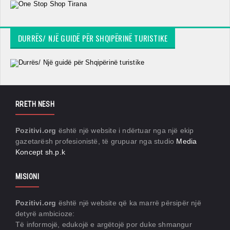
DURRËS/ NJË GUIDË PËR SHQIPËRINË TURISTIKE
RRETH NESH
Pozitivi.org
është një website i ndërtuar nga një ekip
gazetarësh profesionistë, të grupuar nga studio
Media
Koncept sh.p.k
MISIONI
Pozitivi.org
është një website që ka marrë përsipër një
detyrë ambicioze:
Të informojë, edukojë e argëtojë por duke shmangur