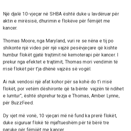
Një djalë 10-vjeçar në SHBA është duke u lavdëruar për
aktin e mirësisë, dhurimin e flokëve për fëmijët me
kancer.
Thomas Moore, nga Maryland, vuri re se nëna e tij po
shikonte një video për një vajzë pesëvjeçare që kishte
humbur flokët gjatë trajtimit në kemoterapi për kancer. I
prekur nga efektet e trajtimit, Thomas mori vendimin të
rrisë flokët për t’ja dhënë vajzës së vogël.
Ai nuk vendosi një afat kohor për sa kohë do t’i rrisë
flokët, por vetëm dëshironte që ta bënte vajzën të ndihet
e lumtur”, është shprehur tezja e Thomas, Amber Lynne,
për BuzzFeed.
Dy vjet më vonë, 10 vjeçari më në fund ka prerë flokët,
duke siguruar flokë të mjaftueshëm për të bërë tre
paruke për fëmijët me kancer.