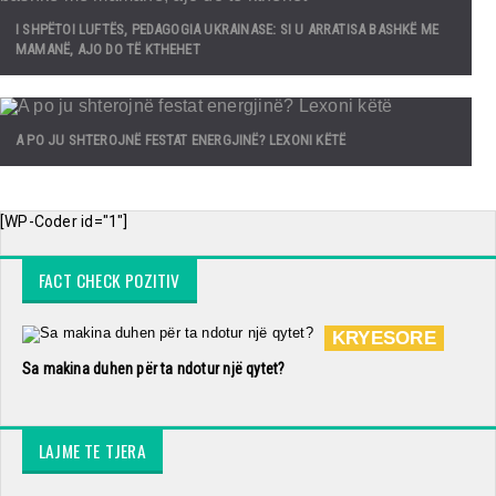
I SHPËTOI LUFTËS, PEDAGOGIA UKRAINASE: SI U ARRATISA BASHKË ME
MAMANË, AJO DO TË KTHEHET
A PO JU SHTEROJNË FESTAT ENERGJINË? LEXONI KËTË
[WP-Coder id="1"]
FACT CHECK POZITIV
KRYESORE
Sa makina duhen për ta ndotur një qytet?
LAJME TE TJERA