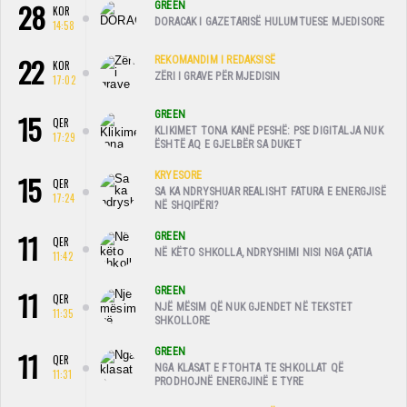
28
GREEN
KOR
DORACAK I GAZETARISË HULUMTUESE MJEDISORE
14:58
22
REKOMANDIM I REDAKSISË
KOR
ZËRI I GRAVE PËR MJEDISIN
17:02
15
GREEN
QER
KLIKIMET TONA KANË PESHË: PSE DIGITALJA NUK
17:29
ËSHTË AQ E GJELBËR SA DUKET
15
KRYESORE
QER
SA KA NDRYSHUAR REALISHT FATURA E ENERGJISË
17:24
NË SHQIPËRI?
11
GREEN
QER
NË KËTO SHKOLLA, NDRYSHIMI NISI NGA ÇATIA
11:42
11
GREEN
QER
NJË MËSIM QË NUK GJENDET NË TEKSTET
11:35
SHKOLLORE
11
GREEN
QER
NGA KLASAT E FTOHTA TE SHKOLLAT QË
11:31
PRODHOJNË ENERGJINË E TYRE