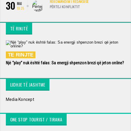
30
REKOMANDIM I REDAKSISË
MAJ
PËRTEJ KONFLIKTIT
10:35
TË RINJTË
TE RINJTE
Një “play” nuk është falas: Sa energji shpenzon brezi që jeton online?
LIDHJE TË JASHTME
Media Koncept
ONE STOP TOURIST / TIRANA