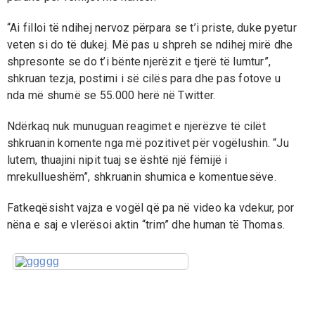
“Ai filloi të ndihej nervoz përpara se t’i priste, duke pyetur
veten si do të dukej. Më pas u shpreh se ndihej mirë dhe
shpresonte se do t’i bënte njerëzit e tjerë të lumtur”,
shkruan tezja, postimi i së cilës para dhe pas fotove u
nda më shumë se 55.000 herë në Twitter.
Ndërkaq nuk munuguan reagimet e njerëzve të cilët
shkruanin komente nga më pozitivet për vogëlushin. “Ju
lutem, thuajini nipit tuaj se është një fëmijë i
mrekullueshëm”, shkruanin shumica e komentuesëve.
Fatkeqësisht vajza e vogël që pa në video ka vdekur, por
nëna e saj e vlerësoi aktin “trim” dhe human të Thomas.