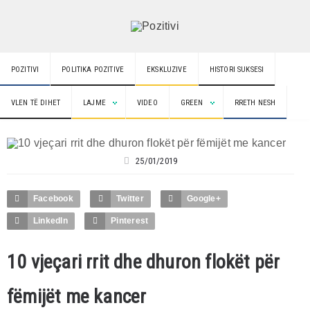
POZITIVI
POLITIKA POZITIVE
EKSKLUZIVE
HISTORI SUKSESI
VLEN TË DIHET
LAJME
VIDEO
GREEN
RRETH NESH
25/01/2019
Facebook
Twitter
Google+
LinkedIn
Pinterest
10 vjeçari rrit dhe dhuron flokët për
fëmijët me kancer