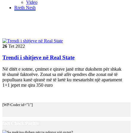
Video
Rreth Nesh
Tag "tregu real state"
26
Tet
2022
Trendi i shitjeve në Real State
Në ditët e sotme, çmimet e qirave janë rritur dukshem për shkak
të shumë faktorëve. Zonat sa më afër qendres dhe zonat më të
populluara kanë qiranë më të lartë ku mesatarisht një apartament
1+1 jepet me qira 350 euro
[WP-Coder id="1"]
fact Check Pozitiv