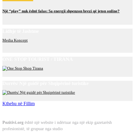
Një “play” nuk është falas: Sa energji shpenzon brezi që jeton online?
Lidhje të Jashtme
Media Koncept
ONE STOP TOURIST / TIRANA
Durrës/ Një guidë për Shqipërinë turistike
Kthehu në Fillim
Rreth Nesh
Pozitivi.org
është një website i ndërtuar nga një ekip gazetarësh
profesionistë, të grupuar nga studio
Media Koncept sh.p.k