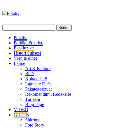
Pozitivi
Politika Pozitive
Ekskluzive
Histori Suksesi
Vlen të dihet
Lajme
Art & Kulturë
Botë
Koha e Lirë
Lajmet e Ditës
Pakategorizuar
Rekomandim i Redaksisë
Turizëm
Blog Page
VIDEO
GREEN
Shkrime
Foto Story