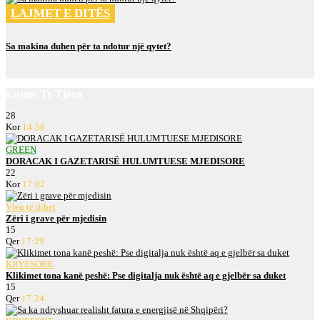
LAJMET E DITËS
Sa makina duhen për ta ndotur një qytet?
Lajme Te Tjera
28
Kor
14:58
GREEN
DORACAK I GAZETARISË HULUMTUESE MJEDISORE
22
Kor
17:02
Vlen të dihet
Zëri i grave për mjedisin
15
Qer
17:29
KRYESORE
Klikimet tona kanë peshë: Pse digitalja nuk është aq e gjelbër sa duket
15
Qer
17:24