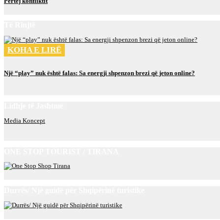
Përtej konfliktit
Të Rinjtë
KOHA E LIRË
Një “play” nuk është falas: Sa energji shpenzon brezi që jeton online?
Lidhje të Jashtme
Media Koncept
ONE STOP TOURIST / TIRANA
Durrës/ Një guidë për Shqipërinë turistike