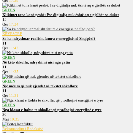
Qer
17:29
GREEN
Klikimet tona kanë peshë: Pse digitalja nuk është aq e gjelbër sa duket
15
Qer
17:24
KRYESORE
Sa ka ndryshuar realisht fatura e energjisë në Shqipëri?
11
Qer
11:42
GREEN
Në këto shkolla, ndryshimi nisi nga çatia
11
Qer
11:35
GREEN
Një mësim që nuk gjendet në tekstet shkollore
11
Qer
11:31
GREEN
Nga klasat e ftohta te shkollat që prodhojnë energjinë e tyre
30
Maj
10:35
Rekomandim i Redaksisë