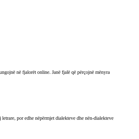
ungojnë në fjalorët online. Janë fjalë që përçojnë mënyra
j letrare, por edhe nëpërmjet dialekteve dhe nën-dialekteve