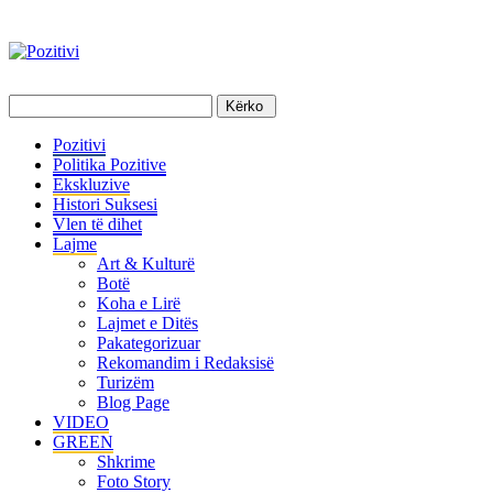
Pozitivi
Politika Pozitive
Ekskluzive
Histori Suksesi
Vlen të dihet
Lajme
Art & Kulturë
Botë
Koha e Lirë
Lajmet e Ditës
Pakategorizuar
Rekomandim i Redaksisë
Turizëm
Blog Page
VIDEO
GREEN
Shkrime
Foto Story