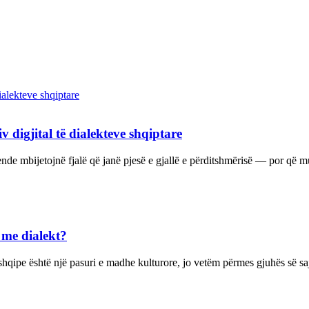
v digjital të dialekteve shqiptare
nde mbijetojnë fjalë që janë pjesë e gjallë e përditshmërisë — por që m
h me dialekt?
shqipe është një pasuri e madhe kulturore, jo vetëm përmes gjuhës së sa