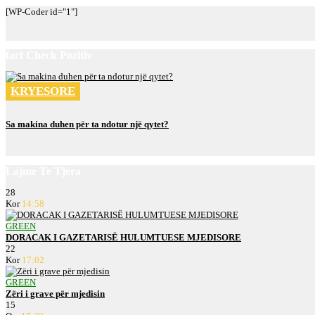
[WP-Coder id="1"]
fact Check Pozitiv
KRYESORE
Sa makina duhen për ta ndotur një qytet?
Lajme Te Tjera
28
Kor
14:58
GREEN
DORACAK I GAZETARISË HULUMTUESE MJEDISORE
22
Kor
17:02
GREEN
Zëri i grave për mjedisin
15