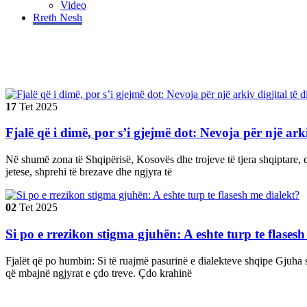
Video
Rreth Nesh
Tag "#TrashëgimiaGjuhe"
17
Tet
2025
Fjalë që i dimë, por s’i gjejmë dot: Nevoja për një arki
Në shumë zona të Shqipërisë, Kosovës dhe trojeve të tjera shqiptare, e
jetese, shprehi të brezave dhe ngjyra të
02
Tet
2025
Si po e rrezikon stigma gjuhën: A eshte turp te flases
Fjalët që po humbin: Si të ruajmë pasurinë e dialekteve shqipe Gjuha 
që mbajnë ngjyrat e çdo treve. Çdo krahinë