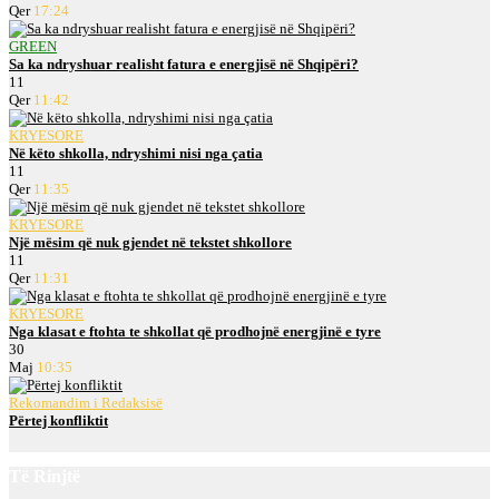
Qer
17:24
GREEN
Sa ka ndryshuar realisht fatura e energjisë në Shqipëri?
11
Qer
11:42
KRYESORE
Në këto shkolla, ndryshimi nisi nga çatia
11
Qer
11:35
KRYESORE
Një mësim që nuk gjendet në tekstet shkollore
11
Qer
11:31
KRYESORE
Nga klasat e ftohta te shkollat që prodhojnë energjinë e tyre
30
Maj
10:35
Rekomandim i Redaksisë
Përtej konfliktit
Të Rinjtë