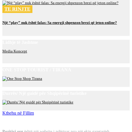
TE RINJTE
Një “play” nuk është falas: Sa energji shpenzon brezi që jeton online?
Lidhje të Jashtme
Media Koncept
ONE STOP TOURIST / TIRANA
Durrës/ Një guidë për Shqipërinë turistike
Kthehu në Fillim
Rreth Nesh
Pozitivi.org
është një website i ndërtuar nga një ekip gazetarësh