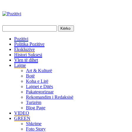
Pozitivi
Politika Pozitive
Ekskluzive
Histori Suksesi
Vlen të dihet
Lajme
Art & Kulturë
Botë
Koha e Lirë
Lajmet e Ditës
Pakategorizuar
Rekomandim i Redaksisë
Turizëm
Blog Page
VIDEO
GREEN
Shkrime
Foto Story