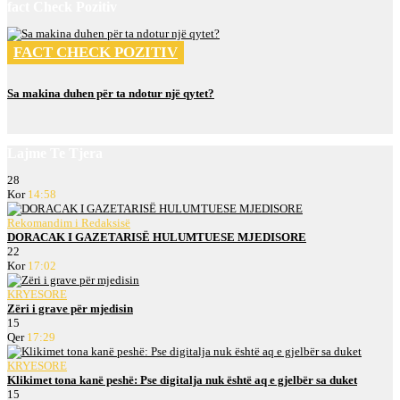
fact Check Pozitiv
FACT CHECK POZITIV
Sa makina duhen për ta ndotur një qytet?
Lajme Te Tjera
28
Kor
14:58
Rekomandim i Redaksisë
DORACAK I GAZETARISË HULUMTUESE MJEDISORE
22
Kor
17:02
KRYESORE
Zëri i grave për mjedisin
15
Qer
17:29
KRYESORE
Klikimet tona kanë peshë: Pse digitalja nuk është aq e gjelbër sa duket
15