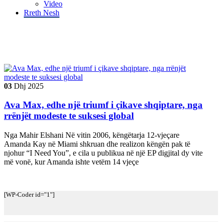
Video
Rreth Nesh
Tag "#SuksesGlobal"
03
Dhj
2025
Ava Max, edhe një triumf i çikave shqiptare, nga
rrënjët modeste te suksesi global
Nga Mahir Elshani Në vitin 2006, këngëtarja 12-vjeçare
Amanda Kay në Miami shkruan dhe realizon këngën pak të
njohur “I Need You”, e cila u publikua në një EP digjital dy vite
më vonë, kur Amanda ishte vetëm 14 vjeçe
[WP-Coder id="1"]