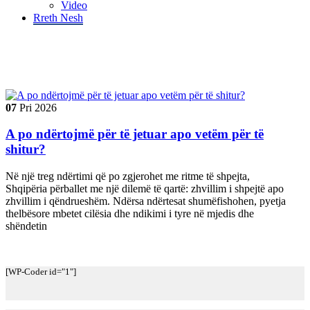
Video
Rreth Nesh
Tag "#GreenBuilding"
07
Pri
2026
A po ndërtojmë për të jetuar apo vetëm për të
shitur?
Në një treg ndërtimi që po zgjerohet me ritme të shpejta,
Shqipëria përballet me një dilemë të qartë: zhvillim i shpejtë apo
zhvillim i qëndrueshëm. Ndërsa ndërtesat shumëfishohen, pyetja
thelbësore mbetet cilësia dhe ndikimi i tyre në mjedis dhe
shëndetin
[WP-Coder id="1"]