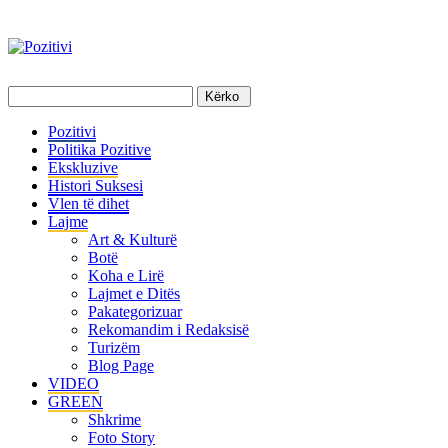
Pozitivi
Politika Pozitive
Ekskluzive
Histori Suksesi
Vlen të dihet
Lajme
Art & Kulturë
Botë
Koha e Lirë
Lajmet e Ditës
Pakategorizuar
Rekomandim i Redaksisë
Turizëm
Blog Page
VIDEO
GREEN
Shkrime
Foto Story