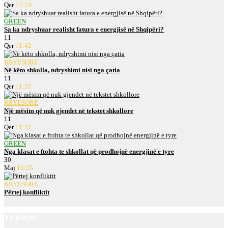
Qer
17:24
GREEN
Sa ka ndryshuar realisht fatura e energjisë në Shqipëri?
11
Qer
11:42
KRYESORE
Në këto shkolla, ndryshimi nisi nga çatia
11
Qer
11:35
KRYESORE
Një mësim që nuk gjendet në tekstet shkollore
11
Qer
11:31
GREEN
Nga klasat e ftohta te shkollat që prodhojnë energjinë e tyre
30
Maj
10:35
KRYESORE
Përtej konfliktit
Të Rinjtë