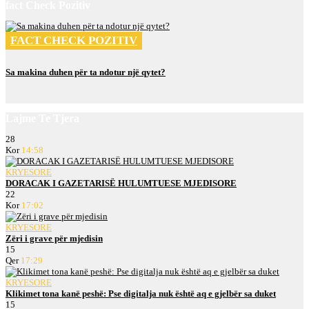
fact Check Pozitiv
FACT CHECK POZITIV
Sa makina duhen për ta ndotur një qytet?
Lajme Te Tjera
28
Kor
14:58
KRYESORE
DORACAK I GAZETARISË HULUMTUESE MJEDISORE
22
Kor
17:02
KRYESORE
Zëri i grave për mjedisin
15
Qer
17:29
KRYESORE
Klikimet tona kanë peshë: Pse digitalja nuk është aq e gjelbër sa duket
15