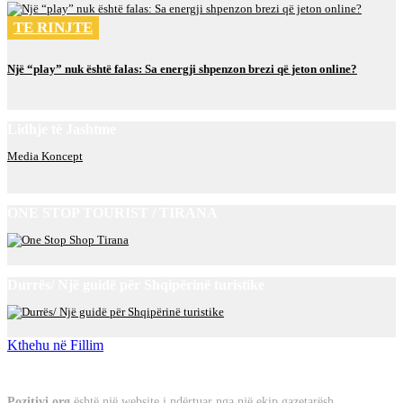
TE RINJTE
Një “play” nuk është falas: Sa energji shpenzon brezi që jeton online?
Lidhje të Jashtme
Media Koncept
ONE STOP TOURIST / TIRANA
Durrës/ Një guidë për Shqipërinë turistike
Kthehu në Fillim
Rreth Nesh
Pozitivi.org
është një website i ndërtuar nga një ekip gazetarësh