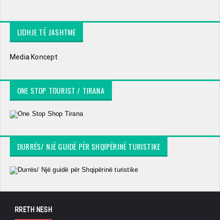
LIDHJE TË JASHTME
Media Koncept
ONE STOP TOURIST / TIRANA
DURRËS/ NJË GUIDË PËR SHQIPËRINË TURISTIKE
RRETH NESH