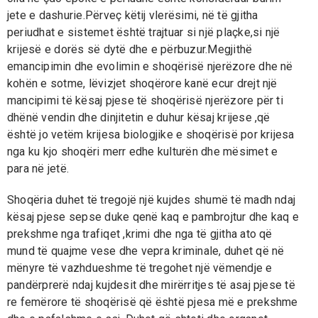
jete e dashurie.Përveç këtij vlerësimi, në të gjitha
periudhat e sistemet është trajtuar si një plaçke,si një
krijesë e dorës së dytë dhe e përbuzur.Megjithë
emancipimin dhe evolimin e shoqërisë njerëzore dhe në
kohën e sotme, lëvizjet shoqërore kanë ecur drejt një
mancipimi të kësaj pjese të shoqërisë njerëzore për ti
dhënë vendin dhe dinjitetin e duhur kësaj krijese ,që
është jo vetëm krijesa biologjike e shoqërisë por krijesa
nga ku kjo shoqëri merr edhe kulturën dhe mësimet e
para në jetë.
Shoqëria duhet të tregojë një kujdes shumë të madh ndaj
kësaj pjese sepse duke qenë kaq e pambrojtur dhe kaq e
prekshme nga trafiqet ,krimi dhe nga të gjitha ato që
mund të quajme vese dhe vepra kriminale, duhet që në
mënyre të vazhdueshme të tregohet një vëmendje e
pandërprerë ndaj kujdesit dhe mirërritjes të asaj pjese të
re femërore të shoqërisë që është pjesa më e prekshme