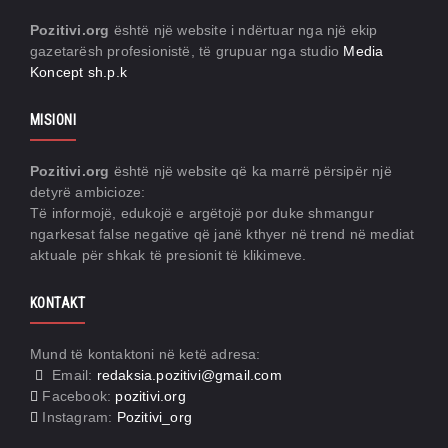
Pozitivi.org
është një website i ndërtuar nga një ekip
gazetarësh profesionistë, të grupuar nga studio
Media
Koncept sh.p.k
MISIONI
Pozitivi.org
është një website që ka marrë përsipër një
detyrë ambicioze:
Të informojë, edukojë e argëtojë por duke shmangur
ngarkesat false negative që janë kthyer në trend në mediat
aktuale për shkak të presionit të klikimeve.
KONTAKT
Mund të kontaktoni në ketë adresa:
Email:
redaksia.pozitivi@gmail.com
Facebook:
pozitivi.org
Instagram:
Pozitivi_org