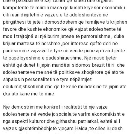
dhe e pafalshme e saj. Duhet që shteti dhe organet
kompetente të marrin masa që kushti kryesor ekonomik,i
cili ruan dinjitetin e vajzës e të adoleshenteve në
përgjithësi të jetë i domosdoshëm që familjeve ti krijohen
favore dhe kushte ekonomike që vajzat adoleshente të
mos i trajtojnë si një burim jetese të pamoralshme , duke
krijuar martesa të hershme ,për interese qoftë deri në
punësimin e vajzave të tyre në vende pune apo ambjente
të papëlqyeshme e padëshirueshme. Një masë tjetër
është që duhet ti japin mundësi sidomos brezit të ri dhe
adoleshenteve me anë të politikave shoqërore që ato të
shpalosin personalitetin e tyre nëpërmjet
edukimit,shkollimit dhe që të kenë mundësinë të japin atë
çka ato kanë më të mirë.
Një demostrim më konkret i realitetit të një vajze
adoleshente në vende josociale,të varfra ekonomikisht e
nga aspekti kulturor dhe gjithashtu patriarkal, është ai i
vajzes gjashtëmbëdhjetë vjeçare Haida ,të cilës iu desh