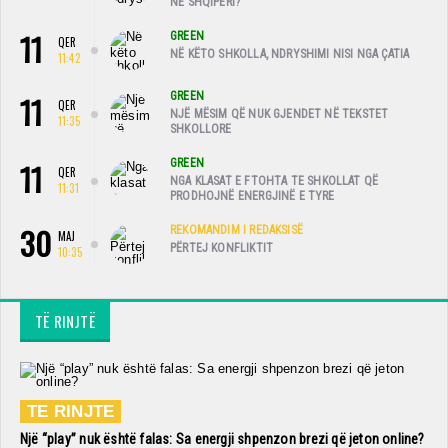
NË SHQIPËRI?
11
GREEN
QER
NË KËTO SHKOLLA, NDRYSHIMI NISI NGA ÇATIA
11:42
11
GREEN
QER
NJË MËSIM QË NUK GJENDET NË TEKSTET
11:35
SHKOLLORE
11
GREEN
QER
NGA KLASAT E FTOHTA TE SHKOLLAT QË
11:31
PRODHOJNË ENERGJINË E TYRE
30
REKOMANDIM I REDAKSISË
MAJ
PËRTEJ KONFLIKTIT
10:35
TË RINJTË
TE RINJTE
Një “play” nuk është falas: Sa energji shpenzon brezi që jeton online?