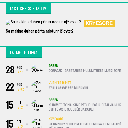
FACT CHECK POZITIV
KRYESORE
Sa makina duhen për ta ndotur një qytet?
LAJME TE TJERA
28
GREEN
KOR
DORACAK I GAZETARISË HULUMTUESE MJEDISORE
14:58
22
VLEN TË DIHET
KOR
ZËRI I GRAVE PËR MJEDISIN
17:02
15
GREEN
QER
KLIKIMET TONA KANË PESHË: PSE DIGITALJA NUK
17:29
ËSHTË AQ E GJELBËR SA DUKET
15
KRYESORE
QER
SA KA NDRYSHUAR REALISHT FATURA E ENERGJISË
17:24