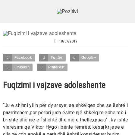
18/07/2019
Facebook
Twitter
Google+
LinkedIn
Pinterest
Fuqizimi i vajzave adoleshente
“Ju e shihni yllin për dy arsye: se shkëlqen dhe se është i
paarritshëm,por përbri jush është një shkëlqim edhe më i
brishtë dhë një e fshehtë dhe më e thellë,gruaja” , ky ishte
vlerësimi që Viktor Hygo i bënte femrës, kësaj krijese e
cila në çdo epokë e periudhë është konsideruar burim