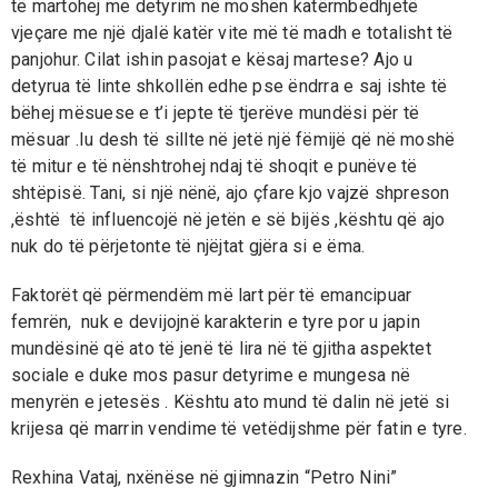
të martohej me detyrim në moshën katërmbëdhjetë
vjeçare me një djalë katër vite më të madh e totalisht të
panjohur. Cilat ishin pasojat e kësaj martese? Ajo u
detyrua të linte shkollën edhe pse ëndrra e saj ishte të
bëhej mësuese e t’i jepte të tjerëve mundësi për të
mësuar .Iu desh të sillte në jetë një fëmijë që në moshë
të mitur e të nënshtrohej ndaj të shoqit e punëve të
shtëpisë. Tani, si një nënë, ajo çfare kjo vajzë shpreson
,është të influencojë në jetën e së bijës ,kështu që ajo
nuk do të përjetonte të njëjtat gjëra si e ëma.
Faktorët që përmendëm më lart për të emancipuar
femrën, nuk e devijojnë karakterin e tyre por u japin
mundësinë që ato të jenë të lira në të gjitha aspektet
sociale e duke mos pasur detyrime e mungesa në
menyrën e jetesës . Kështu ato mund të dalin në jetë si
krijesa që marrin vendime të vetëdijshme për fatin e tyre.
Rexhina Vataj, nxënëse në gjimnazin “Petro Nini”