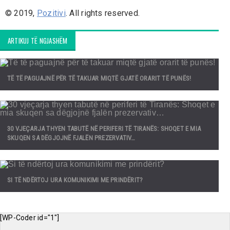
© 2019,
Pozitivi
. All rights reserved.
ARTIKUJ TË NGJASHËM
TË TË PAGUAJNË PËR TË TAKUAR MIQTË GJATË ORARIT TË PUNËS!
30 VJEÇARJA THYEN TABUTË NË PERIFERI TË TIRANËS: SHOQET E MIA
SKUQEN SA DËGJOJNË FJALËN PREZERVATIV…
SI TË NDËRTOJ URA KOMUNIKIMI ME PRINDËRIT?
[WP-Coder id="1"]