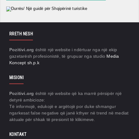
RRETH NESH
Pozitivi.org
është një website i ndërtuar nga një ekip
gazetarësh profesionistë, të grupuar nga studio
Media
Koncept sh.p.k
MISIONI
Pozitivi.org
është një website që ka marrë përsipër një
detyrë ambicioze:
Të informojë, edukojë e argëtojë por duke shmangur
ngarkesat false negative që janë kthyer në trend në mediat
aktuale për shkak të presionit të klikimeve.
KONTAKT