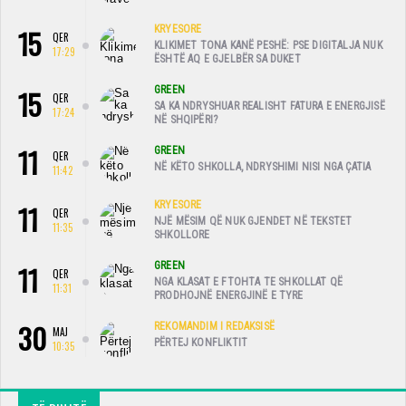
15
KRYESORE
QER
KLIKIMET TONA KANË PESHË: PSE DIGITALJA NUK
17:29
ËSHTË AQ E GJELBËR SA DUKET
15
GREEN
QER
SA KA NDRYSHUAR REALISHT FATURA E ENERGJISË
17:24
NË SHQIPËRI?
11
GREEN
QER
NË KËTO SHKOLLA, NDRYSHIMI NISI NGA ÇATIA
11:42
11
KRYESORE
QER
NJË MËSIM QË NUK GJENDET NË TEKSTET
11:35
SHKOLLORE
11
GREEN
QER
NGA KLASAT E FTOHTA TE SHKOLLAT QË
11:31
PRODHOJNË ENERGJINË E TYRE
30
REKOMANDIM I REDAKSISË
MAJ
PËRTEJ KONFLIKTIT
10:35