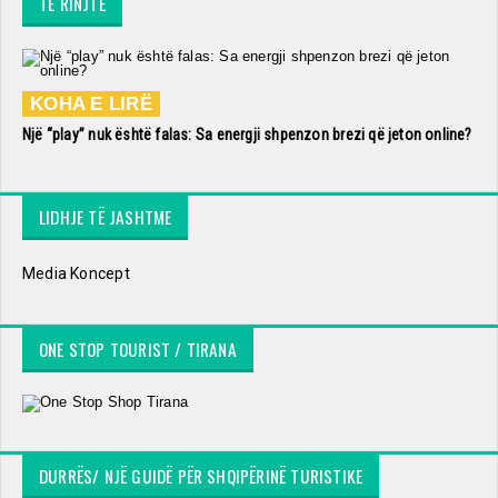
TË RINJTË
KOHA E LIRË
Një “play” nuk është falas: Sa energji shpenzon brezi që jeton online?
LIDHJE TË JASHTME
Media Koncept
ONE STOP TOURIST / TIRANA
DURRËS/ NJË GUIDË PËR SHQIPËRINË TURISTIKE