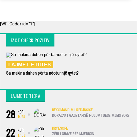
[WP-Coder id="1"]
FACT CHECK POZITIV
LAJMET E DITËS
Sa makina duhen për ta ndotur një qytet?
LAJME TE TJERA
28
REKOMANDIM I REDAKSISË
KOR
DORACAK I GAZETARISË HULUMTUESE MJEDISORE
14:58
22
KRYESORE
KOR
ZËRI I GRAVE PËR MJEDISIN
17:02