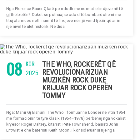
Nga Florence Bauer Çfarë po ndodh me normat e lindjeve në të
gjithë botën? Duket se pothuajse çdo ditë bombardohemi me
tituj alarmues rreth numrit të lindjeve në një vend tjetër që arrin
një nivel të ulët historik. Në disa
08
KOR
THE WHO, ROCKERËT QË
2025
REVOLUCIONARIZUAN
MUZIKËN ROCK DUKE
KRIJUAR ROCK OPERËN
TOMMY
Nga: Mahir Gj Elshani The Who i formuar në Londër në vitin 1964
me formacionin të tyre klasik (1964–1978) përbëhej nga vokalisti
kryesor Roger Daltrey, kitaristi Pete Townshend, basisti John
Entwistle dhe bateristi Keith Moon. I konsideruar si një nga