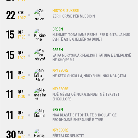
22
HISTORI SUKSESI
KOR
ZËRI I GRAVE PËR MJEDISIN
17:02
15
GREEN
QER
KLIKIMET TONA KANË PESHË: PSE DIGITALJA NUK
17:29
ËSHTË AQ E GJELBËR SA DUKET
15
GREEN
QER
SA KA NDRYSHUAR REALISHT FATURA E ENERGJISË
17:24
NË SHQIPËRI?
11
KRYESORE
QER
NË KËTO SHKOLLA, NDRYSHIMI NISI NGA ÇATIA
11:42
11
KRYESORE
QER
NJË MËSIM QË NUK GJENDET NË TEKSTET
11:35
SHKOLLORE
11
GREEN
QER
NGA KLASAT E FTOHTA TE SHKOLLAT QË
11:31
PRODHOJNË ENERGJINË E TYRE
30
KRYESORE
MAJ
PËRTEJ KONFLIKTIT
10:35