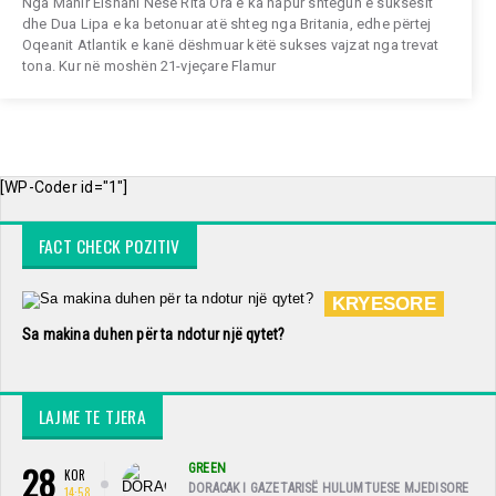
Nga Mahir Elshani Nëse Rita Ora e ka hapur shtegun e suksesit
dhe Dua Lipa e ka betonuar atë shteg nga Britania, edhe përtej
Oqeanit Atlantik e kanë dëshmuar këtë sukses vajzat nga trevat
tona. Kur në moshën 21-vjeçare Flamur
[WP-Coder id="1"]
FACT CHECK POZITIV
KRYESORE
Sa makina duhen për ta ndotur një qytet?
LAJME TE TJERA
28
GREEN
KOR
DORACAK I GAZETARISË HULUMTUESE MJEDISORE
14:58