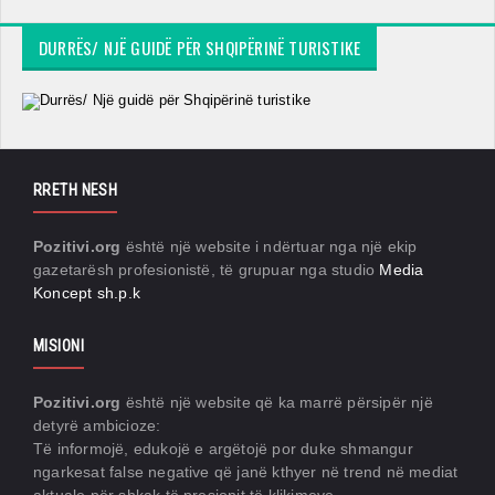
DURRËS/ NJË GUIDË PËR SHQIPËRINË TURISTIKE
RRETH NESH
Pozitivi.org
është një website i ndërtuar nga një ekip
gazetarësh profesionistë, të grupuar nga studio
Media
Koncept sh.p.k
MISIONI
Pozitivi.org
është një website që ka marrë përsipër një
detyrë ambicioze:
Të informojë, edukojë e argëtojë por duke shmangur
ngarkesat false negative që janë kthyer në trend në mediat