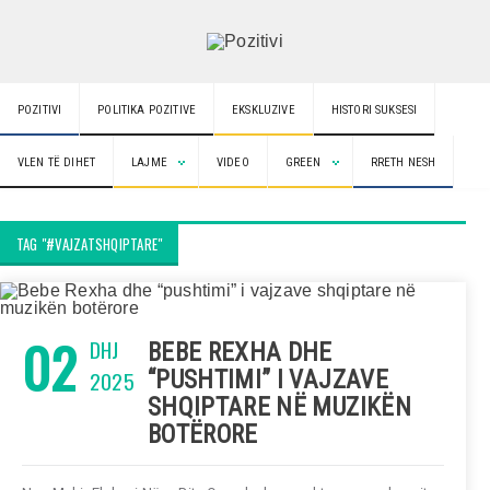
POZITIVI
POLITIKA POZITIVE
EKSKLUZIVE
HISTORI SUKSESI
VLEN TË DIHET
LAJME
VIDEO
GREEN
RRETH NESH
TAG "#VAJZATSHQIPTARE"
02
DHJ
BEBE REXHA DHE
2025
“PUSHTIMI” I VAJZAVE
SHQIPTARE NË MUZIKËN
BOTËRORE