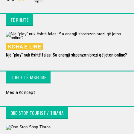
TË RINJTË
KOHA E LIRË
Një “play” nuk është falas: Sa energji shpenzon brezi që jeton online?
LIDHJE TË JASHTME
Media Koncept
ONE STOP TOURIST / TIRANA