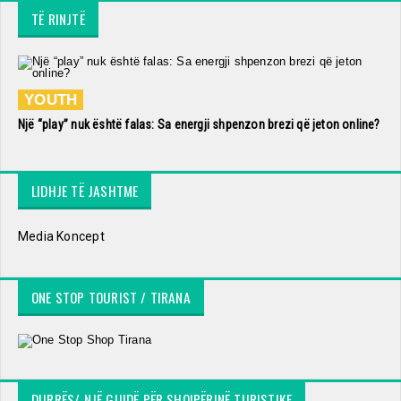
TË RINJTË
YOUTH
Një “play” nuk është falas: Sa energji shpenzon brezi që jeton online?
LIDHJE TË JASHTME
Media Koncept
ONE STOP TOURIST / TIRANA
DURRËS/ NJË GUIDË PËR SHQIPËRINË TURISTIKE