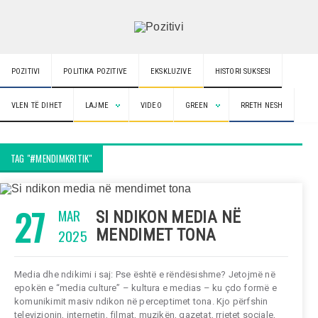
POZITIVI
POLITIKA POZITIVE
EKSKLUZIVE
HISTORI SUKSESI
VLEN TË DIHET
LAJME
VIDEO
GREEN
RRETH NESH
TAG "#MENDIMKRITIK"
27
MAR
SI NDIKON MEDIA NË
2025
MENDIMET TONA
Media dhe ndikimi i saj: Pse është e rëndësishme? Jetojmë në
epokën e “media culture” – kultura e medias – ku çdo formë e
komunikimit masiv ndikon në perceptimet tona. Kjo përfshin
televizionin, internetin, filmat, muzikën, gazetat, rrjetet sociale,