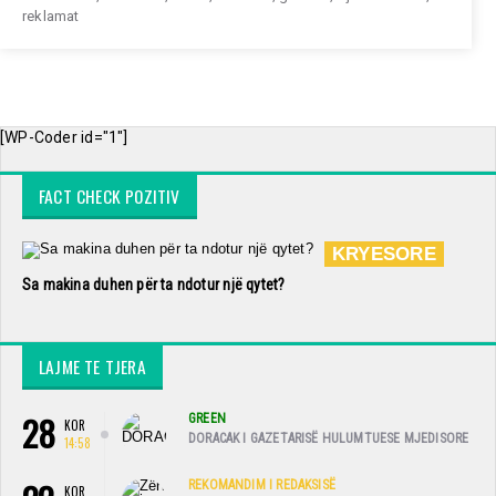
reklamat
[WP-Coder id="1"]
FACT CHECK POZITIV
KRYESORE
Sa makina duhen për ta ndotur një qytet?
LAJME TE TJERA
28
GREEN
KOR
DORACAK I GAZETARISË HULUMTUESE MJEDISORE
14:58
REKOMANDIM I REDAKSISË
KOR