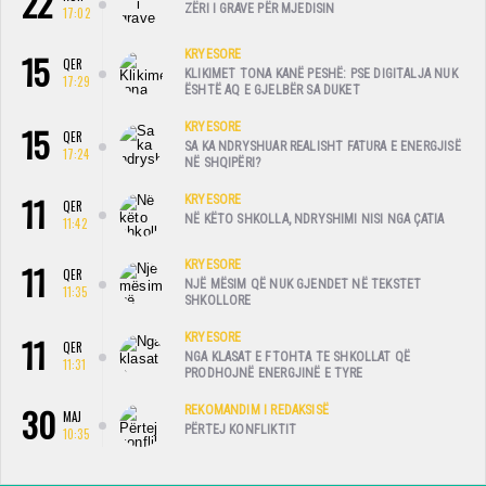
22
ZËRI I GRAVE PËR MJEDISIN
17:02
15
KRYESORE
QER
KLIKIMET TONA KANË PESHË: PSE DIGITALJA NUK
17:29
ËSHTË AQ E GJELBËR SA DUKET
15
KRYESORE
QER
SA KA NDRYSHUAR REALISHT FATURA E ENERGJISË
17:24
NË SHQIPËRI?
11
KRYESORE
QER
NË KËTO SHKOLLA, NDRYSHIMI NISI NGA ÇATIA
11:42
11
KRYESORE
QER
NJË MËSIM QË NUK GJENDET NË TEKSTET
11:35
SHKOLLORE
11
KRYESORE
QER
NGA KLASAT E FTOHTA TE SHKOLLAT QË
11:31
PRODHOJNË ENERGJINË E TYRE
30
REKOMANDIM I REDAKSISË
MAJ
PËRTEJ KONFLIKTIT
10:35