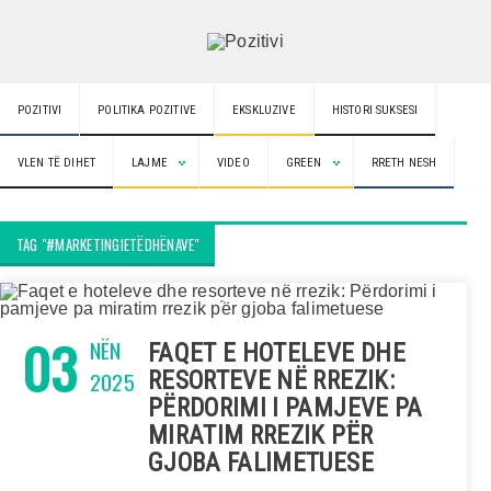
POZITIVI
POLITIKA POZITIVE
EKSKLUZIVE
HISTORI SUKSESI
VLEN TË DIHET
LAJME
VIDEO
GREEN
RRETH NESH
TAG "#MARKETINGIETËDHËNAVE"
03
NËN
FAQET E HOTELEVE DHE
2025
RESORTEVE NË RREZIK:
PËRDORIMI I PAMJEVE PA
MIRATIM RREZIK P֝ËR
GJOBA FALIMETUESE