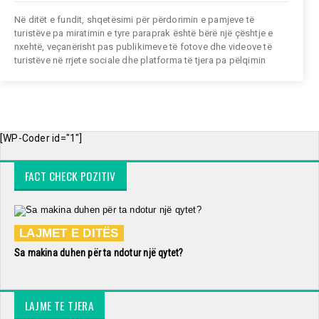
Në ditët e fundit, shqetësimi për përdorimin e pamjeve të
turistëve pa miratimin e tyre paraprak është bërë një çështje e
nxehtë, veçanërisht pas publikimeve të fotove dhe videove të
turistëve në rrjete sociale dhe platforma të tjera pa pëlqimin
[WP-Coder id="1"]
FACT CHECK POZITIV
LAJMET E DITËS
Sa makina duhen për ta ndotur një qytet?
LAJME TE TJERA