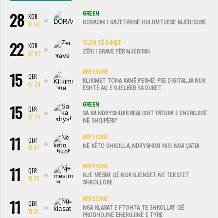
28
GREEN
KOR
DORACAK I GAZETARISË HULUMTUESE MJEDISORE
14:58
22
VLEN TË DIHET
KOR
ZËRI I GRAVE PËR MJEDISIN
17:02
15
KRYESORE
QER
KLIKIMET TONA KANË PESHË: PSE DIGITALJA NUK
17:29
ËSHTË AQ E GJELBËR SA DUKET
15
GREEN
QER
SA KA NDRYSHUAR REALISHT FATURA E ENERGJISË
17:24
NË SHQIPËRI?
11
KRYESORE
QER
NË KËTO SHKOLLA, NDRYSHIMI NISI NGA ÇATIA
11:42
11
KRYESORE
QER
NJË MËSIM QË NUK GJENDET NË TEKSTET
11:35
SHKOLLORE
11
KRYESORE
QER
NGA KLASAT E FTOHTA TE SHKOLLAT QË
11:31
PRODHOJNË ENERGJINË E TYRE