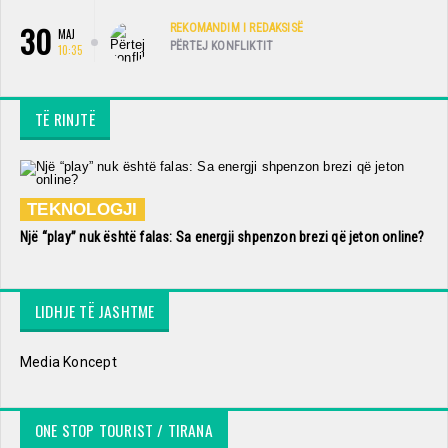
30
REKOMANDIM I REDAKSISË
MAJ
PËRTEJ KONFLIKTIT
10:35
TË RINJTË
TEKNOLOGJI
Një “play” nuk është falas: Sa energji shpenzon brezi që jeton online?
LIDHJE TË JASHTME
Media Koncept
ONE STOP TOURIST / TIRANA