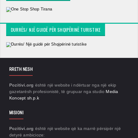
DURRËS/ NJË GUIDË PËR SHQIPËRINË TURISTIKE
RRETH NESH
Pozitivi.org
është një website i ndërtuar nga një ekip
gazetarësh profesionistë, të grupuar nga studio
Media
Koncept sh.p.k
MISIONI
Pozitivi.org
është një website që ka marrë përsipër një
detyrë ambicioze: