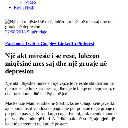
Video
Rreth Nesh
22/08/2018
Shpërndaje
Facebook
Twitter
Google+
LinkedIn
Pinterest
Një akt mirësie i së resë, lulëzon
miqësinë mes saj dhe një gruaje në
depresion
Një akt i thjeshtë mirësie i një vajze të re është shndërruar në
një miqësi të lulëzuar mes saj dhe një të huaje në depresion, e
cila po kalonte ditë të këqija në jetë.
Mackenzie Mauller ishte në Starbucks në Ohajo këtë javë, kur
ajo spontanisht vendosi të paguante për porsinë e një gruaje që
po priste pas saj. Kur u largua nga dyqani, nuk mendoi shumë
për veprën e mirë që bëri. Atë ditë, pak më vonë, ajo gjeti një
letër të përzemërt në kutinë postare.