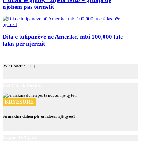
njohëm pas tërmetit
Dita e tulipanëve në Amerikë, mbi 100,000 lule
falas për njerëzit
[WP-Coder id="1"]
fact Check Pozitiv
KRYESORE
Sa makina duhen për ta ndotur një qytet?
Lajme Te Tjera