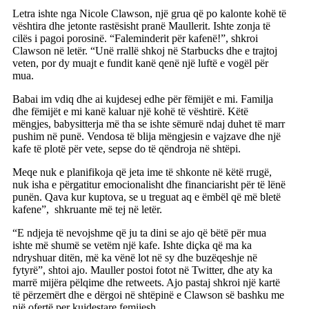
Letra ishte nga Nicole Clawson, një grua që po kalonte kohë të
vështira dhe jetonte rastësisht pranë Maullerit. Ishte zonja të
cilës i pagoi porosinë. “Faleminderit për kafenë!”, shkroi
Clawson në letër. “Unë rrallë shkoj në Starbucks dhe e trajtoj
veten, por dy muajt e fundit kanë qenë një luftë e vogël për
mua.
Babai im vdiq dhe ai kujdesej edhe për fëmijët e mi. Familja
dhe fëmijët e mi kanë kaluar një kohë të vështirë. Këtë
mëngjes, babysitterja më tha se ishte sëmurë ndaj duhet të marr
pushim në punë. Vendosa të blija mëngjesin e vajzave dhe një
kafe të plotë për vete, sepse do të qëndroja në shtëpi.
Meqe nuk e planifikoja që jeta ime të shkonte në këtë rrugë,
nuk isha e përgatitur emocionalisht dhe financiarisht për të lënë
punën. Qava kur kuptova, se u treguat aq e ëmbël që më bletë
kafene”, shkruante më tej në letër.
“E ndjeja të nevojshme që ju ta dini se ajo që bëtë për mua
ishte më shumë se vetëm një kafe. Ishte diçka që ma ka
ndryshuar ditën, më ka vënë lot në sy dhe buzëqeshje në
fytyrë”, shtoi ajo. Mauller postoi fotot në Twitter, dhe aty ka
marrë mijëra pëlqime dhe retweets. Ajo pastaj shkroi një kartë
të përzemërt dhe e dërgoi në shtëpinë e Clawson së bashku me
një ofertë per kujdestare femijesh.