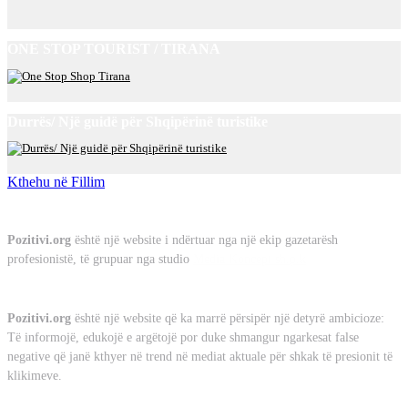
ONE STOP TOURIST / TIRANA
Durrës/ Një guidë për Shqipërinë turistike
Kthehu në Fillim
Rreth Nesh
Pozitivi.org
është një website i ndërtuar nga një ekip gazetarësh
profesionistë, të grupuar nga studio
Media Koncept sh.p.k
Misioni
Pozitivi.org
është një website që ka marrë përsipër një detyrë ambicioze:
Të informojë, edukojë e argëtojë por duke shmangur ngarkesat false
negative që janë kthyer në trend në mediat aktuale për shkak të presionit të
klikimeve.
Kontakt