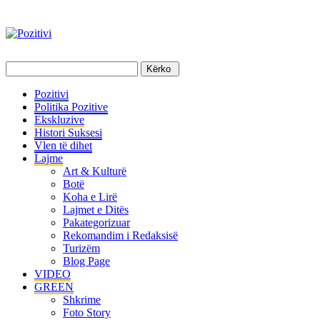
Pozitivi
Politika Pozitive
Ekskluzive
Histori Suksesi
Vlen të dihet
Lajme
Art & Kulturë
Botë
Koha e Lirë
Lajmet e Ditës
Pakategorizuar
Rekomandim i Redaksisë
Turizëm
Blog Page
VIDEO
GREEN
Shkrime
Foto Story