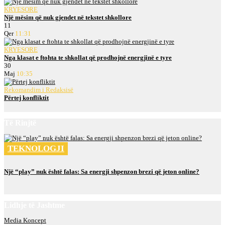
KRYESORE
Një mësim që nuk gjendet në tekstet shkollore
11
Qer
11:31
KRYESORE
Nga klasat e ftohta te shkollat që prodhojnë energjinë e tyre
30
Maj
10:35
Rekomandim i Redaksisë
Përtej konfliktit
Të Rinjtë
TEKNOLOGJI
Një “play” nuk është falas: Sa energji shpenzon brezi që jeton online?
Lidhje të Jashtme
Media Koncept