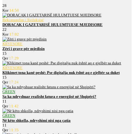
28
Kor
14:58
Rekomandim i Redaksisë
DORACAK I GAZETARISË HULUMTUESE MJEDISORE
22
Kor
17:02
KRYESORE
Zëri i grave për mjedisin
15
Qer
17:29
KRYESORE
Klikimet tona kanë peshë: Pse digitalja nuk është aq e gjelbër sa duket
15
Qer
17:24
GREEN
Sa ka ndryshuar realisht fatura e energjisë në Shqipëri?
11
Qer
11:42
GREEN
Në këto shkolla, ndryshimi nisi nga çatia
11
Qer
11:35