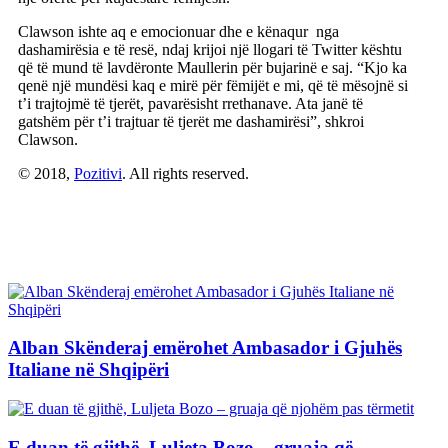
Clawson ishte aq e emocionuar dhe e kënaqur nga
dashamirësia e të resë, ndaj krijoi një llogari të Twitter kështu
që të mund të lavdëronte Maullerin për bujarinë e saj. “Kjo ka
qenë një mundësi kaq e mirë për fëmijët e mi, që të mësojnë si
t’i trajtojmë të tjerët, pavarësisht rrethanave. Ata janë të
gatshëm për t’i trajtuar të tjerët me dashamirësi”, shkroi
Clawson.
© 2018,
Pozitivi
. All rights reserved.
Artikuj të Ngjashëm
Alban Skënderaj emërohet Ambasador i Gjuhës
Italiane në Shqipëri
E duan të gjithë, Luljeta Bozo – gruaja që