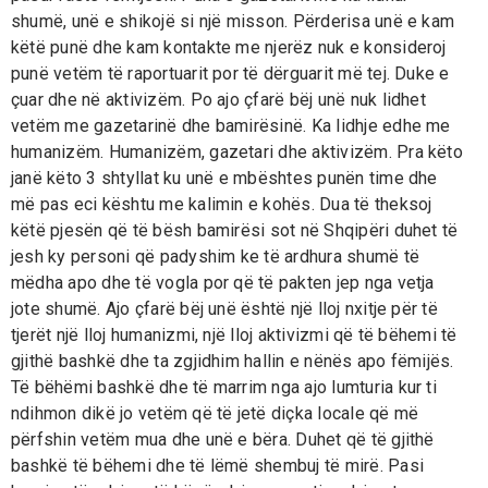
shumë, unë e shikojë si një misson. Përderisa unë e kam
këtë punë dhe kam kontakte me njerëz nuk e konsideroj
punë vetëm të raportuarit por të dërguarit më tej. Duke e
çuar dhe në aktivizëm. Po ajo çfarë bëj unë nuk lidhet
vetëm me gazetarinë dhe bamirësinë. Ka lidhje edhe me
humanizëm. Humanizëm, gazetari dhe aktivizëm. Pra këto
janë këto 3 shtyllat ku unë e mbështes punën time dhe
më pas eci kështu me kalimin e kohës. Dua të theksoj
këtë pjesën që të bësh bamirësi sot në Shqipëri duhet të
jesh ky personi që padyshim ke të ardhura shumë të
mëdha apo dhe të vogla por që të pakten jep nga vetja
jote shumë. Ajo çfarë bëj unë është një lloj nxitje për të
tjerët një lloj humanizmi, një lloj aktivizmi që të bëhemi të
gjithë bashkë dhe ta zgjidhim hallin e nënës apo fëmijës.
Të bëhëmi bashkë dhe të marrim nga ajo lumturia kur ti
ndihmon dikë jo vetëm që të jetë diçka locale që më
përfshin vetëm mua dhe unë e bëra. Duhet që të gjithë
bashkë të bëhemi dhe të lëmë shembuj të mirë. Pasi