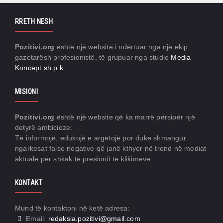
RRETH NESH
Pozitivi.org
është një website i ndërtuar nga një ekip
gazetarësh profesionistë, të grupuar nga studio
Media
Koncept sh.p.k
MISIONI
Pozitivi.org
është një website që ka marrë përsipër një
detyrë ambicioze:
Të informojë, edukojë e argëtojë por duke shmangur
ngarkesat false negative që janë kthyer në trend në mediat
aktuale për shkak të presionit të klikimeve.
KONTAKT
Mund të kontaktoni në ketë adresa:
Email:
redaksia.pozitivi@gmail.com