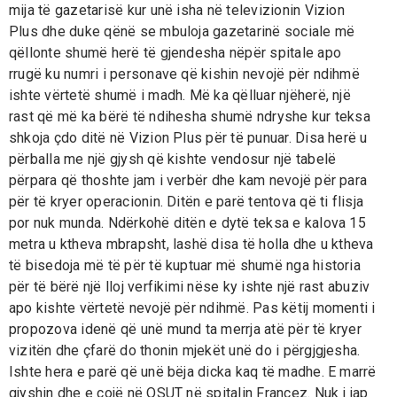
mija të gazetarisë kur unë isha në televizionin Vizion
Plus dhe duke qënë se mbuloja gazetarinë sociale më
qëllonte shumë herë të gjendesha nëpër spitale apo
rrugë ku numri i personave që kishin nevojë për ndihmë
ishte vërtetë shumë i madh. Më ka qëlluar njëherë, një
rast që më ka bërë të ndihesha shumë ndryshe kur teksa
shkoja çdo ditë në Vizion Plus për të punuar. Disa herë u
përballa me një gjysh që kishte vendosur një tabelë
përpara që thoshte jam i verbër dhe kam nevojë për para
për të kryer operacionin. Ditën e parë tentova që ti flisja
por nuk munda. Ndërkohë ditën e dytë teksa e kalova 15
metra u ktheva mbrapsht, lashë disa të holla dhe u ktheva
të bisedoja më të për të kuptuar më shumë nga historia
për të bërë një lloj verfikimi nëse ky ishte një rast abuziv
apo kishte vërtetë nevojë për ndihmë. Pas këtij momenti i
propozova idenë që unë mund ta merrja atë për të kryer
vizitën dhe çfarë do thonin mjekët unë do i përgjgjesha.
Ishte hera e parë që unë bëja dicka kaq të madhe. E marrë
gjyshin dhe e cojë në QSUT në spitalin Francez. Nuk i jap