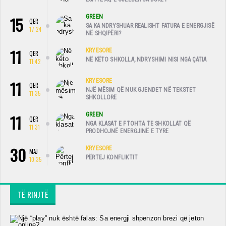
15
GREEN
QER
SA KA NDRYSHUAR REALISHT FATURA E ENERGJISË
17:24
NË SHQIPËRI?
11
KRYESORE
QER
NË KËTO SHKOLLA, NDRYSHIMI NISI NGA ÇATIA
11:42
11
KRYESORE
QER
NJË MËSIM QË NUK GJENDET NË TEKSTET
11:35
SHKOLLORE
11
GREEN
QER
NGA KLASAT E FTOHTA TE SHKOLLAT QË
11:31
PRODHOJNË ENERGJINË E TYRE
30
KRYESORE
MAJ
PËRTEJ KONFLIKTIT
10:35
TË RINJTË