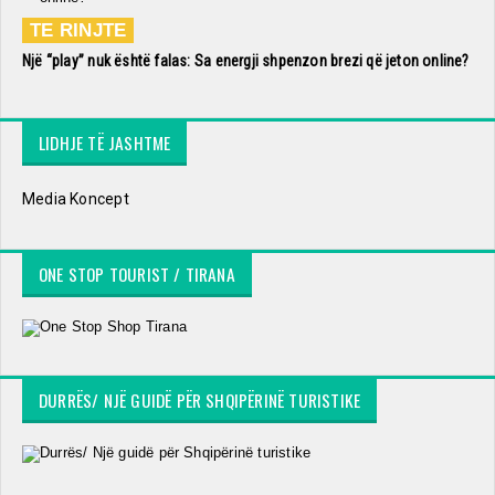
TE RINJTE
Një “play” nuk është falas: Sa energji shpenzon brezi që jeton online?
LIDHJE TË JASHTME
Media Koncept
ONE STOP TOURIST / TIRANA
DURRËS/ NJË GUIDË PËR SHQIPËRINË TURISTIKE