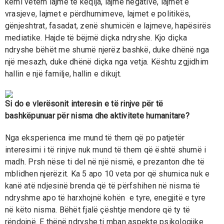
kemi vetëm lajme të këqija, lajme negative, lajmet e
vrasjeve, lajmet e përdhumimeve, lajmet e politikës,
gënjeshtrat, fasadat, zenë shumicën e lajmeve, hapësirës
mediatike. Hajde të bëjmë diçka ndryshe. Kjo diçka
ndryshe bëhët me shumë njerëz bashkë, duke dhënë nga
një mesazh, duke dhënë diçka nga vetja. Kështu zgjidhim
hallin e një familje, hallin e dikujt.
Si do e vlerësonit interesin e të rinjve për të
bashkëpunuar për nisma dhe aktivitete humanitare?
Nga eksperienca ime mund të them që po patjetër
interesimi i të rinjve nuk mund të them që është shumë i
madh. Prsh nëse ti del në një nismë, e prezanton dhe të
mblidhen njerëzit. Ka 5 apo 10 veta por që shumica nuk e
kanë atë ndjesinë brenda që të përfshihen në nisma të
ndryshme apo të harxhojnë kohën e tyre, enegjitë e tyre
në këto nisma. Bëhët fjalë çështje mendore që ty të
rëndojnë. E thënë ndryshe ti mban aspekte psikologjike