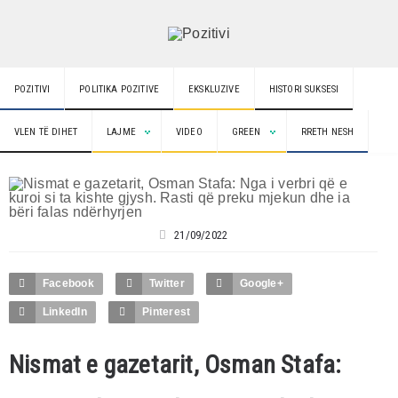
POZITIVI
POLITIKA POZITIVE
EKSKLUZIVE
HISTORI SUKSESI
VLEN TË DIHET
LAJME
VIDEO
GREEN
RRETH NESH
21/09/2022
Facebook
Twitter
Google+
LinkedIn
Pinterest
Nismat e gazetarit, Osman Stafa: