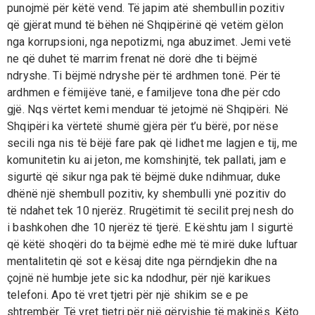
punojmë për këtë vend. Të japim atë shembullin pozitiv
që gjërat mund të bëhen në Shqipërinë që vetëm gëlon
nga korrupsioni, nga nepotizmi, nga abuzimet. Jemi vetë
ne që duhet të marrim frenat në dorë dhe ti bëjmë
ndryshe. Ti bëjmë ndryshe për të ardhmen tonë. Për të
ardhmen e fëmijëve tanë, e familjeve tona dhe për cdo
gjë. Nqs vërtet kemi menduar të jetojmë në Shqipëri. Në
Shqipëri ka vërtetë shumë gjëra për t’u bërë, por nëse
secili nga nis të bëjë fare pak që lidhet me lagjen e tij, me
komunitetin ku ai jeton, me komshinjtë, tek pallati, jam e
sigurtë që sikur nga pak të bëjmë duke ndihmuar, duke
dhënë një shembull pozitiv, ky shembulli ynë pozitiv do
të ndahet tek 10 njerëz. Rrugëtimit të secilit prej nesh do
i bashkohen dhe 10 njerëz të tjerë. E kështu jam I sigurtë
që këtë shoqëri do ta bëjmë edhe më të mirë duke luftuar
mentalitetin që sot e kësaj dite nga përndjekin dhe na
çojnë në humbje jete sic ka ndodhur, për një karikues
telefoni. Apo të vret tjetri për një shikim se e pe
shtrembër. Të vret tjetri për një gërvishje të makinës. Këto