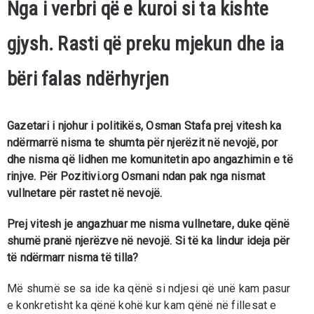
Nga i verbri që e kuroi si ta kishte
gjysh. Rasti që preku mjekun dhe ia
bëri falas ndërhyrjen
Gazetari i njohur i politikës, Osman Stafa prej vitesh ka
ndërmarrë nisma te shumta për njerëzit në nevojë, por
dhe nisma që lidhen me komunitetin apo angazhimin e të
rinjve. Për Pozitivi.org Osmani ndan pak nga nismat
vullnetare për rastet në nevojë.
Prej vitesh je angazhuar me nisma vullnetare, duke qënë
shumë pranë njerëzve në nevojë. Si të ka lindur ideja për
të ndërmarr nisma të tilla?
Më shumë se sa ide ka qënë si ndjesi që unë kam pasur
e konkretisht ka qënë kohë kur kam qënë në fillesat e