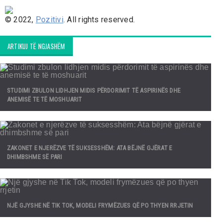
© 2022,
Pozitivi
. All rights reserved.
ARTIKUJ TË NGJASHËM
STUDIMI ZBULON LIDHJEN MIDIS PËRDORIMIT TË ASPIRINËS DHE
ANEMISË TE TË MOSHUARIT
ZAKONET E NJERËZVE TË SUKSESSHËM: ATA BËJNË GJËRAT E
DHIMBSHME SË PARI
NJË GJYSHE NË TIK TOK, MODELI FRYMËZUES QË PO THYEN RRJETIN