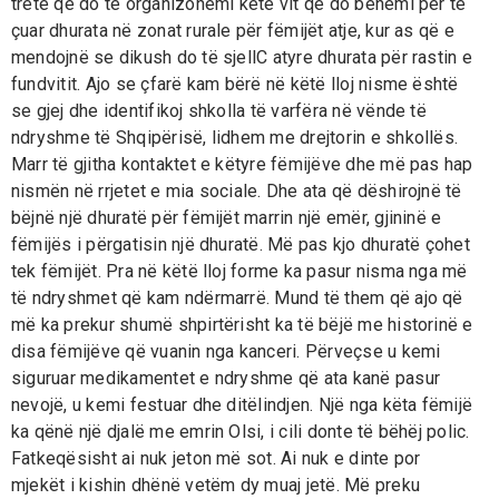
tretë që do të organizohemi këtë vit që do bëhemi për të
çuar dhurata në zonat rurale për fëmijët atje, kur as që e
mendojnë se dikush do të sjellC atyre dhurata për rastin e
fundvitit. Ajo se çfarë kam bërë në këtë lloj nisme është
se gjej dhe identifikoj shkolla të varfëra në vënde të
ndryshme të Shqipërisë, lidhem me drejtorin e shkollës.
Marr të gjitha kontaktet e këtyre fëmijëve dhe më pas hap
nismën në rrjetet e mia sociale. Dhe ata që dëshirojnë të
bëjnë një dhuratë për fëmijët marrin një emër, gjininë e
fëmijës i përgatisin një dhuratë. Më pas kjo dhuratë çohet
tek fëmijët. Pra në këtë lloj forme ka pasur nisma nga më
të ndryshmet që kam ndërmarrë. Mund të them që ajo që
më ka prekur shumë shpirtërisht ka të bëjë me historinë e
disa fëmijëve që vuanin nga kanceri. Përveçse u kemi
siguruar medikamentet e ndryshme që ata kanë pasur
nevojë, u kemi festuar dhe ditëlindjen. Një nga këta fëmijë
ka qënë një djalë me emrin Olsi, i cili donte të bëhëj polic.
Fatkeqësisht ai nuk jeton më sot. Ai nuk e dinte por
mjekët i kishin dhënë vetëm dy muaj jetë. Më preku