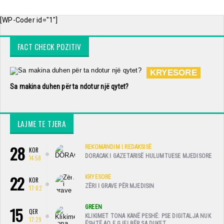
[WP-Coder id="1"]
FACT CHECK POZITIV
KRYESORE
Sa makina duhen për ta ndotur një qytet?
LAJME TE TJERA
28
REKOMANDIM I REDAKSISË
KOR
DORACAK I GAZETARISË HULUMTUESE MJEDISORE
14:58
22
KRYESORE
KOR
ZËRI I GRAVE PËR MJEDISIN
17:02
15
GREEN
QER
KLIKIMET TONA KANË PESHË: PSE DIGITALJA NUK
17:29
ËSHTË AQ E GJELBËR SA DUKET