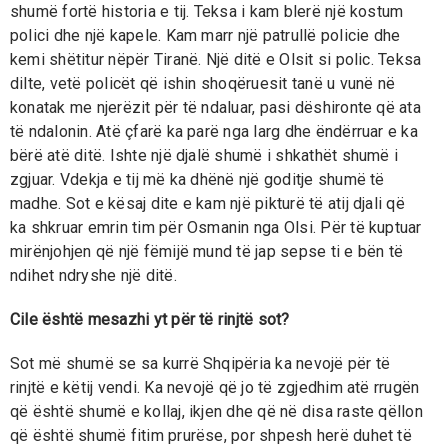
shumë fortë historia e tij. Teksa i kam blerë një kostum
polici dhe një kapele. Kam marr një patrullë policie dhe
kemi shëtitur nëpër Tiranë. Një ditë e Olsit si polic. Teksa
dilte, vetë policët që ishin shoqëruesit tanë u vunë në
konatak me njerëzit për të ndaluar, pasi dëshironte që ata
të ndalonin. Atë çfarë ka parë nga larg dhe ëndërruar e ka
bërë atë ditë. Ishte një djalë shumë i shkathët shumë i
zgjuar. Vdekja e tij më ka dhënë një goditje shumë të
madhe. Sot e kësaj dite e kam një pikturë të atij djali që
ka shkruar emrin tim për Osmanin nga Olsi. Për të kuptuar
mirënjohjen që një fëmijë mund të jap sepse ti e bën të
ndihet ndryshe një ditë.
Cile është mesazhi yt për të rinjtë sot?
Sot më shumë se sa kurrë Shqipëria ka nevojë për të
rinjtë e këtij vendi. Ka nevojë që jo të zgjedhim atë rrugën
që është shumë e kollaj, ikjen dhe që në disa raste qëllon
që është shumë fitim prurëse, por shpesh herë duhet të