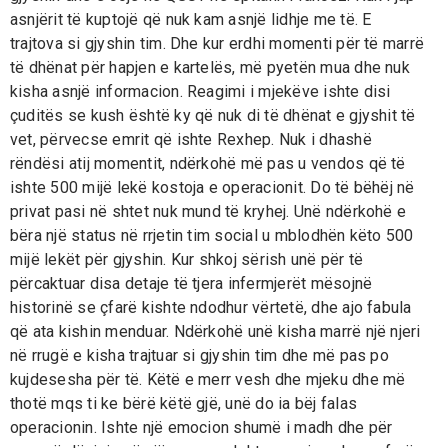
asnjërit të kuptojë që nuk kam asnjë lidhje me të. E
trajtova si gjyshin tim. Dhe kur erdhi momenti për të marrë
të dhënat për hapjen e kartelës, më pyetën mua dhe nuk
kisha asnjë informacion. Reagimi i mjekëve ishte disi
çuditës se kush është ky që nuk di të dhënat e gjyshit të
vet, përvecse emrit që ishte Rexhep. Nuk i dhashë
rëndësi atij momentit, ndërkohë më pas u vendos që të
ishte 500 mijë lekë kostoja e operacionit. Do të bëhëj në
privat pasi në shtet nuk mund të kryhej. Unë ndërkohë e
bëra një status në rrjetin tim social u mblodhën këto 500
mijë lekët për gjyshin. Kur shkoj sërish unë për të
përcaktuar disa detaje të tjera infermjerët mësojnë
historinë se çfarë kishte ndodhur vërtetë, dhe ajo fabula
që ata kishin menduar. Ndërkohë unë kisha marrë një njeri
në rrugë e kisha trajtuar si gjyshin tim dhe më pas po
kujdesesha për të. Këtë e merr vesh dhe mjeku dhe më
thotë mqs ti ke bërë këtë gjë, unë do ia bëj falas
operacionin. Ishte një emocion shumë i madh dhe për