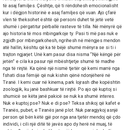
të asaj familjes. Çështje, që ti rëndohesh emocionalisht
kur i dëgjon historinë e asaj familjes që vuan. Ajo çfarë
vlen të theksohet është që personi duhet të jetë vetë
shumë i përgatitur përballë rasteve të tilla. Në mënyrë që
ajo historia të mos mbingarkoje ty. Pasi ti më pas nuk e
zgjidh por mbingarkohesh, ngrihesh në mëngjes mendon
atë hallin, kështu që ka të bëjë shumë mënyra se si ti i
trajton ngjarjet. Unë kam pasur disa nisma “Një këngë për
jetën” e cila ka pasur një mbështjetje shumë të madhe
nga të rinjtë. Ka qënë një nismë tjetër që kemi marrë nga
fshati disa fëmijë që nuk kishin qënë ndonjëherë në
Tiranë. I kemi cuar në kinema, park lojrash dhe kopështin
zoologjik, ku janë bashkuar të rinjtë. Po ajo që kuptoj si
shumicë se këta janë pakicë se nuk ka shumë interes.
Nuk e kuptoj pse? Nuk e di pse? Teksa shikoj që kafet e
Tiranës, pubet, e Tiranës janë plot. Nuk paragjykoj asnjë
person që bën këtë gjë por nga ana tjetër mendoj që çdo
individi, i cili një ditë të javës apo dy herë në muaj, të