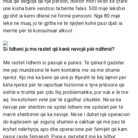
mua që dëgjoja që një person, doktor mori vesh se çfarë
unë kisha bërë vendosi ta bënte falas. 500 mijë lekshin
gjyshit ia kemi dhënë në formë pensioni. Nga 80 mijë
lekë në muaj, jo të gjitha në të njëjten kohë pasi djali ia
merrte për të konsumuar alkool.
Si lidheni ju me rastet që kanë nevojë për ndihmë?
Më rastet lidhem si pasojë e punës. Të qënurit gazetar
me jep mundësinë të kem kontakte me sa më shumë
njerëz. Kjo më ka bërë që unë jo thjesht të bëj lajmin për
këta njerëz për të raportuar historinë e tyre jetësore që
është e trishtë për çdo lloj problematike, por nuk e lë me
aq. Investohem vetë për të zgjidhur situatën. Nëse ka
nevojë për shërbim në spital lidhem me spitalet për të
marrë shërbimin që ka nevojë. Nëse i duhet një operacion
do kujdesem që siguroj shumën e caktuar që më pas të
kryhet ndërhyrja, apo dhe operacione për fëmijët që kam
pasur raste fëmijësh. Puna e gazetarit më ka lidhur