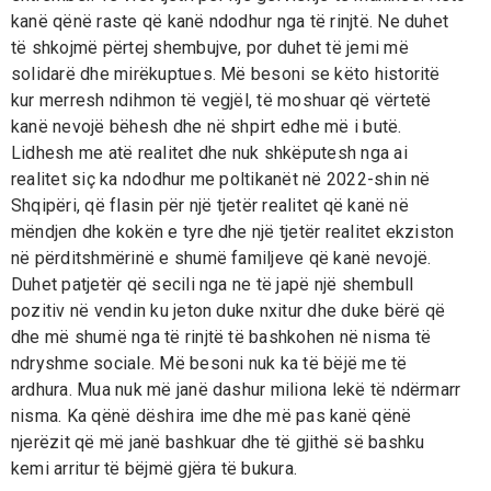
kanë qënë raste që kanë ndodhur nga të rinjtë. Ne duhet
të shkojmë përtej shembujve, por duhet të jemi më
solidarë dhe mirëkuptues. Më besoni se këto historitë
kur merresh ndihmon të vegjël, të moshuar që vërtetë
kanë nevojë bëhesh dhe në shpirt edhe më i butë.
Lidhesh me atë realitet dhe nuk shkëputesh nga ai
realitet siç ka ndodhur me poltikanët në 2022-shin në
Shqipëri, që flasin për një tjetër realitet që kanë në
mëndjen dhe kokën e tyre dhe një tjetër realitet ekziston
në përditshmërinë e shumë familjeve që kanë nevojë.
Duhet patjetër që secili nga ne të japë një shembull
pozitiv në vendin ku jeton duke nxitur dhe duke bërë që
dhe më shumë nga të rinjtë të bashkohen në nisma të
ndryshme sociale. Më besoni nuk ka të bëjë me të
ardhura. Mua nuk më janë dashur miliona lekë të ndërmarr
nisma. Ka qënë dëshira ime dhe më pas kanë qënë
njerëzit që më janë bashkuar dhe të gjithë së bashku
kemi arritur të bëjmë gjëra të bukura.