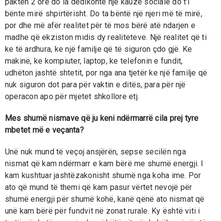
pakten 2 orë do ia dedikonte një kauze sociale do t’i
bënte mirë shpirtërisht. Do ta bëntë një njeri më të mirë,
por dhe më afër realitet për të mos bërë atë ndarjen e
madhe që ekziston midis dy realiteteve. Një realitet që ti
ke të ardhura, ke një familje që të siguron çdo gjë. Ke
makinë, ke kompiuter, laptop, ke telefonin e fundit,
udhëton jashtë shtetit, por nga ana tjetër ke një familje që
nuk siguron dot para për vaktin e ditës, para për një
operacon apo për mjetet shkollore etj.
Mes shumë nismave që ju keni ndërmarrë cila prej tyre
mbetet më e veçanta?
Unë nuk mund të veçoj ansjërën, sepse secilën nga
nismat që kam ndërmarr e kam bërë me shumë energji. I
kam kushtuar jashtëzakonisht shumë nga koha ime. Por
ato që mund të themi që kam pasur vërtet nevojë për
shumë energji për shumë kohë, kanë qënë ato nismat që
unë kam bërë për fundvit në zonat rurale. Ky është viti i