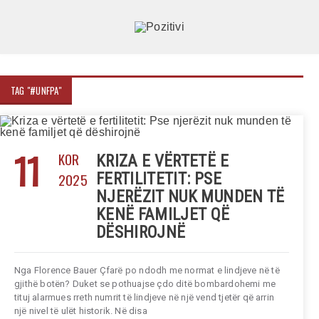
TAG "#UNFPA"
11
KOR
KRIZA E VËRTETË E
2025
FERTILITETIT: PSE
NJERËZIT NUK MUNDEN TË
KENË FAMILJET QË
DËSHIROJNË
Nga Florence Bauer Çfarë po ndodh me normat e lindjeve në të
gjithë botën? Duket se pothuajse çdo ditë bombardohemi me
tituj alarmues rreth numrit të lindjeve në një vend tjetër që arrin
një nivel të ulët historik. Në disa