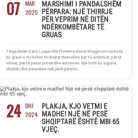
07
MAR
MARSHIMI I PANDALSHËM
2025
PËRPARA: NJË THIRRJE
PËR VEPRIM NË DITËN
NDËRKOMBËTARE TË
GRUAS
* Nga Belen Sanz Luque dhe Florence Bauer Imagjinoni një botë
ku grave u mohohen të drejtat themelore për t’u arsimuar, për të
votuar, për të pasur pronë dhe autonomi. Një botë ku siguria,
dinjiteti dhe pavarësia nuk janë garanci,
24
DHJ
PLAKJA, KJO VETMI E
2024
MADHE! NJË NË PESË
SHQIPTARË ËSHTË MBI 65
VJEÇ.