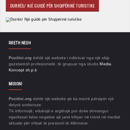
DURRËS/ NJË GUIDË PËR SHQIPËRINË TURISTIKE
RRETH NESH
Pozitivi.org
është një website i ndërtuar nga një ekip
gazetarësh profesionistë, të grupuar nga studio
Media
Koncept sh.p.k
MISIONI
Pozitivi.org
është një website që ka marrë përsipër një
detyrë ambicioze:
Të informojë, edukojë e argëtojë por duke shmangur
ngarkesat false negative që janë kthyer në trend në mediat
aktuale për shkak të presionit të klikimeve.