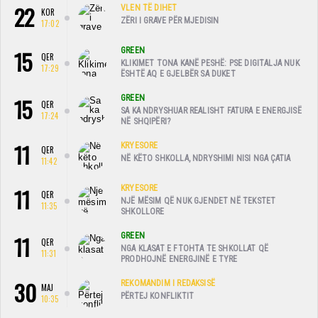
22
VLEN TË DIHET
KOR
ZËRI I GRAVE PËR MJEDISIN
17:02
15
GREEN
QER
KLIKIMET TONA KANË PESHË: PSE DIGITALJA NUK
17:29
ËSHTË AQ E GJELBËR SA DUKET
15
GREEN
QER
SA KA NDRYSHUAR REALISHT FATURA E ENERGJISË
17:24
NË SHQIPËRI?
11
KRYESORE
QER
NË KËTO SHKOLLA, NDRYSHIMI NISI NGA ÇATIA
11:42
11
KRYESORE
QER
NJË MËSIM QË NUK GJENDET NË TEKSTET
11:35
SHKOLLORE
11
GREEN
QER
NGA KLASAT E FTOHTA TE SHKOLLAT QË
11:31
PRODHOJNË ENERGJINË E TYRE
30
REKOMANDIM I REDAKSISË
MAJ
PËRTEJ KONFLIKTIT
10:35