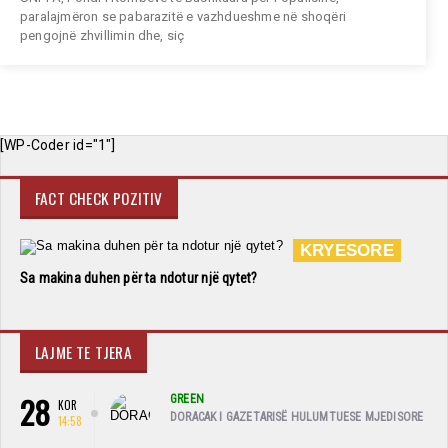
paralajmëron se pabarazitë e vazhdueshme në shoqëri
pengojnë zhvillimin dhe, siç
[WP-Coder id="1"]
FACT CHECK POZITIV
KRYESORE
Sa makina duhen për ta ndotur një qytet?
LAJME TE TJERA
28
GREEN
KOR
DORACAK I GAZETARISË HULUMTUESE MJEDISORE
14:58