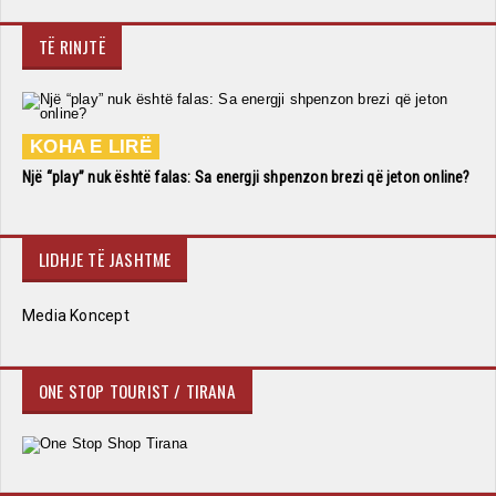
TË RINJTË
KOHA E LIRË
Një “play” nuk është falas: Sa energji shpenzon brezi që jeton online?
LIDHJE TË JASHTME
Media Koncept
ONE STOP TOURIST / TIRANA