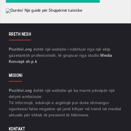
RRETH NESH
Pozitivi.org
është një website i ndërtuar nga një ekip
gazetarësh profesionistë, të grupuar nga studio
Media
Koncept sh.p.k
MISIONI
Pozitivi.org
është një website që ka marrë përsipër një
detyrë ambicioze:
Të informojë, edukojë e argëtojë por duke shmangur
ngarkesat false negative që janë kthyer në trend në mediat
aktuale për shkak të presionit të klikimeve.
KONTAKT