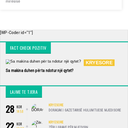
mirësisë
[WP-Coder id="1"]
FACT CHECK POZITIV
KRYESORE
Sa makina duhen për ta ndotur një qytet?
LAJME TE TJERA
28
KRYESORE
KOR
DORACAK I GAZETARISË HULUMTUESE MJEDISORE
14:58
22
KRYESORE
KOR
ZËRI I GRAVE PËR MJEDISIN