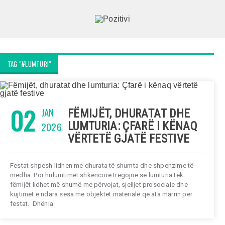
TAG "#LUMTURI"
02
JAN
FËMIJËT, DHURATAT DHE
2026
LUMTURIA: ÇFARË I KËNAQ
VËRTETË GJATË FESTIVE
Festat shpesh lidhen me dhurata të shumta dhe shpenzime të
mëdha. Por hulumtimet shkencore tregojnë se lumturia tek
fëmijët lidhet më shumë me përvojat, sjelljet prosociale dhe
kujtimet e ndara sesa me objektet materiale që ata marrin për
festat. Dhënia