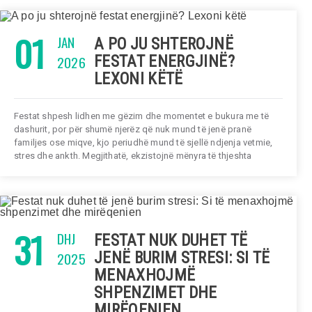
01
JAN
A PO JU SHTEROJNË
2026
FESTAT ENERGJINË?
LEXONI KËTË
Festat shpesh lidhen me gëzim dhe momentet e bukura me të
dashurit, por për shumë njerëz që nuk mund të jenë pranë
familjes ose miqve, kjo periudhë mund të sjellë ndjenja vetmie,
stres dhe ankth. Megjithatë, ekzistojnë mënyra të thjeshta
31
DHJ
FESTAT NUK DUHET TË
2025
JENË BURIM STRESI: SI TË
MENAXHOJMË
SHPENZIMET DHE
MIRËQENIEN