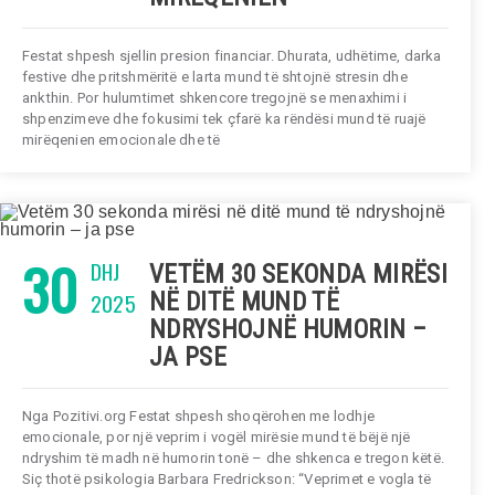
Festat shpesh sjellin presion financiar. Dhurata, udhëtime, darka
festive dhe pritshmëritë e larta mund të shtojnë stresin dhe
ankthin. Por hulumtimet shkencore tregojnë se menaxhimi i
shpenzimeve dhe fokusimi tek çfarë ka rëndësi mund të ruajë
mirëqenien emocionale dhe të
30
DHJ
VETËM 30 SEKONDA MIRËSI
2025
NË DITË MUND TË
NDRYSHOJNË HUMORIN –
JA PSE
Nga Pozitivi.org Festat shpesh shoqërohen me lodhje
emocionale, por një veprim i vogël mirësie mund të bëjë një
ndryshim të madh në humorin tonë – dhe shkenca e tregon këtë.
Siç thotë psikologia Barbara Fredrickson: “Veprimet e vogla të