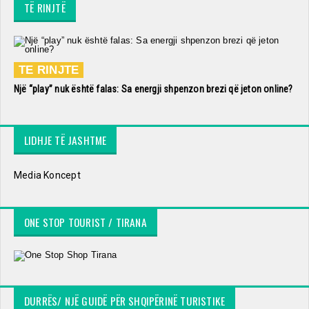
TË RINJTË
TE RINJTE
Një “play” nuk është falas: Sa energji shpenzon brezi që jeton online?
LIDHJE TË JASHTME
Media Koncept
ONE STOP TOURIST / TIRANA
DURRËS/ NJË GUIDË PËR SHQIPËRINË TURISTIKE