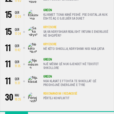
17:02
15
GREEN
QER
KLIKIMET TONA KANË PESHË: PSE DIGITALJA NUK
17:29
ËSHTË AQ E GJELBËR SA DUKET
15
KRYESORE
QER
SA KA NDRYSHUAR REALISHT FATURA E ENERGJISË
17:24
NË SHQIPËRI?
11
KRYESORE
QER
NË KËTO SHKOLLA, NDRYSHIMI NISI NGA ÇATIA
11:42
11
GREEN
QER
NJË MËSIM QË NUK GJENDET NË TEKSTET
11:35
SHKOLLORE
11
GREEN
QER
NGA KLASAT E FTOHTA TE SHKOLLAT QË
11:31
PRODHOJNË ENERGJINË E TYRE
30
REKOMANDIM I REDAKSISË
MAJ
PËRTEJ KONFLIKTIT
10:35