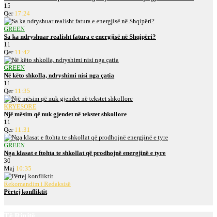
15
Qer
17:24
GREEN
Sa ka ndryshuar realisht fatura e energjisë në Shqipëri?
11
Qer
11:42
GREEN
Në këto shkolla, ndryshimi nisi nga çatia
11
Qer
11:35
KRYESORE
Një mësim që nuk gjendet në tekstet shkollore
11
Qer
11:31
GREEN
Nga klasat e ftohta te shkollat që prodhojnë energjinë e tyre
30
Maj
10:35
Rekomandim i Redaksisë
Përtej konfliktit
Të Rinjtë