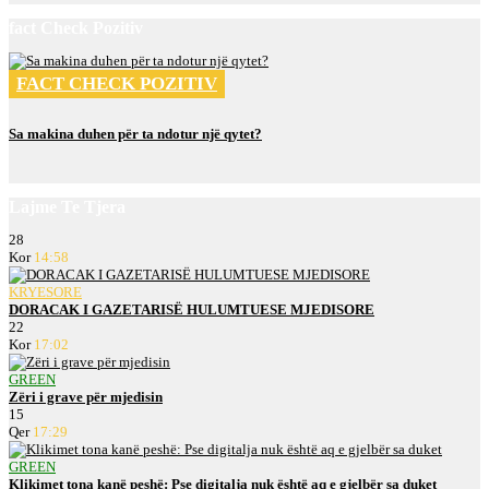
fact Check Pozitiv
FACT CHECK POZITIV
Sa makina duhen për ta ndotur një qytet?
Lajme Te Tjera
28
Kor
14:58
KRYESORE
DORACAK I GAZETARISË HULUMTUESE MJEDISORE
22
Kor
17:02
GREEN
Zëri i grave për mjedisin
15
Qer
17:29
GREEN
Klikimet tona kanë peshë: Pse digitalja nuk është aq e gjelbër sa duket