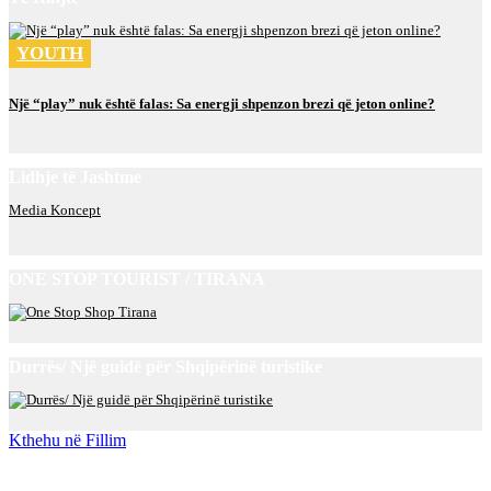
YOUTH
Një “play” nuk është falas: Sa energji shpenzon brezi që jeton online?
Lidhje të Jashtme
Media Koncept
ONE STOP TOURIST / TIRANA
Durrës/ Një guidë për Shqipërinë turistike
Kthehu në Fillim
Rreth Nesh