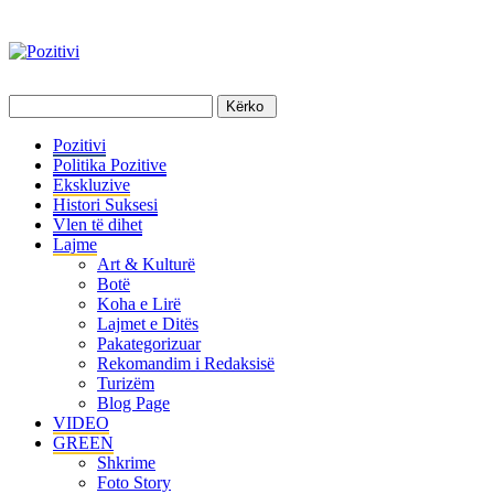
Pozitivi
Politika Pozitive
Ekskluzive
Histori Suksesi
Vlen të dihet
Lajme
Art & Kulturë
Botë
Koha e Lirë
Lajmet e Ditës
Pakategorizuar
Rekomandim i Redaksisë
Turizëm
Blog Page
VIDEO
GREEN
Shkrime
Foto Story