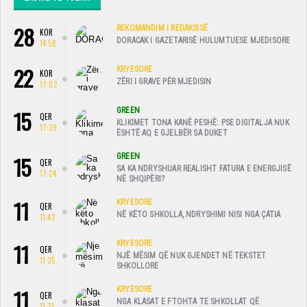
28
REKOMANDIM I REDAKSISË
KOR
DORACAK I GAZETARISË HULUMTUESE MJEDISORE
14:58
22
KRYESORE
KOR
ZËRI I GRAVE PËR MJEDISIN
17:02
15
GREEN
QER
KLIKIMET TONA KANË PESHË: PSE DIGITALJA NUK
17:29
ËSHTË AQ E GJELBËR SA DUKET
15
GREEN
QER
SA KA NDRYSHUAR REALISHT FATURA E ENERGJISË
17:24
NË SHQIPËRI?
11
KRYESORE
QER
NË KËTO SHKOLLA, NDRYSHIMI NISI NGA ÇATIA
11:42
11
KRYESORE
QER
NJË MËSIM QË NUK GJENDET NË TEKSTET
11:35
SHKOLLORE
11
KRYESORE
QER
NGA KLASAT E FTOHTA TE SHKOLLAT QË
11:31