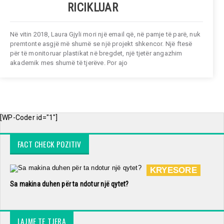
RICIKLUAR
Në vitin 2018, Laura Gjyli mori një email që, në pamje të parë, nuk
premtonte asgjë më shumë se një projekt shkencor. Një ftesë
për të monitoruar plastikat në bregdet, një tjetër angazhim
akademik mes shumë të tjerëve. Por ajo
[WP-Coder id="1"]
FACT CHECK POZITIV
KRYESORE
Sa makina duhen për ta ndotur një qytet?
LAJME TE TJERA