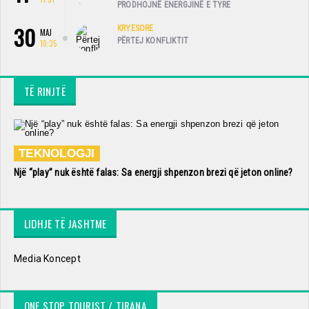
PRODHOJNË ENERGJINË E TYRE
30
KRYESORE
MAJ
PËRTEJ KONFLIKTIT
10:35
TË RINJTË
TEKNOLOGJI
Një “play” nuk është falas: Sa energji shpenzon brezi që jeton online?
LIDHJE TË JASHTME
Media Koncept
ONE STOP TOURIST / TIRANA