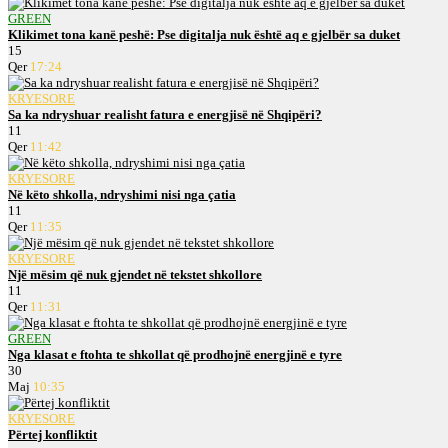
GREEN
Klikimet tona kanë peshë: Pse digitalja nuk është aq e gjelbër sa duket
15
Qer
17:24
KRYESORE
Sa ka ndryshuar realisht fatura e energjisë në Shqipëri?
11
Qer
11:42
KRYESORE
Në këto shkolla, ndryshimi nisi nga çatia
11
Qer
11:35
KRYESORE
Një mësim që nuk gjendet në tekstet shkollore
11
Qer
11:31
GREEN
Nga klasat e ftohta te shkollat që prodhojnë energjinë e tyre
30
Maj
10:35
KRYESORE
Përtej konfliktit