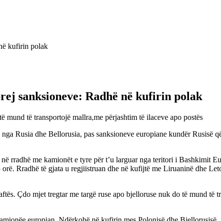
prej sanksioneve: Radhë në kufirin polak
të mund të transportojë mallra,me përjashtim të ilaceve apo postës
në nga Rusia dhe Bellorusia, pas sanksioneve europiane kundër Rusisë që
 në rradhë me kamionët e tyre për t’u larguar nga teritori i Bashkimit Eu
orë. Rradhë të gjata u regjiistruan dhe në kufijtë me Liruaninë dhe Leto
aftës. Çdo mjet tregtar me targë ruse apo bjelloruse nuk do të mund të t
kamionëe europian. Ndërkohë në kufirin mes Polonisë dhe Bjellorusisë, nj