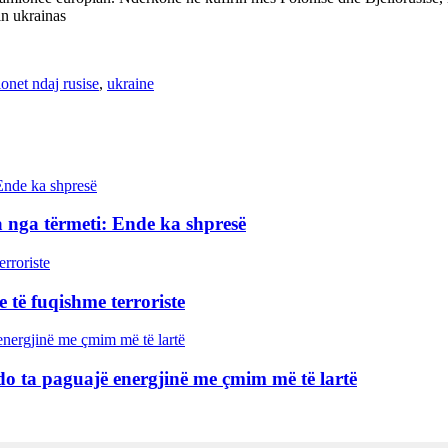
in ukrainas
onet ndaj rusise
,
ukraine
 nga tërmeti: Ende ka shpresë
 të fuqishme terroriste
o ta paguajë energjinë me çmim më të lartë