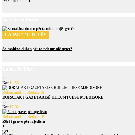
[WP-Coder id="1"]
fact Check Pozitiv
LAJMET E DITËS
Sa makina duhen për ta ndotur një qytet?
Lajme Te Tjera
28
Kor
14:58
Rekomandim i Redaksisë
DORACAK I GAZETARISË HULUMTUESE MJEDISORE
22
Kor
17:02
Rekomandim i Redaksisë
Zëri i grave për mjedisin
15
Qer
17:29