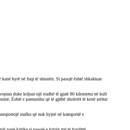
 kanë hyrë në fuqi të shtunën. Si pasojë është shkaktuar
ropian duke krijuar një rradhë të gjatë 80 kilometra në kufi
ninë. Është e pamundur që të gjithë shoferët të kenë arritur
ransportojë mallra që nuk hyjnë në kategoritë e
ë zonë kritike si pasojë e krizës më të fundittë