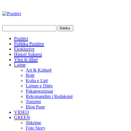
Pozitivi
Politika Pozitive
Ekskluzive
Histori Suksesi
Vlen të dihet
Lajme
Art & Kulturë
Botë
Koha e Lirë
Lajmet e Ditës
Pakategorizuar
Rekomandim i Redaksisë
Turizëm
Blog Page
VIDEO
GREEN
Shkrime
Foto Story