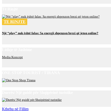
Të Rinjtë
TE RINJTE
Një “play” nuk është falas: Sa energji shpenzon brezi që jeton online?
Lidhje të Jashtme
Media Koncept
ONE STOP TOURIST / TIRANA
Durrës/ Një guidë për Shqipërinë turistike
Kthehu në Fillim