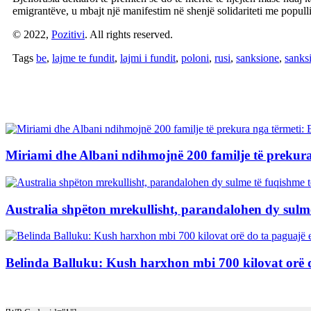
emigrantëve, u mbajt një manifestim në shenjë solidariteti me popull
© 2022,
Pozitivi
. All rights reserved.
Tags
be
,
lajme te fundit
,
lajmi i fundit
,
poloni
,
rusi
,
sanksione
,
sanksi
Artikuj të Ngjashëm
Miriami dhe Albani ndihmojnë 200 familje të prekura
Australia shpëton mrekullisht, parandalohen dy sulme
Belinda Balluku: Kush harxhon mbi 700 kilovat orë d